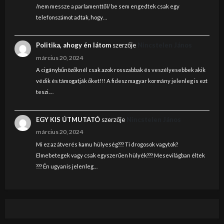
/nem messze a parlamenttől/ be sem engedtek csak egy
telefonszámot adtak, hogy…
Politika, ahogy én látom
szerzője
Nincstelen János
március 20, 2024
A cigánybűnözőknél csak azok rosszabbak és veszélyesebbek akik
védik és támogatják őket!!! A fidesz magyar kormány jelenleg is ezt
teszi.…
EGY KIS ÚTMUTATÓ
szerzője
Nincstelen János
március 20, 2024
Mi ez az átverés kamu hülyeség??? Ti drogosok vagytok?
Elmebetegek vagy csak egyszerűen hülyék??? Mesevilágban éltek
??? Én ugyanis jelenleg…