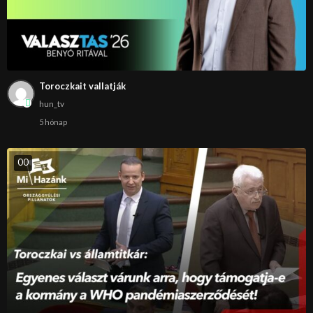
Toroczkait vallatják
hun_tv
5 hónap
0
0