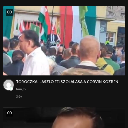
0
0
TOROCZKAI LÁSZLÓ FELSZÓLALÁSA A CORVIN KÖZBEN
hun_tv
3 év
0
0