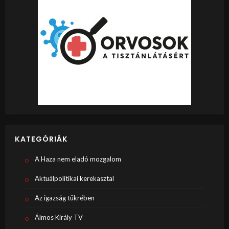
KATEGÓRIÁK
A Haza nem eladó mozgalom
Aktuálpolitikai kerekasztal
Az igazság tükrében
Álmos Király TV