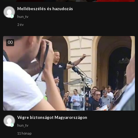
Mellébeszélés és hazudozás
hun_tv
2 év
0
0
Végre biztonságot Magyarországon
hun_tv
11 hónap