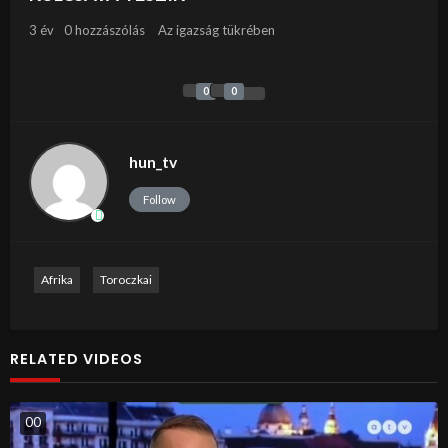
3 év
0 hozzászólás
Az igazság tükrében
0
0
hun_tv
Follow
Afrika
Toroczkai
RELATED VIDEOS
0
0