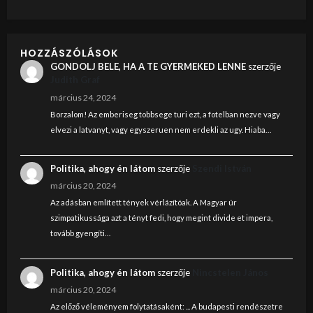
HOZZÁSZÓLÁSOK
GONDOLJ BELE, HA A TE GYERMEKED LENNE
szerzője
Judith Graf
március 24, 2024
Borzalom! Az emberiseg tobbsege turi ezt, a fotelban nezve vagy
elvezi a latvanyt, vagy egyszeruen nem erdekli az ugy. Hiaba…
Politika, ahogy én látom
szerzője
Szendi István
március 20, 2024
Az adásban említett tények vérlázítóak. A Magyar úr
szimpatikussága azt a tényt fedi, hogy megint divide et impera,
tovább gyengíti…
Politika, ahogy én látom
szerzője
Nincstelen János
március 20, 2024
Az előző véleményem folytatásaként: ... A budapesti rendészetre