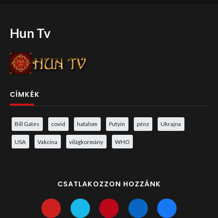
Hun Tv
CÍMKÉK
Bill Gates
covid
hatalom
Putyin
pénz
Ukrajna
USA
Vakcina
világkormány
WHO
CSATLAKOZZON HOZZÁNK