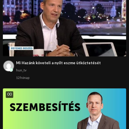
Mi Hazánk követeli a nyílt eszme ütköztetését
hun_tv
12 hónap
0
0