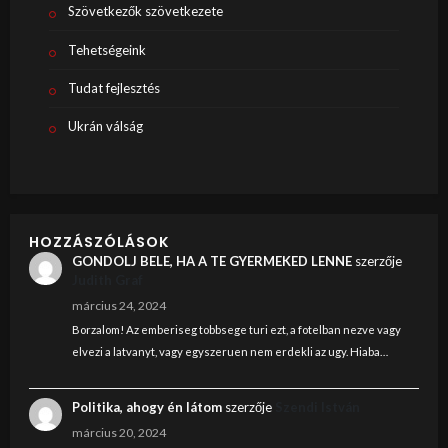
Szövetkezők szövetkezete
Tehetségeink
Tudat fejlesztés
Ukrán válság
HOZZÁSZÓLÁSOK
GONDOLJ BELE, HA A TE GYERMEKED LENNE
szerzője
Judith Graf
március 24, 2024
Borzalom! Az emberiseg tobbsege turi ezt, a fotelban nezve vagy
elvezi a latvanyt, vagy egyszeruen nem erdekli az ugy. Hiaba…
Politika, ahogy én látom
szerzője
Szendi István
március 20, 2024