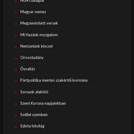
HUN csillagok
Magyar nemes
Megzenésített versek
Mi Hazánk mozgalom
Nemzetünk kincsei
Orvostudány
Ősvallás
Pártpolitika mentes szakértői kormány
Sorsunk alakítói
Szent Korona napjainkban
Széllel szemben
Szkíta hitvilág