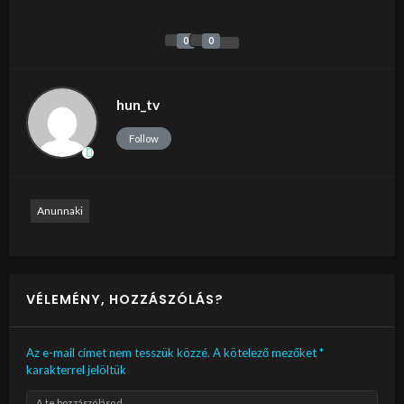
0
0
hun_tv
Follow
Anunnaki
VÉLEMÉNY, HOZZÁSZÓLÁS?
Az e-mail címet nem tesszük közzé.
A kötelező mezőket
*
karakterrel jelöltük
A te hozzászólásod