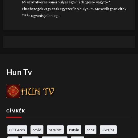
Mi ez az átverés kamu hülyeség??? Ti drogosok vagytok?
Elmebetegek vagy csak egyszerűen hülyék??? Mesevilágban éltek
??? Én ugyanis jelenleg…
Hun Tv
CÍMKÉK
Bill Gates
covid
hatalom
Putyin
pénz
Ukrajna