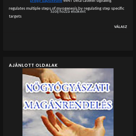
priligy dapoxetine
WNT beta catenin signaling
regulates multiple steps of myogenesis by regulating step specific
Szólj hozzá elsőként
targets
VÁLASZ
AJÁNLOTT OLDALAK