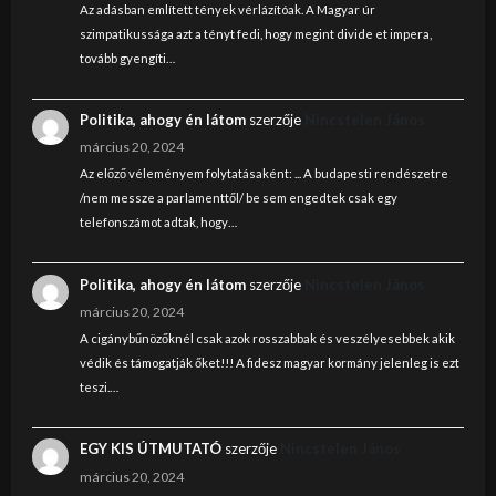
Az adásban említett tények vérlázítóak. A Magyar úr
szimpatikussága azt a tényt fedi, hogy megint divide et impera,
tovább gyengíti…
Politika, ahogy én látom
szerzője
Nincstelen János
március 20, 2024
Az előző véleményem folytatásaként: ... A budapesti rendészetre
/nem messze a parlamenttől/ be sem engedtek csak egy
telefonszámot adtak, hogy…
Politika, ahogy én látom
szerzője
Nincstelen János
március 20, 2024
A cigánybűnözőknél csak azok rosszabbak és veszélyesebbek akik
védik és támogatják őket!!! A fidesz magyar kormány jelenleg is ezt
teszi.…
EGY KIS ÚTMUTATÓ
szerzője
Nincstelen János
március 20, 2024