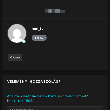
0
0
hun_tv
Follow
Oltások
VÉLEMÉNY, HOZZÁSZÓLÁS?
Az e-mail címet nem tesszük közzé.
A kötelező mezőket
*
karakterrel jelöltük
A te hozzászólásod