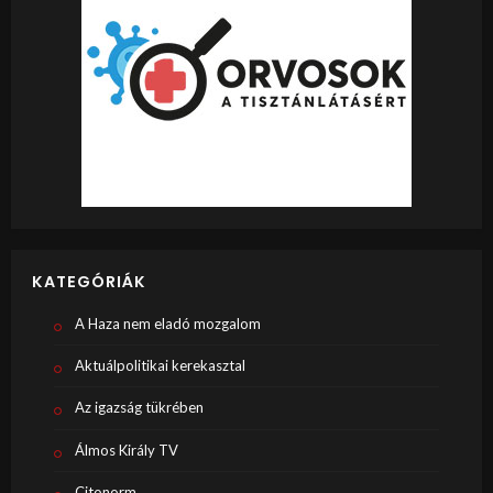
KATEGÓRIÁK
A Haza nem eladó mozgalom
Aktuálpolitikai kerekasztal
Az igazság tükrében
Álmos Király TV
Citonorm