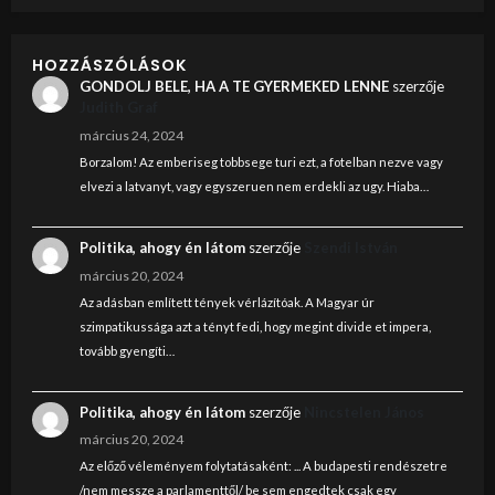
HOZZÁSZÓLÁSOK
GONDOLJ BELE, HA A TE GYERMEKED LENNE
szerzője
Judith Graf
március 24, 2024
Borzalom! Az emberiseg tobbsege turi ezt, a fotelban nezve vagy
elvezi a latvanyt, vagy egyszeruen nem erdekli az ugy. Hiaba…
Politika, ahogy én látom
szerzője
Szendi István
március 20, 2024
Az adásban említett tények vérlázítóak. A Magyar úr
szimpatikussága azt a tényt fedi, hogy megint divide et impera,
tovább gyengíti…
Politika, ahogy én látom
szerzője
Nincstelen János
március 20, 2024
Az előző véleményem folytatásaként: ... A budapesti rendészetre
/nem messze a parlamenttől/ be sem engedtek csak egy