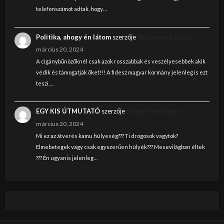
telefonszámot adtak, hogy…
Politika, ahogy én látom
szerzője
Nincstelen János
március 20, 2024
A cigánybűnözőknél csak azok rosszabbak és veszélyesebbek akik
védik és támogatják őket!!! A fidesz magyar kormány jelenleg is ezt
teszi.…
EGY KIS ÚTMUTATÓ
szerzője
Nincstelen János
március 20, 2024
Mi ez az átverés kamu hülyeség??? Ti drogosok vagytok?
Elmebetegek vagy csak egyszerűen hülyék??? Mesevilágban éltek
??? Én ugyanis jelenleg…