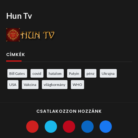
Hun Tv
CÍMKÉK
Bill Gates
covid
hatalom
Putyin
pénz
Ukrajna
USA
Vakcina
világkormány
WHO
CSATLAKOZZON HOZZÁNK