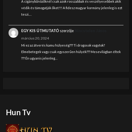
A cigánybűnözőknél csak azok rosszabbak és veszélyesebbek akik
védik és támogatják őket!!! A fidesz magyar kormány jelenleg is ezt
teszi.…
EGY KIS ÚTMUTATÓ
szerzője
Nincstelen János
március 20, 2024
Mi ez az átverés kamu hülyeség??? Ti drogosok vagytok?
Elmebetegek vagy csak egyszerűen hülyék??? Mesevilágban éltek
??? Én ugyanis jelenleg…
Hun Tv