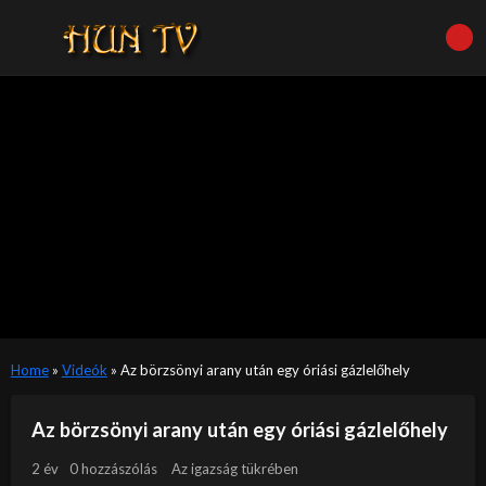
Home
»
Videók
»
Az börzsönyi arany után egy óriási gázlelőhely
Az börzsönyi arany után egy óriási gázlelőhely
2 év
0 hozzászólás
Az igazság tükrében