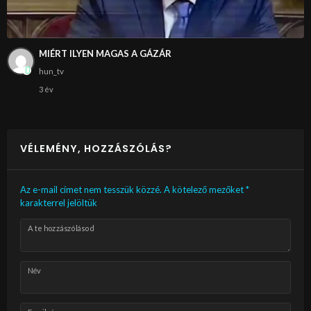
MIÉRT ILYEN MAGAS A GÁZÁR
hun_tv
3 év
VÉLEMÉNY, HOZZÁSZÓLÁS?
Az e-mail címet nem tesszük közzé.
A kötelező mezőket
*
karakterrel jelöltük
A te hozzászólásod
Név