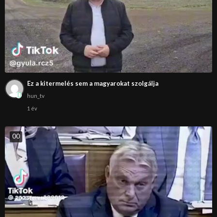
Ez a kitermelés sem a magyarokat szolgálja
hun_tv
1 év
0
0