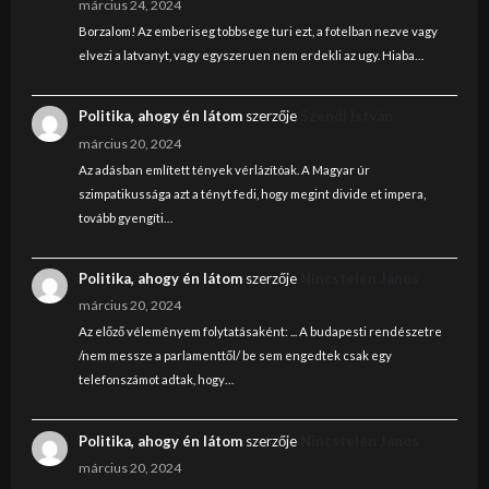
március 24, 2024
Borzalom! Az emberiseg tobbsege turi ezt, a fotelban nezve vagy
elvezi a latvanyt, vagy egyszeruen nem erdekli az ugy. Hiaba…
Politika, ahogy én látom
szerzője
Szendi István
március 20, 2024
Az adásban említett tények vérlázítóak. A Magyar úr
szimpatikussága azt a tényt fedi, hogy megint divide et impera,
tovább gyengíti…
Politika, ahogy én látom
szerzője
Nincstelen János
március 20, 2024
Az előző véleményem folytatásaként: ... A budapesti rendészetre
/nem messze a parlamenttől/ be sem engedtek csak egy
telefonszámot adtak, hogy…
Politika, ahogy én látom
szerzője
Nincstelen János
március 20, 2024