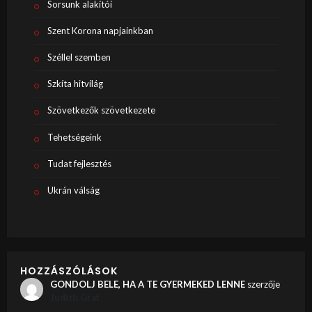
Sorsunk alakítói
Szent Korona napjainkban
Széllel szemben
Szkíta hitvilág
Szövetkezők szövetkezete
Tehetségeink
Tudat fejlesztés
Ukrán válság
HOZZÁSZÓLÁSOK
GONDOLJ BELE, HA A TE GYERMEKED LENNE
szerzője
Judith Graf