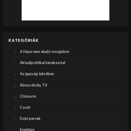
KATEGÓRIÁK
A Haza nem eladó mozgalom
Aktuálpolitikai kerekasztal
Az igazság tükrében
Álmos Király TV
Citonorm
Covid
Doki percek
Ermitázs