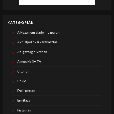
KATEGÓRIÁK
A Haza nem eladó mozgalom
Aktuálpolitikai kerekasztal
Az igazság tükrében
Álmos Király TV
Citonorm
Covid
Doki percek
Ermitázs
Fiatalítás