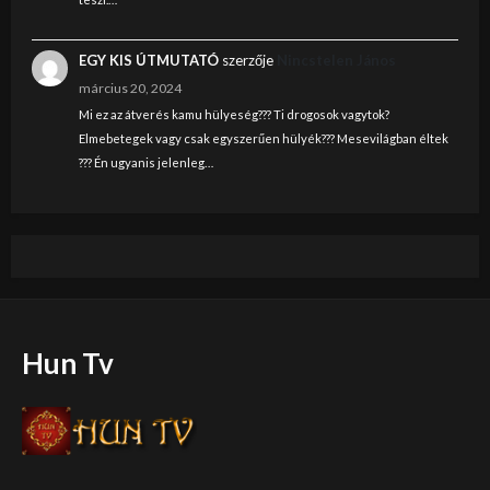
EGY KIS ÚTMUTATÓ
szerzője
Nincstelen János
március 20, 2024
Mi ez az átverés kamu hülyeség??? Ti drogosok vagytok?
Elmebetegek vagy csak egyszerűen hülyék??? Mesevilágban éltek
??? Én ugyanis jelenleg…
Hun Tv