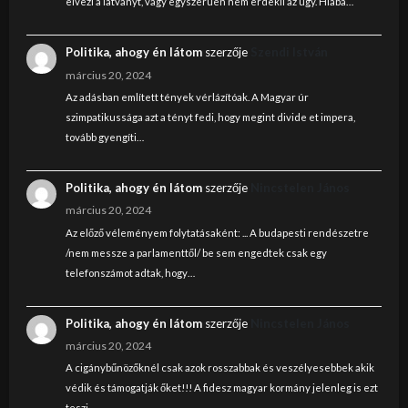
elvezi a latvanyt, vagy egyszeruen nem erdekli az ugy. Hiaba…
Politika, ahogy én látom
szerzője
Szendi István
március 20, 2024
Az adásban említett tények vérlázítóak. A Magyar úr
szimpatikussága azt a tényt fedi, hogy megint divide et impera,
tovább gyengíti…
Politika, ahogy én látom
szerzője
Nincstelen János
március 20, 2024
Az előző véleményem folytatásaként: ... A budapesti rendészetre
/nem messze a parlamenttől/ be sem engedtek csak egy
telefonszámot adtak, hogy…
Politika, ahogy én látom
szerzője
Nincstelen János
március 20, 2024
A cigánybűnözőknél csak azok rosszabbak és veszélyesebbek akik
védik és támogatják őket!!! A fidesz magyar kormány jelenleg is ezt
teszi.…