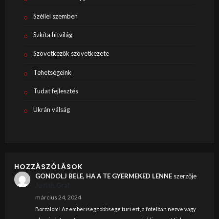
Széllel szemben
Szkíta hitvilág
Szövetkezők szövetkezete
Tehetségeink
Tudat fejlesztés
Ukrán válság
HOZZÁSZÓLÁSOK
GONDOLJ BELE, HA A TE GYERMEKED LENNE
szerzője
Judith Graf
március 24, 2024
Borzalom! Az emberiseg tobbsege turi ezt, a fotelban nezve vagy