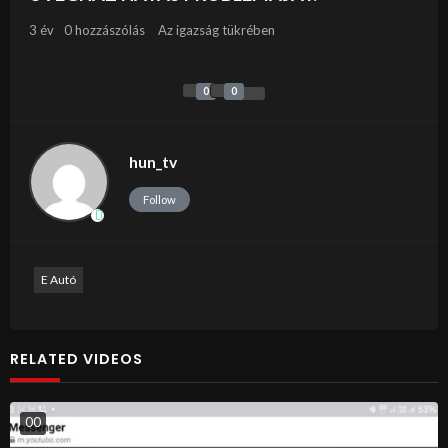
3 év
0 hozzászólás
Az igazság tükrében
0
0
hun_tv
Follow
E Autó
RELATED VIDEOS
0
0