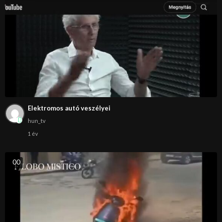
Elektromos autó veszélyei
hun_tv
1 év
0
0