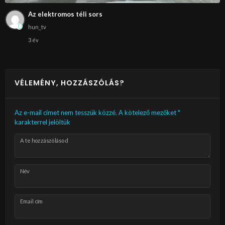
Az elektromos téli sors
hun_tv
3 év
VÉLEMÉNY, HOZZÁSZÓLÁS?
Az e-mail címet nem tesszük közzé.
A kötelező mezőket
*
karakterrel jelöltük
A te hozzászólásod
Név
Email cím