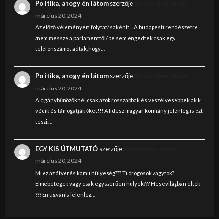
Politika, ahogy én látom
szerzője
Nincstelen János
március 20, 2024
Az előző véleményem folytatásaként: ... A budapesti rendészetre
/nem messze a parlamenttől/ be sem engedtek csak egy
telefonszámot adtak, hogy…
Politika, ahogy én látom
szerzője
Nincstelen János
március 20, 2024
A cigánybűnözőknél csak azok rosszabbak és veszélyesebbek akik
védik és támogatják őket!!! A fidesz magyar kormány jelenleg is ezt
teszi.…
EGY KIS ÚTMUTATÓ
szerzője
Nincstelen János
március 20, 2024
Mi ez az átverés kamu hülyeség??? Ti drogosok vagytok?
Elmebetegek vagy csak egyszerűen hülyék??? Mesevilágban éltek
??? Én ugyanis jelenleg…