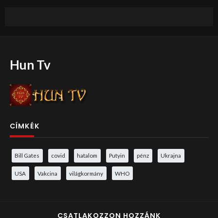
Hun Tv
CÍMKÉK
Bill Gates
covid
hatalom
Putyin
pénz
Ukrajna
USA
Vakcina
világkormány
WHO
CSATLAKOZZON HOZZÁNK