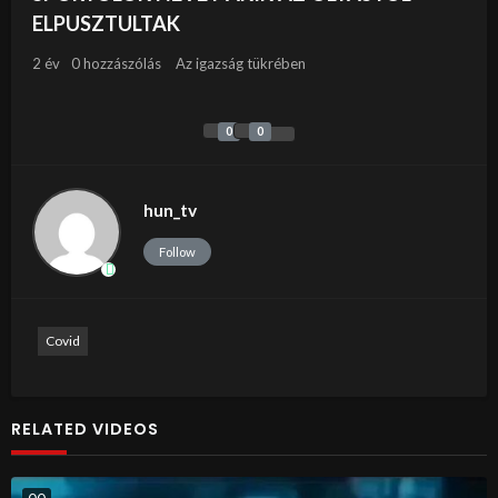
ELPUSZTULTAK
2 év
0 hozzászólás
Az igazság tükrében
0
0
hun_tv
Follow
Covid
RELATED VIDEOS