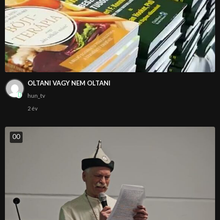
OLTANI VAGY NEM OLTANI
hun_tv
2 év
0
0