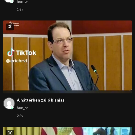
hun_tv
1 év
0
0
A háttérben zajló biznisz
hun_tv
2 év
0
0