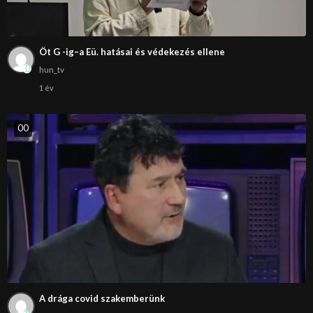
Öt G -ig–a Eü. hatásai és védekezés ellene
hun_tv
1 év
0
0
A drága covid szakemberünk