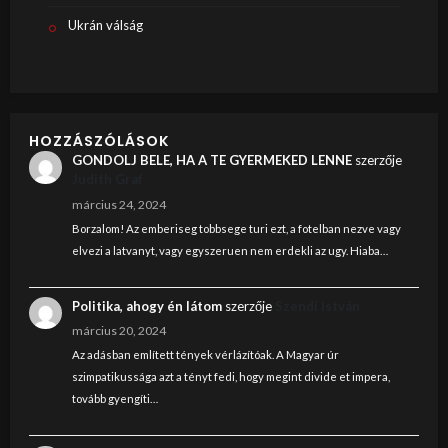
Ukrán válság
HOZZÁSZÓLÁSOK
GONDOLJ BELE, HA A TE GYERMEKED LENNE
szerzője
Judith Graf
március 24, 2024
Borzalom! Az emberiseg tobbsege turi ezt, a fotelban nezve vagy
elvezi a latvanyt, vagy egyszeruen nem erdekli az ugy. Hiaba…
Politika, ahogy én látom
szerzője
Szendi István
március 20, 2024
Az adásban említett tények vérlázítóak. A Magyar úr
szimpatikussága azt a tényt fedi, hogy megint divide et impera,
tovább gyengíti…