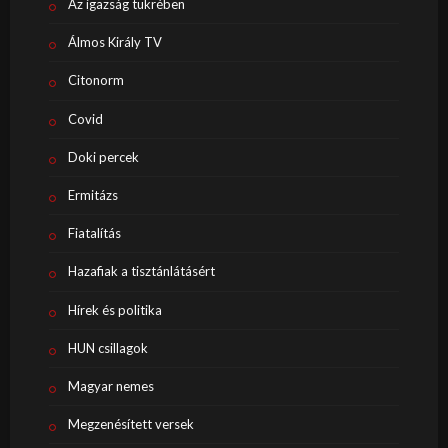
Az igazság tükrében
Álmos Király TV
Citonorm
Covid
Doki percek
Ermitázs
Fiatalítás
Hazafiak a tisztánlátásért
Hírek és politika
HUN csillagok
Magyar nemes
Megzenésített versek