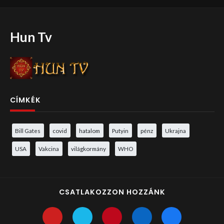
Hun Tv
CÍMKÉK
Bill Gates
covid
hatalom
Putyin
pénz
Ukrajna
USA
Vakcina
világkormány
WHO
CSATLAKOZZON HOZZÁNK