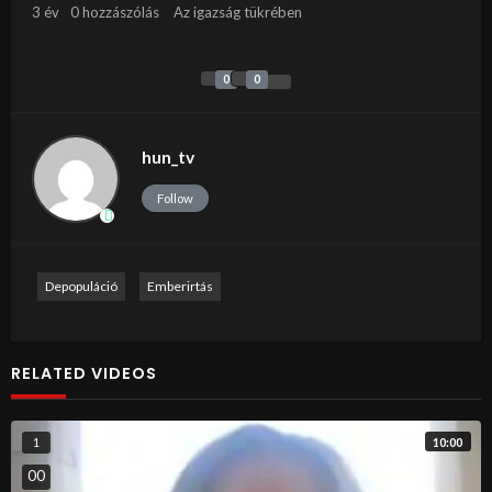
3 év
0 hozzászólás
Az igazság tükrében
0
0
hun_tv
Follow
Depopuláció
Emberirtás
RELATED VIDEOS
10:00
1
0
0