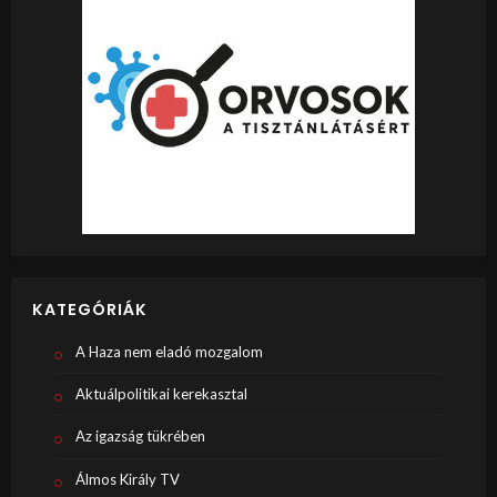
KATEGÓRIÁK
A Haza nem eladó mozgalom
Aktuálpolitikai kerekasztal
Az igazság tükrében
Álmos Király TV