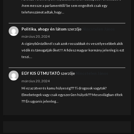
/nem messze a parlamenttől/ be sem engedtek csak egy
telefonszámot adtak, hogy…
Politika, ahogy én látom
szerzője
Nincstelen János
március 20, 2024
A cigánybűnözőknél csak azok rosszabbak és veszélyesebbek akik
védik és támogatják őket!!! A fidesz magyar kormány jelenleg is ezt
teszi.…
EGY KIS ÚTMUTATÓ
szerzője
Nincstelen János
március 20, 2024
Mi ez az átverés kamu hülyeség??? Ti drogosok vagytok?
Elmebetegek vagy csak egyszerűen hülyék??? Mesevilágban éltek
??? Én ugyanis jelenleg…