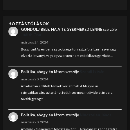
HOZZÁSZÓLÁSOK
GONDOLJ BELE, HA A TE GYERMEKED LENNE
szerzője
Judith Graf
március 24, 2024
Borzalom! Az emberiseg tobbsege turi ezt, a fotelban nezve vagy
elvezi a latvanyt, vagy egyszeruen nem erdekli az ugy. Hiaba…
Politika, ahogy én látom
szerzője
Szendi István
március 20, 2024
Az adásban említett tények vérlázítóak. A Magyar úr
szimpatikussága azt a tényt fedi, hogy megint divide et impera,
tovább gyengíti…
Politika, ahogy én látom
szerzője
Nincstelen János
március 20, 2024
Az előző véleményem folytatásaként: ... A budapesti rendészetre