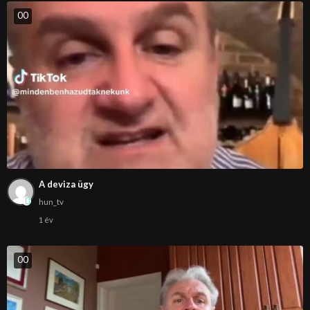
0
0
A deviza ügy
hun_tv
1 év
0
0