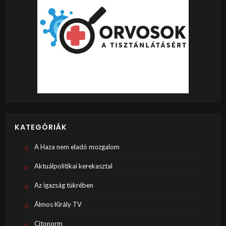
KATEGÓRIÁK
A Haza nem eladó mozgalom
Aktuálpolitikai kerekasztal
Az igazság tükrében
Álmos Király TV
Citonorm