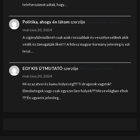
telefonszámot adtak, hogy…
Politika, ahogy én látom
szerzője
Nincstelen János
március 20, 2024
A cigánybűnözőknél csak azok rosszabbak és veszélyesebbek akik
védik és támogatják őket!!! A fidesz magyar kormány jelenleg is ezt
teszi.…
EGY KIS ÚTMUTATÓ
szerzője
Nincstelen János
március 20, 2024
Mi ez az átverés kamu hülyeség??? Ti drogosok vagytok?
Elmebetegek vagy csak egyszerűen hülyék??? Mesevilágban éltek
??? Én ugyanis jelenleg…