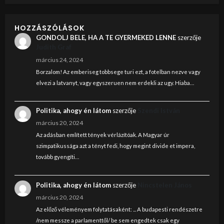
HOZZÁSZÓLÁSOK
GONDOLJ BELE, HA A TE GYERMEKED LENNE
szerzője
Judith Graf
március 24, 2024
Borzalom! Az emberiseg tobbsege turi ezt, a fotelban nezve vagy
elvezi a latvanyt, vagy egyszeruen nem erdekli az ugy. Hiaba…
Politika, ahogy én látom
szerzője
Szendi István
március 20, 2024
Az adásban említett tények vérlázítóak. A Magyar úr
szimpatikussága azt a tényt fedi, hogy megint divide et impera,
tovább gyengíti…
Politika, ahogy én látom
szerzője
Nincstelen János
március 20, 2024
Az előző véleményem folytatásaként: ... A budapesti rendészetre
/nem messze a parlamenttől/ be sem engedtek csak egy