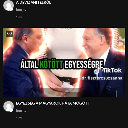
A DEVIZAHITELRŐL
hun_tv
1 év
0
0
EGYEZSÉG A MAGYAROK HÁTA MÖGÖTT
hun_tv
1 év