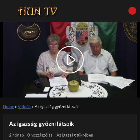
Video
Player
is
Play
loading.
Video
Home
»
Videók
»
Az igazság győzni látszik
Az igazság győzni látszik
2 hónap
0 hozzászólás
Az igazság tükrében