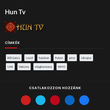
Hun Tv
CÍMKÉK
Bill Gates
covid
hatalom
Putyin
pénz
Ukrajna
USA
Vakcina
világkormány
WHO
CSATLAKOZZON HOZZÁNK