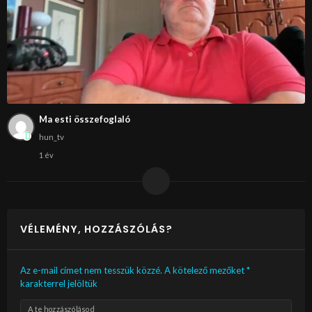
Ma esti összefoglaló
hun_tv
1 év
VÉLEMÉNY, HOZZÁSZÓLÁS?
Az e-mail címet nem tesszük közzé.
A kötelező mezőket
*
karakterrel jelöltük
A te hozzászólásod