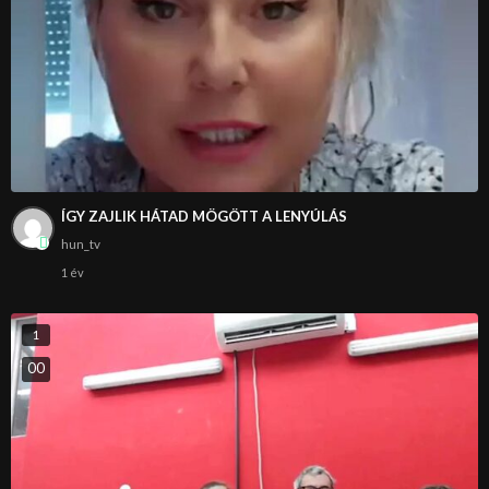
ÍGY ZAJLIK HÁTAD MÖGÖTT A LENYÚLÁS
hun_tv
1 év
1
0
0