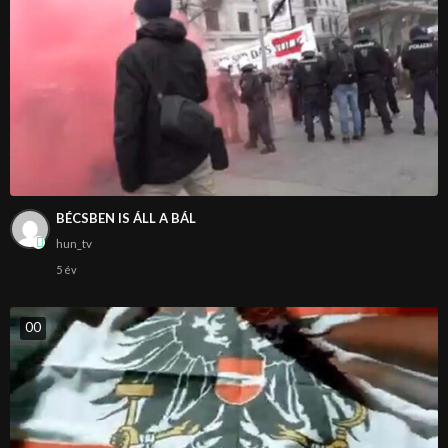
BÉCSBEN IS ÁLL A BÁL
hun_tv
5 év
0
0