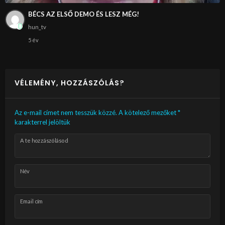
BÉCS AZ ELSŐ DEMO ÉS LESZ MÉG!
hun_tv
5 év
VÉLEMÉNY, HOZZÁSZÓLÁS?
Az e-mail címet nem tesszük közzé.
A kötelező mezőket
*
karakterrel jelöltük
A te hozzászólásod
Név
Email cím