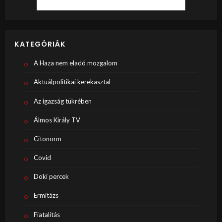
KATEGÓRIÁK
A Haza nem eladó mozgalom
Aktuálpolitikai kerekasztal
Az igazság tükrében
Álmos Király TV
Citonorm
Covid
Doki percek
Ermitázs
Fiatalítás