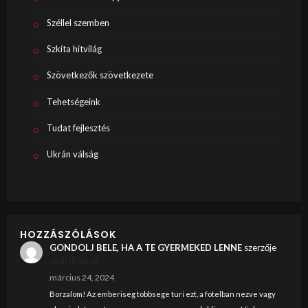
Széllel szemben
Szkíta hitvilág
Szövetkezők szövetkezete
Tehetségeink
Tudat fejlesztés
Ukrán válság
HOZZÁSZÓLÁSOK
GONDOLJ BELE, HA A TE GYERMEKED LENNE
szerzője
Judith Graf
március 24, 2024
Borzalom! Az emberiseg tobbsege turi ezt, a fotelban nezve vagy