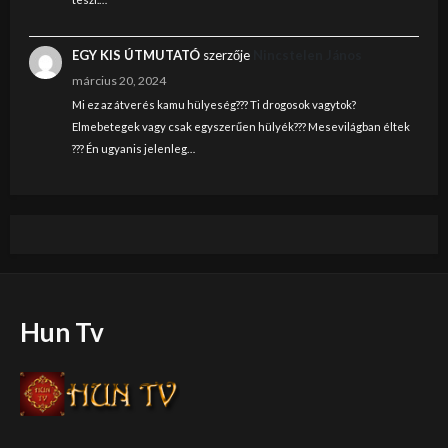
EGY KIS ÚTMUTATÓ
szerzője
Nincstelen János
március 20, 2024
Mi ez az átverés kamu hülyeség??? Ti drogosok vagytok?
Elmebetegek vagy csak egyszerűen hülyék??? Mesevilágban éltek
??? Én ugyanis jelenleg…
Hun Tv