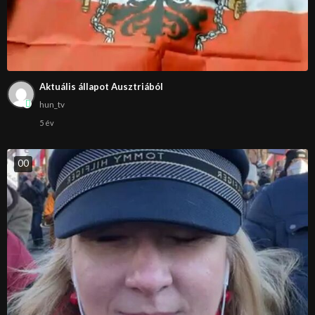
Aktuális állapot Ausztriából
hun_tv
5 év
0
0