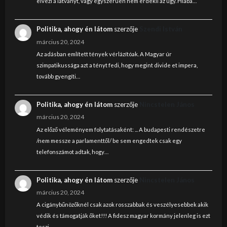
elvezi a latvanyt, vagy egyszeruen nem erdekli az ugy. Hiaba…
Politika, ahogy én látom
szerzője
Szendi István
március 20, 2024
Az adásban említett tények vérlázítóak. A Magyar úr
szimpatikussága azt a tényt fedi, hogy megint divide et impera,
tovább gyengíti…
Politika, ahogy én látom
szerzője
Nincstelen János
március 20, 2024
Az előző véleményem folytatásaként: ... A budapesti rendészetre
/nem messze a parlamenttől/ be sem engedtek csak egy
telefonszámot adtak, hogy…
Politika, ahogy én látom
szerzője
Nincstelen János
március 20, 2024
A cigánybűnözőknél csak azok rosszabbak és veszélyesebbek akik
védik és támogatják őket!!! A fidesz magyar kormány jelenleg is ezt
teszi.…