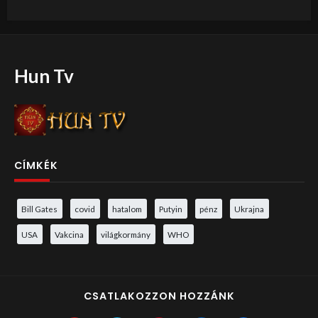
Hun Tv
CÍMKÉK
Bill Gates
covid
hatalom
Putyin
pénz
Ukrajna
USA
Vakcina
világkormány
WHO
CSATLAKOZZON HOZZÁNK