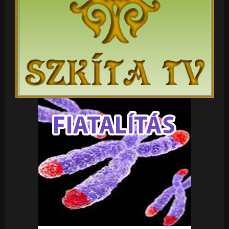
előtt. E végzetet csak a nép tudja megakadályozni, de
személyekkel nem megy ! Valahogy talán mégis az
lehet egy határ, hogy eddig és ne tovább ! Boldog új
népvilágrendet kívánok nektek, mindenkinek !