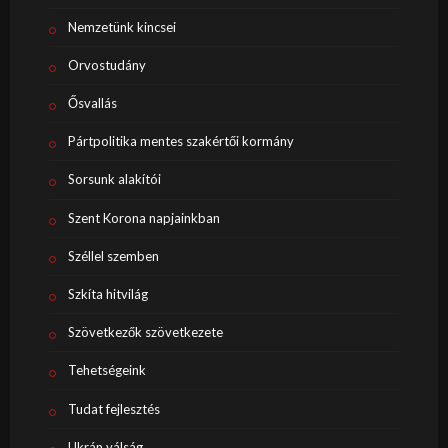
Nemzetünk kincsei
Orvostudány
Ősvallás
Pártpolitika mentes szakértői kormány
Sorsunk alakítói
Szent Korona napjainkban
Széllel szemben
Szkíta hitvilág
Szövetkezők szövetkezete
Tehetségeink
Tudat fejlesztés
Ukrán válság