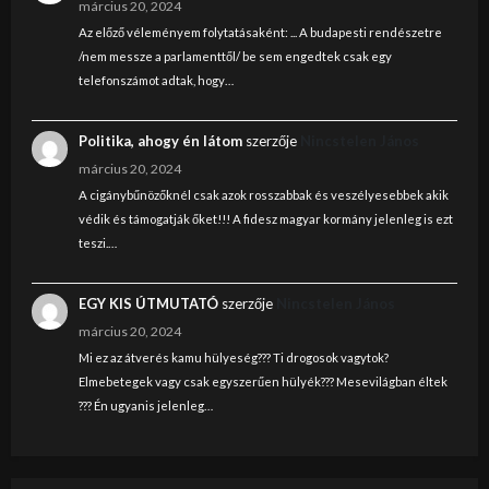
március 20, 2024
Az előző véleményem folytatásaként: ... A budapesti rendészetre
/nem messze a parlamenttől/ be sem engedtek csak egy
telefonszámot adtak, hogy…
Politika, ahogy én látom
szerzője
Nincstelen János
március 20, 2024
A cigánybűnözőknél csak azok rosszabbak és veszélyesebbek akik
védik és támogatják őket!!! A fidesz magyar kormány jelenleg is ezt
teszi.…
EGY KIS ÚTMUTATÓ
szerzője
Nincstelen János
március 20, 2024
Mi ez az átverés kamu hülyeség??? Ti drogosok vagytok?
Elmebetegek vagy csak egyszerűen hülyék??? Mesevilágban éltek
??? Én ugyanis jelenleg…