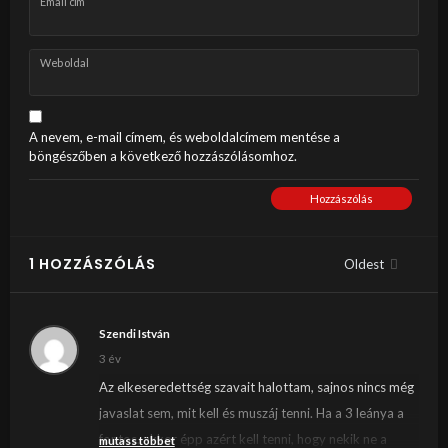
Email cím
Weboldal
A nevem, e-mail címem, és weboldalcímem mentése a
böngészőben a következő hozzászólásomhoz.
Hozzászólás
1 HOZZÁSZÓLÁS
Oldest
Szendi István
3 év
Az elkeseredettség szavait halottam, sajnos nincs még
javaslat sem, mit kell és muszáj tenni. Ha a 3 leánya a
fontos, akkor épp azért kell tenni, hogy nekik ne a
mutass többet