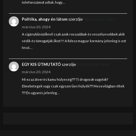
telefonszámot adtak, hogy…
Politika, ahogy én látom
szerzője
Nincstelen János
március 20, 2024
A cigánybűnözőknél csak azok rosszabbak és veszélyesebbek akik
védik és támogatják őket!!! A fidesz magyar kormány jelenleg is ezt
teszi.…
EGY KIS ÚTMUTATÓ
szerzője
Nincstelen János
március 20, 2024
Mi ez az átverés kamu hülyeség??? Ti drogosok vagytok?
Elmebetegek vagy csak egyszerűen hülyék??? Mesevilágban éltek
??? Én ugyanis jelenleg…