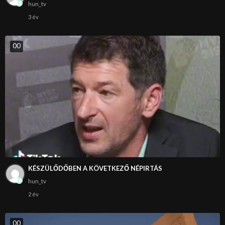
hun_tv
3 év
0
0
KÉSZÜLŐDŐBEN A KÖVETKEZŐ NÉPIRTÁS
hun_tv
2 év
0
0