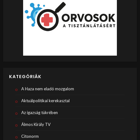
KATEGÓRIÁK
A Haza nem eladó mozgalom
Aktuálpolitikai kerekasztal
Az igazság tükrében
Álmos Király TV
Citonorm