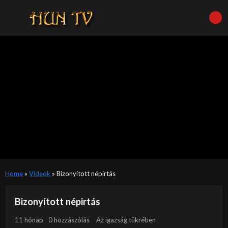
Home
»
Videók
»
Bizonyított népirtás
Bizonyított népirtás
11 hónap
0 hozzászólás
Az igazság tükrében