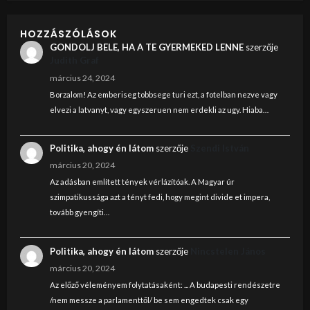
HOZZÁSZÓLÁSOK
GONDOLJ BELE, HA A TE GYERMEKED LENNE
szerzője
Judith Graf
március 24, 2024
Borzalom! Az emberiseg tobbsege turi ezt, a fotelban nezve vagy
elvezi a latvanyt, vagy egyszeruen nem erdekli az ugy. Hiaba…
Politika, ahogy én látom
szerzője
Szendi István
március 20, 2024
Az adásban említett tények vérlázítóak. A Magyar úr
szimpatikussága azt a tényt fedi, hogy megint divide et impera,
tovább gyengíti…
Politika, ahogy én látom
szerzője
Nincstelen János
március 20, 2024
Az előző véleményem folytatásaként: ... A budapesti rendészetre
/nem messze a parlamenttől/ be sem engedtek csak egy