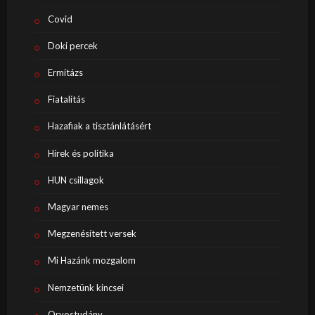
Covid
Doki percek
Ermitázs
Fiatalítás
Hazafiak a tisztánlátásért
Hírek és politika
HUN csillagok
Magyar nemes
Megzenésített versek
Mi Hazánk mozgalom
Nemzetünk kincsei
Orvostudány