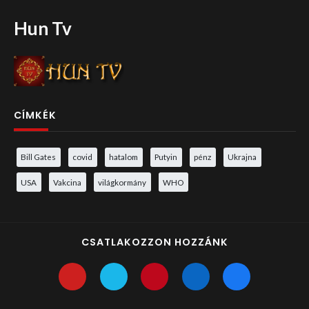
Hun Tv
CÍMKÉK
Bill Gates
covid
hatalom
Putyin
pénz
Ukrajna
USA
Vakcina
világkormány
WHO
CSATLAKOZZON HOZZÁNK