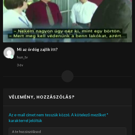
Mi az ördög zajlik itt?
hun_tv
3 év
VÉLEMÉNY, HOZZÁSZÓLÁS?
Az e-mail címet nem tesszük közzé.
A kötelező mezőket
*
karakterrel jelöltük
A te hozzászólásod