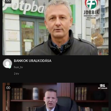
0
0
BANKOK URALKODÁSA
hun_tv
2 év
0
0