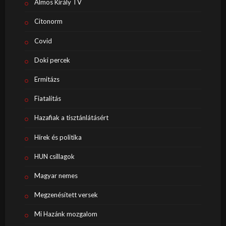
Álmos Király TV
Citonorm
Covid
Doki percek
Ermitázs
Fiatalítás
Hazafiak a tisztánlátásért
Hírek és politika
HUN csillagok
Magyar nemes
Megzenésített versek
Mi Hazánk mozgalom