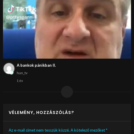
A bankok pánikban II.
hun_tv
1 év
VÉLEMÉNY, HOZZÁSZÓLÁS?
Az e-mail címet nem tesszük közzé.
A kötelező mezőket
*