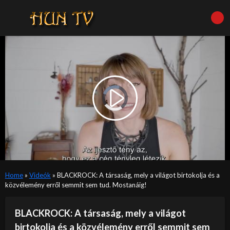
Video
Player
is
Play
loading.
Video
Home
»
Videók
»
BLACKROCK: A társaság, mely a világot birtokolja és a
közvélemény erről semmit sem tud. Mostanáig!
BLACKROCK: A társaság, mely a világot
birtokolja és a közvélemény erről semmit sem