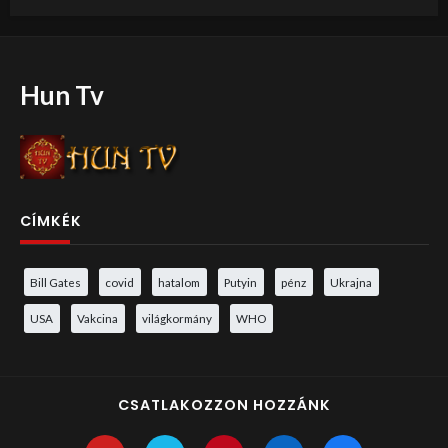
Hun Tv
CÍMKÉK
Bill Gates
covid
hatalom
Putyin
pénz
Ukrajna
USA
Vakcina
világkormány
WHO
CSATLAKOZZON HOZZÁNK