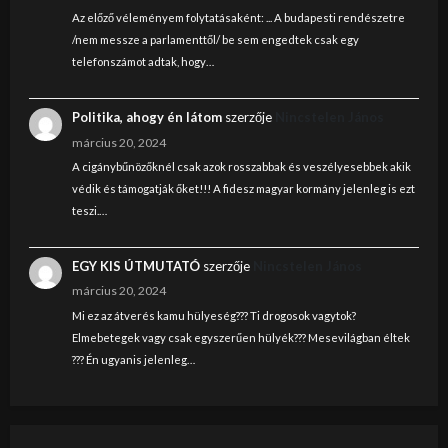
Az előző véleményem folytatásaként: ... A budapesti rendészetre
/nem messze a parlamenttől/ be sem engedtek csak egy
telefonszámot adtak, hogy…
Politika, ahogy én látom
szerzője
Nincstelen János
március 20, 2024
A cigánybűnözőknél csak azok rosszabbak és veszélyesebbek akik
védik és támogatják őket!!! A fidesz magyar kormány jelenleg is ezt
teszi.…
EGY KIS ÚTMUTATÓ
szerzője
Nincstelen János
március 20, 2024
Mi ez az átverés kamu hülyeség??? Ti drogosok vagytok?
Elmebetegek vagy csak egyszerűen hülyék??? Mesevilágban éltek
??? Én ugyanis jelenleg…