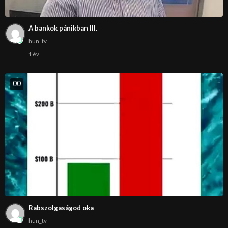
A bankok pánikban III.
hun_tv
1 év
0
0
Rabszolgaságod oka
hun_tv