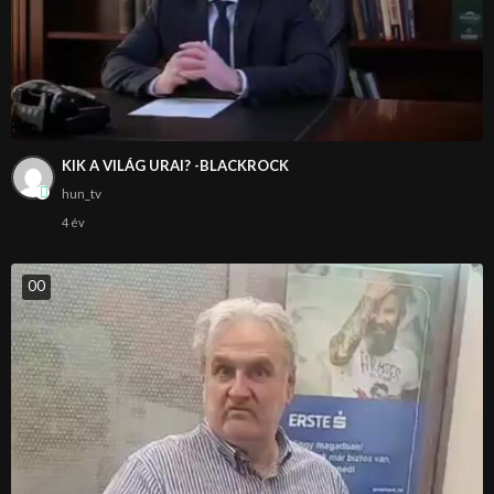
KIK A VILÁG URAI? -BLACKROCK
hun_tv
4 év
0
0