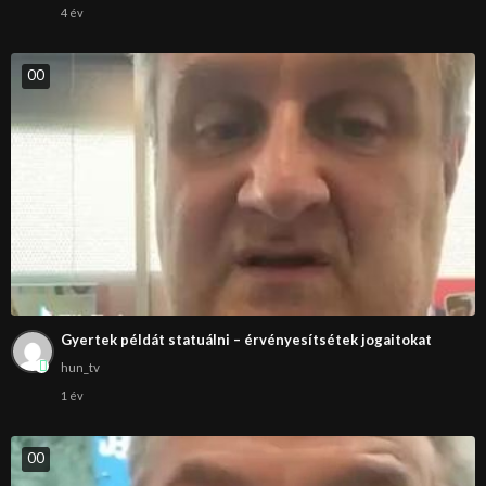
4 év
0
0
Gyertek példát statuálni – érvényesítsétek jogaitokat
hun_tv
1 év
0
0