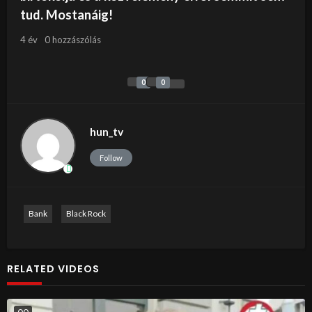
tud. Mostanáig!
4 év
0 hozzászólás
0
0
hun_tv
Follow
Bank
Black Rock
RELATED VIDEOS