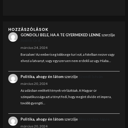
HOZZÁSZÓLÁSOK
GONDOLJ BELE, HA A TE GYERMEKED LENNE
szerzője
Judith Graf
március 24, 2024
Borzalom! Az emberiseg tobbsege turi ezt, a fotelban nezve vagy
elvezi a latvanyt, vagy egyszeruen nem erdekli az ugy. Hiaba…
Politika, ahogy én látom
szerzője
Szendi István
március 20, 2024
Az adásban említett tények vérlázítóak. A Magyar úr
szimpatikussága azt a tényt fedi, hogy megint divide et impera,
tovább gyengíti…
Politika, ahogy én látom
szerzője
Nincstelen János
március 20, 2024