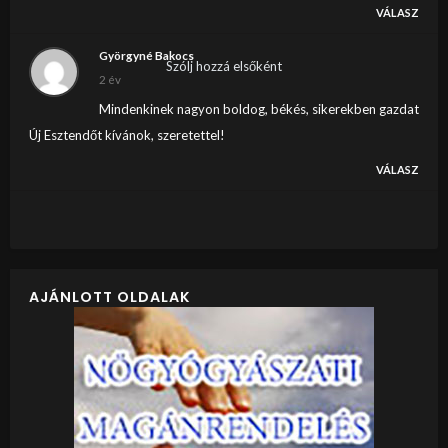
VÁLASZ
Györgyné Bakocs
Szólj hozzá elsőként
2 év
Mindenkinek nagyon boldog, békés, sikerekben gazdat
Új Esztendőt kívánok, szeretettel!
VÁLASZ
AJÁNLOTT OLDALAK