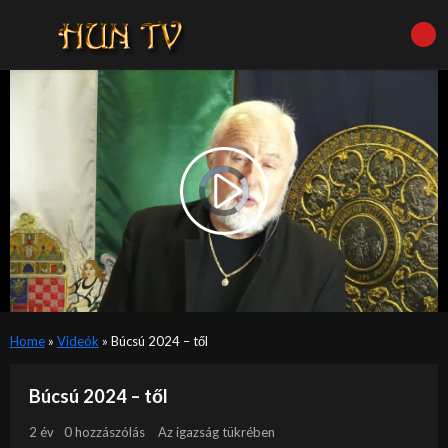
Video
Player
is
Play
loading.
Video
Home
»
Videók
»
Búcsú 2024 – től
Búcsú 2024 – től
2 év
0 hozzászólás
Az igazság tükrében