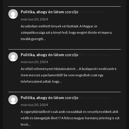
Politika, ahogy én látom
szerzője
Szendi István
március 20, 2024
Az adásban említett tények vérlázítóak. A Magyar úr
szimpatikussága azt a tényt fedi, hogy megint divide et impera,
tovább gyengíti…
Politika, ahogy én látom
szerzője
Nincstelen János
március 20, 2024
Az előző véleményem folytatásaként: ... A budapesti rendészetre
/nem messze a parlamenttől/ be sem engedtek csak egy
telefonszámot adtak, hogy…
Politika, ahogy én látom
szerzője
Nincstelen János
március 20, 2024
A cigánybűnözőknél csak azok rosszabbak és veszélyesebbek akik
védik és támogatják őket!!! A fidesz magyar kormány jelenleg is ezt
teszi.…