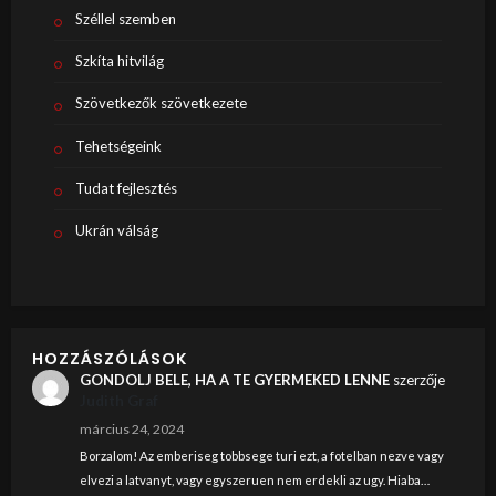
Széllel szemben
Szkíta hitvilág
Szövetkezők szövetkezete
Tehetségeink
Tudat fejlesztés
Ukrán válság
HOZZÁSZÓLÁSOK
GONDOLJ BELE, HA A TE GYERMEKED LENNE
szerzője
Judith Graf
március 24, 2024
Borzalom! Az emberiseg tobbsege turi ezt, a fotelban nezve vagy
elvezi a latvanyt, vagy egyszeruen nem erdekli az ugy. Hiaba…