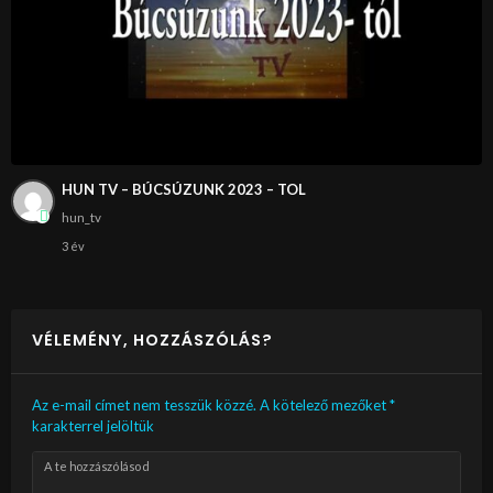
HUN TV – BÚCSÚZUNK 2023 – TOL
hun_tv
3 év
VÉLEMÉNY, HOZZÁSZÓLÁS?
Az e-mail címet nem tesszük közzé.
A kötelező mezőket
*
karakterrel jelöltük
A te hozzászólásod