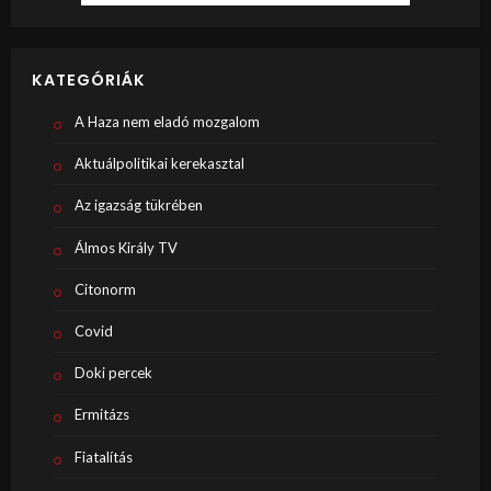
KATEGÓRIÁK
A Haza nem eladó mozgalom
Aktuálpolitikai kerekasztal
Az igazság tükrében
Álmos Király TV
Citonorm
Covid
Doki percek
Ermitázs
Fiatalítás