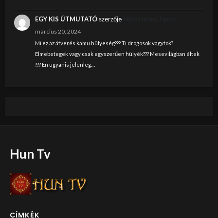
EGY KIS ÚTMUTATÓ
szerzője
Nincstelen János
március 20, 2024
Mi ez az átverés kamu hülyeség??? Ti drogosok vagytok?
Elmebetegek vagy csak egyszerűen hülyék??? Mesevilágban éltek
??? Én ugyanis jelenleg…
Hun Tv
CÍMKÉK