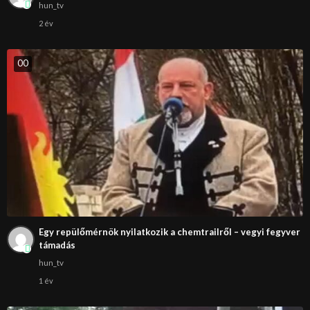
hun_tv
2 év
0
0
Egy repülőmérnök nyilatkozik a chemtrailről – vegyi fegyver
támadás
hun_tv
1 év