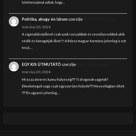
telefonszámot adtak, hogy…
Politika, ahogy én látom
szerzője
Nincstelen János
március 20, 2024
A cigánybűnözőknél csak azok rosszabbak és veszélyesebbek akik
védik és támogatják őket!!! A fidesz magyar kormány jelenleg is ezt
teszi.…
EGY KIS ÚTMUTATÓ
szerzője
Nincstelen János
március 20, 2024
Mi ez az átverés kamu hülyeség??? Ti drogosok vagytok?
Elmebetegek vagy csak egyszerűen hülyék??? Mesevilágban éltek
??? Én ugyanis jelenleg…