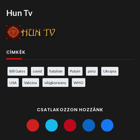
Hun Tv
CÍMKÉK
Bill Gates
covid
hatalom
Putyin
pénz
Ukrajna
USA
Vakcina
világkormány
WHO
CSATLAKOZZON HOZZÁNK