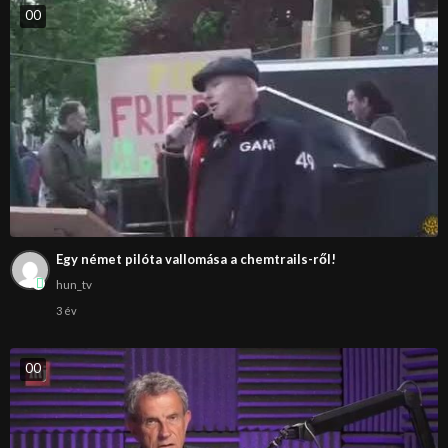
0
0
Egy német pilóta vallomása a chemtrails-ről!
hun_tv
3 év
0
0