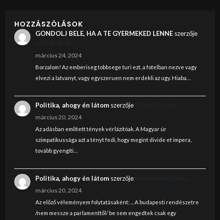
HOZZÁSZÓLÁSOK
GONDOLJ BELE, HA A TE GYERMEKED LENNE
szerzője
Judith Graf
március 24, 2024
Borzalom! Az emberiseg tobbsege turi ezt, a fotelban nezve vagy
elvezi a latvanyt, vagy egyszeruen nem erdekli az ugy. Hiaba…
Politika, ahogy én látom
szerzője
Szendi István
március 20, 2024
Az adásban említett tények vérlázítóak. A Magyar úr
szimpatikussága azt a tényt fedi, hogy megint divide et impera,
tovább gyengíti…
Politika, ahogy én látom
szerzője
Nincstelen János
március 20, 2024
Az előző véleményem folytatásaként: ... A budapesti rendészetre
/nem messze a parlamenttől/ be sem engedtek csak egy