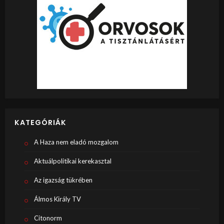
KATEGÓRIÁK
A Haza nem eladó mozgalom
Aktuálpolitikai kerekasztal
Az igazság tükrében
Álmos Király TV
Citonorm