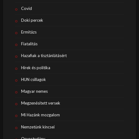
Covid
Doki percek
Ermitázs
Fiatalítás
Hazafiak a tisztánlátásért
Hírek és politika
HUN csillagok
Magyar nemes
Megzenésített versek
Mi Hazánk mozgalom
Nemzetünk kincsei
Orvostudány