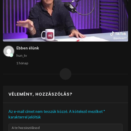
Ebben élünk
hun_tv
1 hónap
VÉLEMÉNY, HOZZÁSZÓLÁS?
Az e-mail címet nem tesszük közzé.
A kötelező mezőket
*
karakterrel jelöltük
A te hozzászólásod