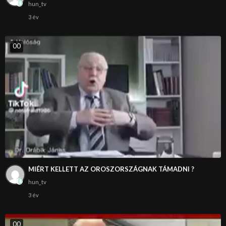
hun_tv
3 év
0
0
MIÉRT KELLETT AZ OROSZORSZÁGNAK TÁMADNI ?
hun_tv
3 év
0
0