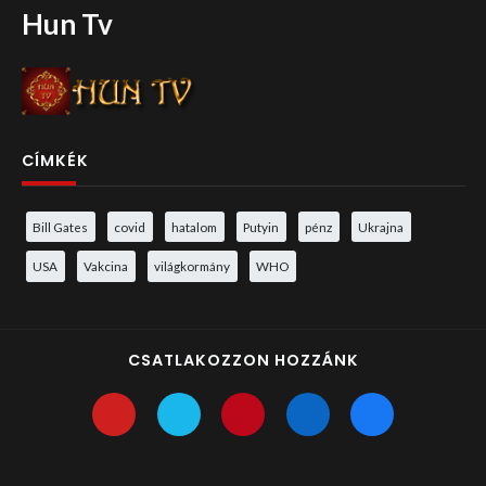
Hun Tv
CÍMKÉK
Bill Gates
covid
hatalom
Putyin
pénz
Ukrajna
USA
Vakcina
világkormány
WHO
CSATLAKOZZON HOZZÁNK