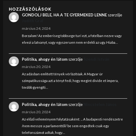
HOZZÁSZÓLÁSOK
GONDOLJ BELE, HA A TE GYERMEKED LENNE
szerzője
Judith Graf
március 24, 2024
Borzalom! Az emberiseg tobbsege turi ezt, a fotelban nezve vagy
elvezi a latvanyt, vagy egyszeruen nem erdekli az ugy. Hiaba…
Politika, ahogy én látom
szerzője
Szendi István
március 20, 2024
Az adásban említett tények vérlázítóak. A Magyar úr
szimpatikussága azt a tényt fedi, hogy megint divide et impera,
tovább gyengíti…
Politika, ahogy én látom
szerzője
Nincstelen János
március 20, 2024
Az előző véleményem folytatásaként: ... A budapesti rendészetre
/nem messze a parlamenttől/ be sem engedtek csak egy
telefonszámot adtak, hogy…