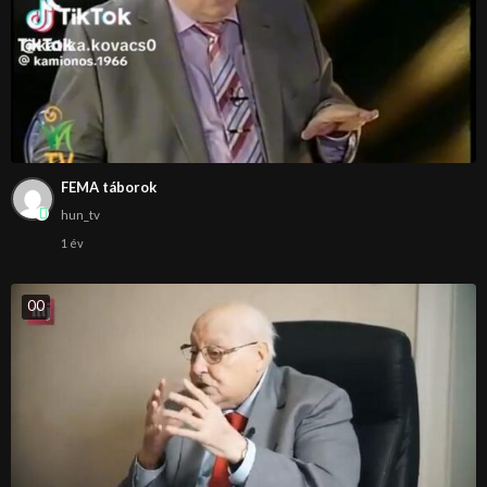
FEMA táborok
hun_tv
1 év
0
0