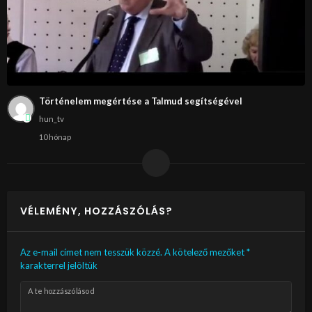
Történelem megértése a Talmud segítségével
hun_tv
10 hónap
VÉLEMÉNY, HOZZÁSZÓLÁS?
Az e-mail címet nem tesszük közzé.
A kötelező mezőket
*
karakterrel jelöltük
A te hozzászólásod