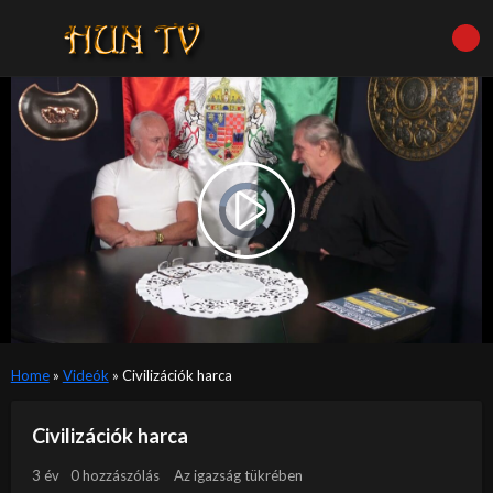
Video
Player
is
Play
loading.
Video
Home
»
Videók
»
Civilizációk harca
Civilizációk harca
3 év
0 hozzászólás
Az igazság tükrében