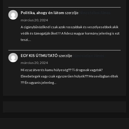
Politika, ahogy én látom
szerzője
Nincstelen János
március 20, 2024
A cigánybűnözőknél csak azok rosszabbak és veszélyesebbek akik
védik és támogatják őket!!! A fidesz magyar kormány jelenleg is ezt
teszi.…
EGY KIS ÚTMUTATÓ
szerzője
Nincstelen János
március 20, 2024
Mi ez az átverés kamu hülyeség??? Ti drogosok vagytok?
Elmebetegek vagy csak egyszerűen hülyék??? Mesevilágban éltek
??? Én ugyanis jelenleg…