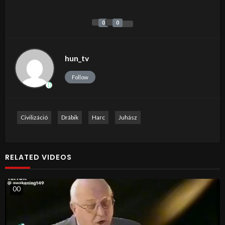
0
0
hun_tv
Follow
Civilizáció
Drábik
Harc
Juhász
RELATED VIDEOS
0
0