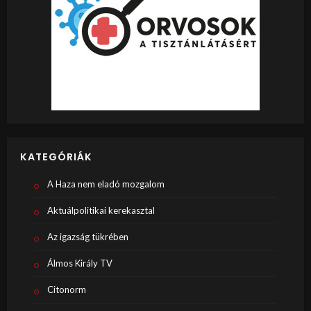
KATEGÓRIÁK
A Haza nem eladó mozgalom
Aktuálpolitikai kerekasztal
Az igazság tükrében
Álmos Király TV
Citonorm