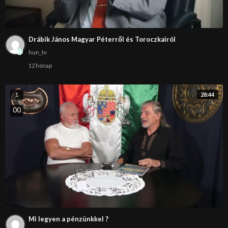
Drábik János Magyar Péterről és Toroczkairól
hun_tv
12 hónap
28:44
1
0
0
Mi legyen a pénzünkkel ?