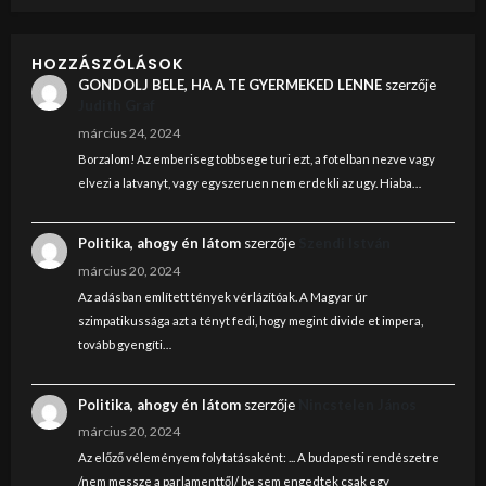
HOZZÁSZÓLÁSOK
GONDOLJ BELE, HA A TE GYERMEKED LENNE
szerzője
Judith Graf
március 24, 2024
Borzalom! Az emberiseg tobbsege turi ezt, a fotelban nezve vagy
elvezi a latvanyt, vagy egyszeruen nem erdekli az ugy. Hiaba…
Politika, ahogy én látom
szerzője
Szendi István
március 20, 2024
Az adásban említett tények vérlázítóak. A Magyar úr
szimpatikussága azt a tényt fedi, hogy megint divide et impera,
tovább gyengíti…
Politika, ahogy én látom
szerzője
Nincstelen János
március 20, 2024
Az előző véleményem folytatásaként: ... A budapesti rendészetre
/nem messze a parlamenttől/ be sem engedtek csak egy