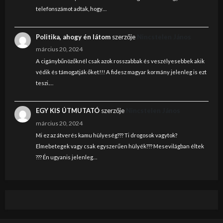
telefonszámot adtak, hogy…
Politika, ahogy én látom
szerzője
Nincstelen János
március 20, 2024
A cigánybűnözőknél csak azok rosszabbak és veszélyesebbek akik
védik és támogatják őket!!! A fidesz magyar kormány jelenleg is ezt
teszi.…
EGY KIS ÚTMUTATÓ
szerzője
Nincstelen János
március 20, 2024
Mi ez az átverés kamu hülyeség??? Ti drogosok vagytok?
Elmebetegek vagy csak egyszerűen hülyék??? Mesevilágban éltek
??? Én ugyanis jelenleg…