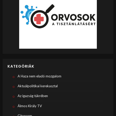
KATEGÓRIÁK
A Haza nem eladó mozgalom
Aktuálpolitikai kerekasztal
Az igazság tükrében
Álmos Király TV
Citonorm