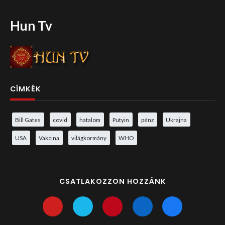
Hun Tv
CÍMKÉK
Bill Gates
covid
hatalom
Putyin
pénz
Ukrajna
USA
Vakcina
világkormány
WHO
CSATLAKOZZON HOZZÁNK