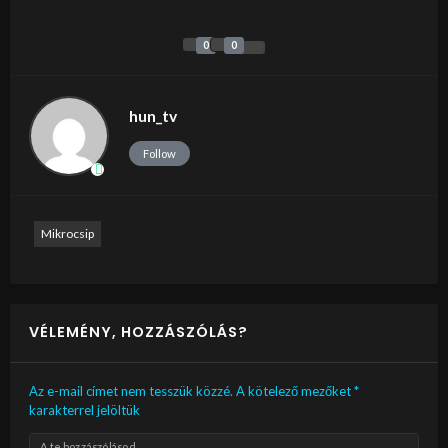
0
0
hun_tv
Follow
Mikrocsip
VÉLEMÉNY, HOZZÁSZÓLÁS?
Az e-mail címet nem tesszük közzé.
A kötelező mezőket
*
karakterrel jelöltük
A te hozzászólásod