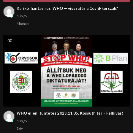
Karikó, hantavírus, WHO — visszatér a Covid-korszak?
hun_tv
3 hónap
0
0
WHO elleni tüntetés 2023.11.05. Kossuth tér – Felhívás!
hun_tv
3 év