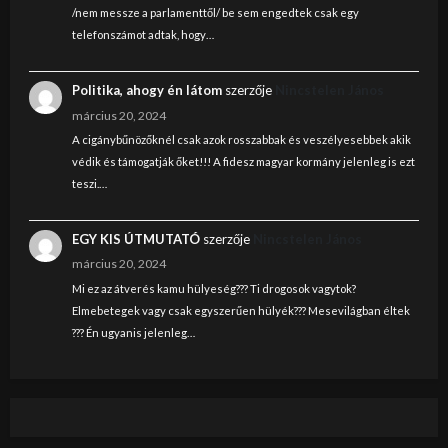
/nem messze a parlamenttől/ be sem engedtek csak egy
telefonszámot adtak, hogy…
Politika, ahogy én látom
szerzője
Nincstelen János
március 20, 2024
A cigánybűnözőknél csak azok rosszabbak és veszélyesebbek akik
védik és támogatják őket!!! A fidesz magyar kormány jelenleg is ezt
teszi.…
EGY KIS ÚTMUTATÓ
szerzője
Nincstelen János
március 20, 2024
Mi ez az átverés kamu hülyeség??? Ti drogosok vagytok?
Elmebetegek vagy csak egyszerűen hülyék??? Mesevilágban éltek
??? Én ugyanis jelenleg…