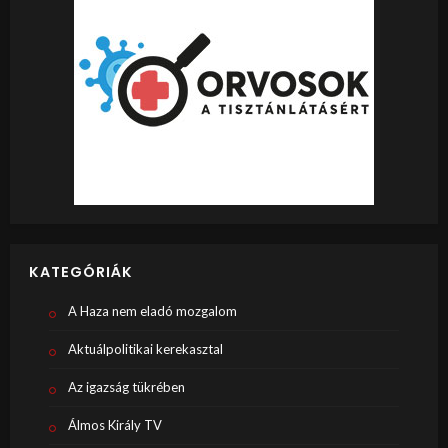
KATEGÓRIÁK
A Haza nem eladó mozgalom
Aktuálpolitikai kerekasztal
Az igazság tükrében
Álmos Király TV