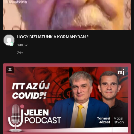
HOGY BÍZHATUNK A KORMÁNYBAN ?
hun_tv
3 év
0
0