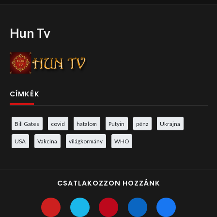
Hun Tv
CÍMKÉK
Bill Gates
covid
hatalom
Putyin
pénz
Ukrajna
USA
Vakcina
világkormány
WHO
CSATLAKOZZON HOZZÁNK