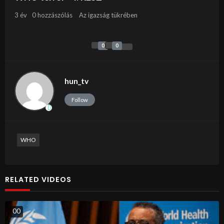
3 év
0 hozzászólás
Az igazság tükrében
0
0
hun_tv
Follow
WHO
RELATED VIDEOS
0
0