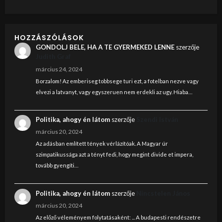
HOZZÁSZÓLÁSOK
GONDOLJ BELE, HA A TE GYERMEKED LENNE
szerzője
Judith Graf
március 24, 2024
Borzalom! Az emberiseg tobbsege turi ezt, a fotelban nezve vagy
elvezi a latvanyt, vagy egyszeruen nem erdekli az ugy. Hiaba…
Politika, ahogy én látom
szerzője
Szendi István
március 20, 2024
Az adásban említett tények vérlázítóak. A Magyar úr
szimpatikussága azt a tényt fedi, hogy megint divide et impera,
tovább gyengíti…
Politika, ahogy én látom
szerzője
Nincstelen János
március 20, 2024
Az előző véleményem folytatásaként: ... A budapesti rendészetre