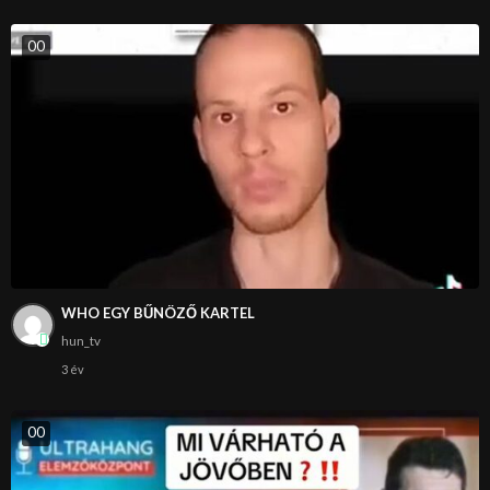
0
0
WHO EGY BŰNÖZŐ KARTEL
hun_tv
3 év
0
0