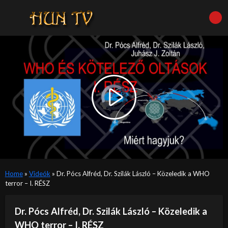
Video
Player
is
Play
loading.
Video
Home
»
Videók
»
Dr. Pócs Alfréd, Dr. Szilák László – Közeledik a WHO
terror – I. RÉSZ
Dr. Pócs Alfréd, Dr. Szilák László – Közeledik a
WHO terror – I. RÉSZ