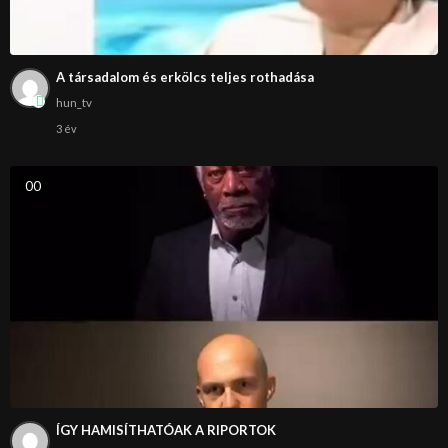
A társadalom és erkölcs teljes rothadása
hun_tv
3 év
0
0
ÍGY HAMISÍTHATÓAK A RIPORTOK