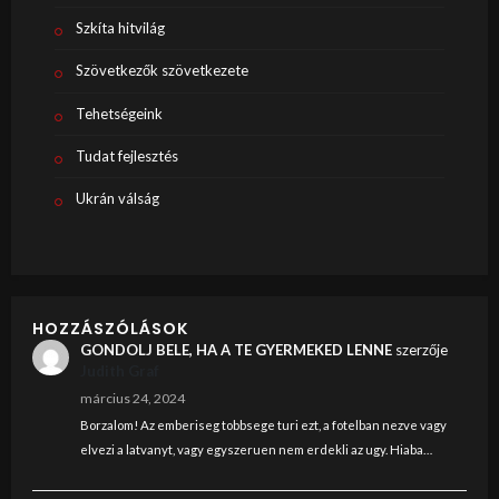
Szkíta hitvilág
Szövetkezők szövetkezete
Tehetségeink
Tudat fejlesztés
Ukrán válság
HOZZÁSZÓLÁSOK
GONDOLJ BELE, HA A TE GYERMEKED LENNE
szerzője
Judith Graf
március 24, 2024
Borzalom! Az emberiseg tobbsege turi ezt, a fotelban nezve vagy
elvezi a latvanyt, vagy egyszeruen nem erdekli az ugy. Hiaba…