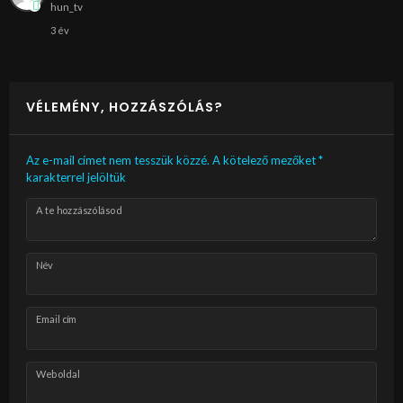
hun_tv
3 év
VÉLEMÉNY, HOZZÁSZÓLÁS?
Az e-mail címet nem tesszük közzé.
A kötelező mezőket
*
karakterrel jelöltük
A te hozzászólásod
Név
Email cím
Weboldal