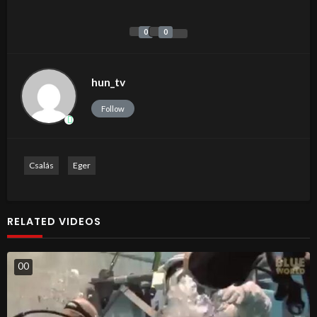
0
0
hun_tv
Follow
Csalás
Eger
RELATED VIDEOS
0
0