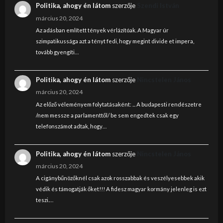
Politika, ahogy én látom
szerzője
Szendi István
március 20, 2024
Az adásban említett tények vérlázítóak. A Magyar úr
szimpatikussága azt a tényt fedi, hogy megint divide et impera,
tovább gyengíti…
Politika, ahogy én látom
szerzője
Nincstelen János
március 20, 2024
Az előző véleményem folytatásaként: ... A budapesti rendészetre
/nem messze a parlamenttől/ be sem engedtek csak egy
telefonszámot adtak, hogy…
Politika, ahogy én látom
szerzője
Nincstelen János
március 20, 2024
A cigánybűnözőknél csak azok rosszabbak és veszélyesebbek akik
védik és támogatják őket!!! A fidesz magyar kormány jelenleg is ezt
teszi.…