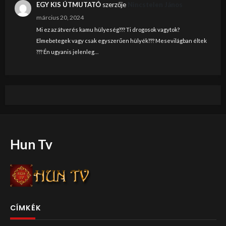
EGY KIS ÚTMUTATÓ
szerzője
Nincstelen János
március 20, 2024
Mi ez az átverés kamu hülyeség??? Ti drogosok vagytok?
Elmebetegek vagy csak egyszerűen hülyék??? Mesevilágban éltek
??? Én ugyanis jelenleg…
Hun Tv
CÍMKÉK