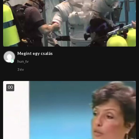
Megint egy csalás
hun_tv
3 év
0
0