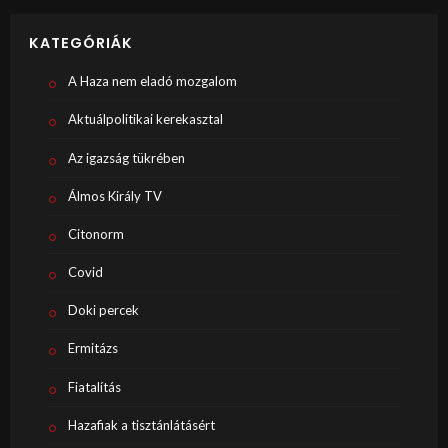
KATEGÓRIÁK
A Haza nem eladó mozgalom
Aktuálpolitikai kerekasztal
Az igazság tükrében
Álmos Király TV
Citonorm
Covid
Doki percek
Ermitázs
Fiatalítás
Hazafiak a tisztánlátásért