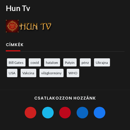
Hun Tv
CÍMKÉK
Bill Gates
covid
hatalom
Putyin
pénz
Ukrajna
USA
Vakcina
világkormány
WHO
CSATLAKOZZON HOZZÁNK