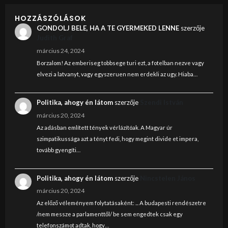
HOZZÁSZÓLÁSOK
GONDOLJ BELE, HA A TE GYERMEKED LENNE
szerzője
Judith Graf
március 24, 2024
Borzalom! Az emberiseg tobbsege turi ezt, a fotelban nezve vagy
elvezi a latvanyt, vagy egyszeruen nem erdekli az ugy. Hiaba…
Politika, ahogy én látom
szerzője
Szendi István
március 20, 2024
Az adásban említett tények vérlázítóak. A Magyar úr
szimpatikussága azt a tényt fedi, hogy megint divide et impera,
tovább gyengíti…
Politika, ahogy én látom
szerzője
Nincstelen János
március 20, 2024
Az előző véleményem folytatásaként: ... A budapesti rendészetre
/nem messze a parlamenttől/ be sem engedtek csak egy
telefonszámot adtak, hogy…