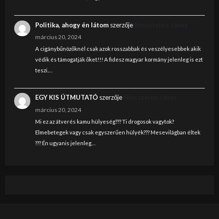
Politika, ahogy én látom
szerzője
Nincstelen János
március 20, 2024
A cigánybűnözőknél csak azok rosszabbak és veszélyesebbek akik
védik és támogatják őket!!! A fidesz magyar kormány jelenleg is ezt
teszi.…
EGY KIS ÚTMUTATÓ
szerzője
Nincstelen János
március 20, 2024
Mi ez az átverés kamu hülyeség??? Ti drogosok vagytok?
Elmebetegek vagy csak egyszerűen hülyék??? Mesevilágban éltek
??? Én ugyanis jelenleg…