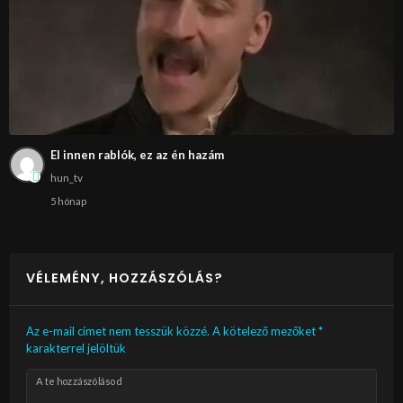
El innen rablók, ez az én hazám
hun_tv
5 hónap
VÉLEMÉNY, HOZZÁSZÓLÁS?
Az e-mail címet nem tesszük közzé.
A kötelező mezőket
*
karakterrel jelöltük
A te hozzászólásod