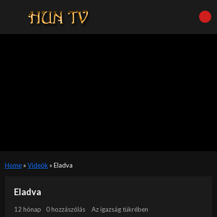
Home
»
Videók
»
Eladva
Eladva
12 hónap
0 hozzászólás
Az igazság tükrében