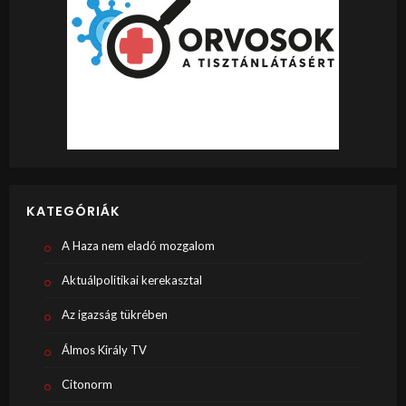
KATEGÓRIÁK
A Haza nem eladó mozgalom
Aktuálpolitikai kerekasztal
Az igazság tükrében
Álmos Király TV
Citonorm