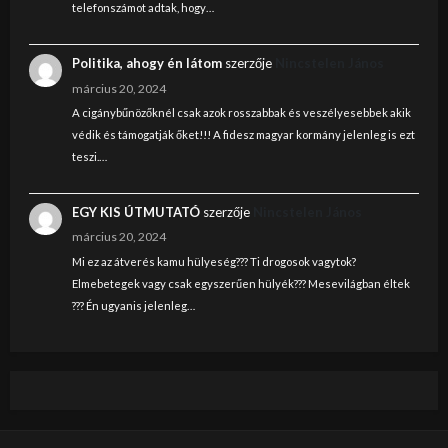
telefonszámot adtak, hogy…
Politika, ahogy én látom
szerzője
Nincstelen János
március 20, 2024
A cigánybűnözőknél csak azok rosszabbak és veszélyesebbek akik
védik és támogatják őket!!! A fidesz magyar kormány jelenleg is ezt
teszi.…
EGY KIS ÚTMUTATÓ
szerzője
Nincstelen János
március 20, 2024
Mi ez az átverés kamu hülyeség??? Ti drogosok vagytok?
Elmebetegek vagy csak egyszerűen hülyék??? Mesevilágban éltek
??? Én ugyanis jelenleg…