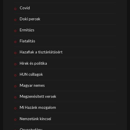
Covid
Doki percek
Ermitázs
Fiatalítás
Hazafiak a tisztánlátásért
Hírek és politika
HUN csillagok
Magyar nemes
Megzenésített versek
Mi Hazánk mozgalom
Nemzetünk kincsei
Orvostudány