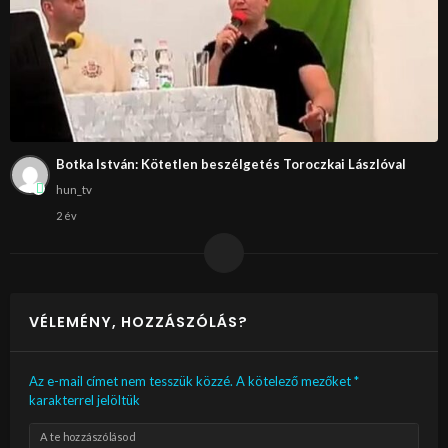
Botka István: Kötetlen beszélgetés Toroczkai Lászlóval
hun_tv
2 év
VÉLEMÉNY, HOZZÁSZÓLÁS?
Az e-mail címet nem tesszük közzé.
A kötelező mezőket
*
karakterrel jelöltük
A te hozzászólásod