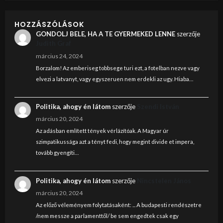
HOZZÁSZÓLÁSOK
GONDOLJ BELE, HA A TE GYERMEKED LENNE
szerzője
Judith Graf
március 24, 2024
Borzalom! Az emberiseg tobbsege turi ezt, a fotelban nezve vagy
elvezi a latvanyt, vagy egyszeruen nem erdekli az ugy. Hiaba…
Politika, ahogy én látom
szerzője
Szendi István
március 20, 2024
Az adásban említett tények vérlázítóak. A Magyar úr
szimpatikussága azt a tényt fedi, hogy megint divide et impera,
tovább gyengíti…
Politika, ahogy én látom
szerzője
Nincstelen János
március 20, 2024
Az előző véleményem folytatásaként: ... A budapesti rendészetre
/nem messze a parlamenttől/ be sem engedtek csak egy