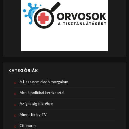
KATEGÓRIÁK
A Haza nem eladó mozgalom
Aktuálpolitikai kerekasztal
Az igazság tükrében
Álmos Király TV
Citonorm