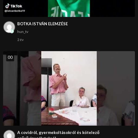
BOTKA ISTVÁN ELEMZÉSE
hun_tv
2 év
0
0
A covidról, gyermekoltásokról és kötelező