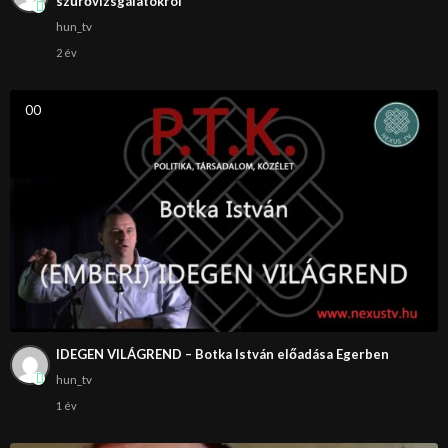
szűrővizsgálatokról
hun_tv
2 év
0
0
IDEGEN VILÁGREND – Botka István előadása Egerben
hun_tv
1 év