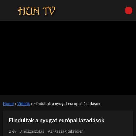
Home
»
Videók
»
Elindultak a nyugat európai lázadások
Elindultak a nyugat európai lázadások
2 év
0 hozzászólás
Az igazság tükrében