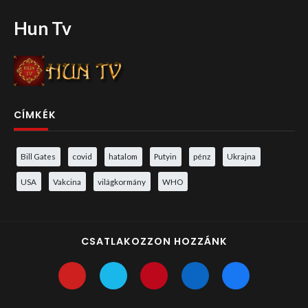
Hun Tv
CÍMKÉK
Bill Gates
covid
hatalom
Putyin
pénz
Ukrajna
USA
Vakcina
világkormány
WHO
CSATLAKOZZON HOZZÁNK