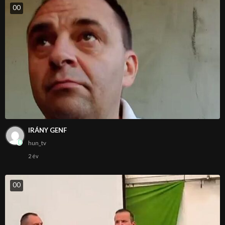
0
0
IRÁNY GENF
hun_tv
2 év
0
0