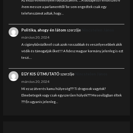
Az előző véleményem folytatásaként: ... A budapesti rendészetre
/nem messze a parlamenttől/ be sem engedtek csak egy
telefonszámot adtak, hogy…
Politika, ahogy én látom
szerzője
Nincstelen János
március 20, 2024
A cigánybűnözőknél csak azok rosszabbak és veszélyesebbek akik
védik és támogatják őket!!! A fidesz magyar kormány jelenleg is ezt
teszi.…
EGY KIS ÚTMUTATÓ
szerzője
Nincstelen János
március 20, 2024
Mi ez az átverés kamu hülyeség??? Ti drogosok vagytok?
Elmebetegek vagy csak egyszerűen hülyék??? Mesevilágban éltek
??? Én ugyanis jelenleg…