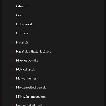
Citonorm
Covid
Doki percek
Ermitázs
Fiatalítás
Hazafiak a tisztánlátásért
Hírek és politika
HUN csillagok
Magyar nemes
Megzenésített versek
Mi Hazánk mozgalom
Nemzetünk kincsei