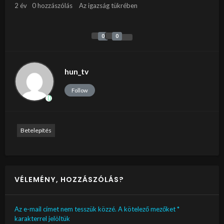
2 év
0 hozzászólás
Az igazság tükrében
0
0
hun_tv
Follow
Betelepítés
VÉLEMÉNY, HOZZÁSZÓLÁS?
Az e-mail címet nem tesszük közzé.
A kötelező mezőket
*
karakterrel jelöltük