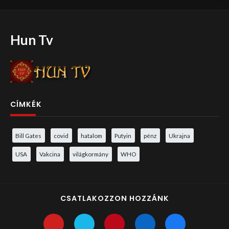
Hun Tv
CÍMKÉK
Bill Gates
covid
hatalom
Putyin
pénz
Ukrajna
USA
Vakcina
világkormány
WHO
CSATLAKOZZON HOZZÁNK