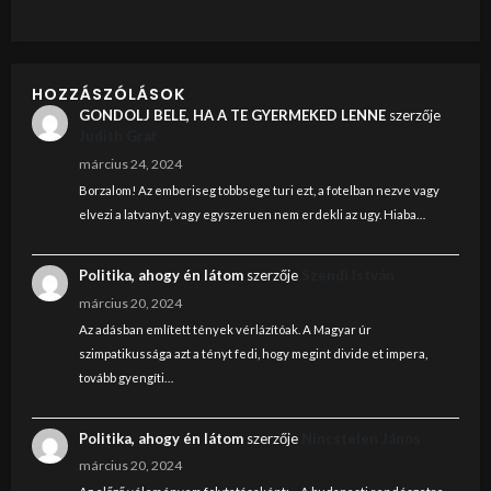
HOZZÁSZÓLÁSOK
GONDOLJ BELE, HA A TE GYERMEKED LENNE
szerzője
Judith Graf
március 24, 2024
Borzalom! Az emberiseg tobbsege turi ezt, a fotelban nezve vagy
elvezi a latvanyt, vagy egyszeruen nem erdekli az ugy. Hiaba…
Politika, ahogy én látom
szerzője
Szendi István
március 20, 2024
Az adásban említett tények vérlázítóak. A Magyar úr
szimpatikussága azt a tényt fedi, hogy megint divide et impera,
tovább gyengíti…
Politika, ahogy én látom
szerzője
Nincstelen János
március 20, 2024