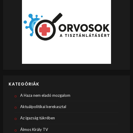
KATEGÓRIÁK
A Haza nem eladó mozgalom
Aktuálpolitikai kerekasztal
Az igazság tükrében
Álmos Király TV