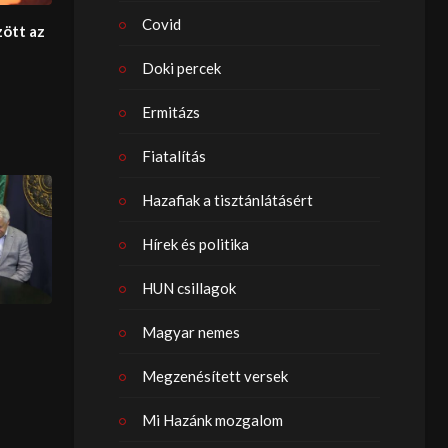
Covid
zött az
Doki percek
Ermitázs
Fiatalítás
Hazafiak a tisztánlátásért
Hírek és politika
HUN csillagok
Magyar nemes
Megzenésített versek
Mi Hazánk mozgalom