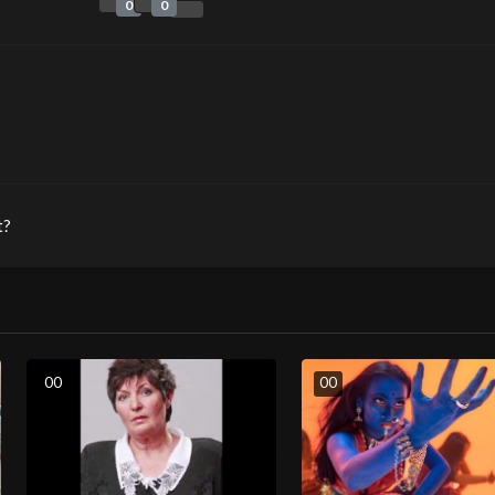
0
0
t?
0
0
0
0