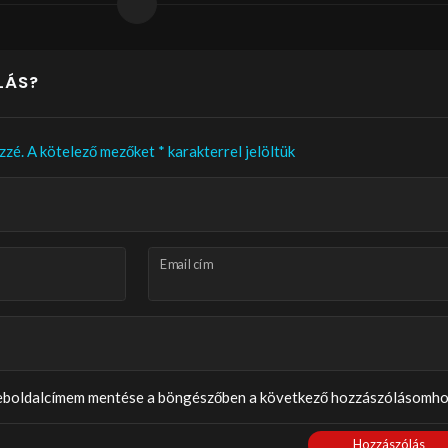
LÁS?
zzé.
A kötelező mezőket
*
karakterrel jelöltük
Email cím
weboldalcímem mentése a böngészőben a következő hozzászólásomho
Hozzászólás