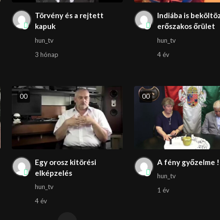
Törvény és a rejtett
Indiába is beköltö
kapuk
erőszakos őrület
hun_tv
hun_tv
3 hónap
4 év
0
0
0
0
Egy orosz kitörési
A fény győzelme !
elképzelés
hun_tv
hun_tv
1 év
4 év