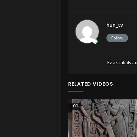
hun_tv
Follow
Ez a szabályza
RELATED VIDEOS
0
0