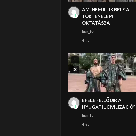
AMI NEM ILLIK BELE A
TÖRTÉNELEM
OKTATÁSBA
hun_tv
4 év
1
0
0
EFELÉ FEJLŐDIK A
NYUGATI ,, CIVILIZÁCIÓ”
hun_tv
4 év