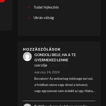
Tudat fejlesztés
Ukrán válság
HOZZÁSZÓLÁSOK
GONDOLJ BELE, HA A TE
GYERMEKED LENNE
szerzője
Judith Graf
március 24, 2024
Borzalom! Az emberiseg tobbsege turi ezt,
a fotelban nezve vagy elvezi a latvanyt,
vagy egyszeruen nem erdekli az ugy. Hiaba…