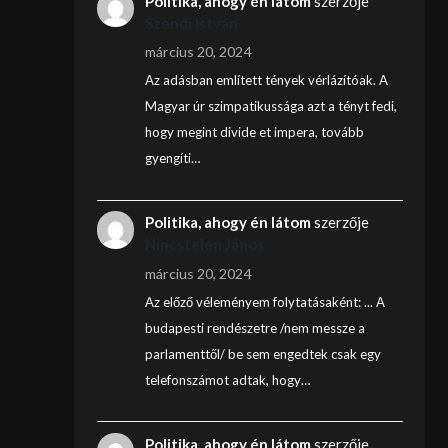
Politika, ahogy én látom
szerzője
Szendi István
március 20, 2024
Az adásban említett tények vérlázítóak. A
Magyar úr szimpatikussága azt a tényt fedi,
hogy megint divide et impera, tovább
gyengíti…
Politika, ahogy én látom
szerzője
Nincstelen János
március 20, 2024
Az előző véleményem folytatásaként: ... A
budapesti rendészetre /nem messze a
parlamenttől/ be sem engedtek csak egy
telefonszámot adtak, hogy…
Politika, ahogy én látom
szerzője