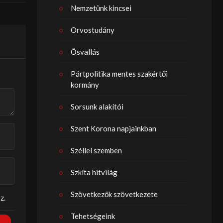
Nemzetünk kincsei
Orvostudány
Ősvallás
Pártpolitika mentes szakértői
kormány
Sorsunk alakítói
Szent Korona napjainkban
Széllel szemben
Szkíta hitvilág
Szövetkezők szövetkezete
z.
Tehetségeink