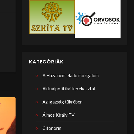
KATEGÓRIÁK
A Haza nem eladó mozgalom
Aktuálpolitikai kerekasztal
Az igazság tükrében
Álmos Király TV
Citonorm