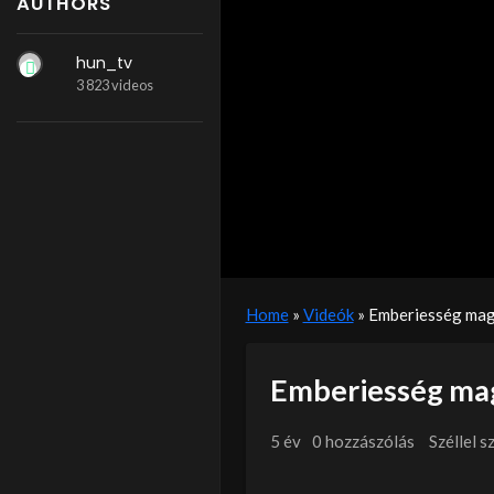
AUTHORS
hun_tv
3 823 videos
Home
»
Videók
»
Emberiesség mag
Emberiesség ma
5 év
0 hozzászólás
Széllel 