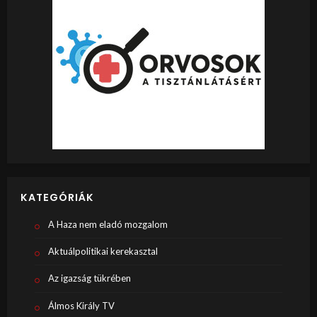
KATEGÓRIÁK
A Haza nem eladó mozgalom
Aktuálpolitikai kerekasztal
Az igazság tükrében
Álmos Király TV