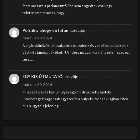
/nem messze a parlamenttől/ be sem engedtek csak egy
telefonszámot adtak, hogy…
Politika, ahogy én látom
szerzője
Nincstelen János
március 20, 2024
A cigánybűnözőknél csak azok rosszabbak és veszélyesebbek akik
védik és támogatják őket!!! A fidesz magyar kormány jelenleg is ezt
teszi.…
EGY KIS ÚTMUTATÓ
szerzője
Nincstelen János
március 20, 2024
Mi ez az átverés kamu hülyeség??? Ti drogosok vagytok?
Elmebetegek vagy csak egyszerűen hülyék??? Mesevilágban éltek
??? Én ugyanis jelenleg…