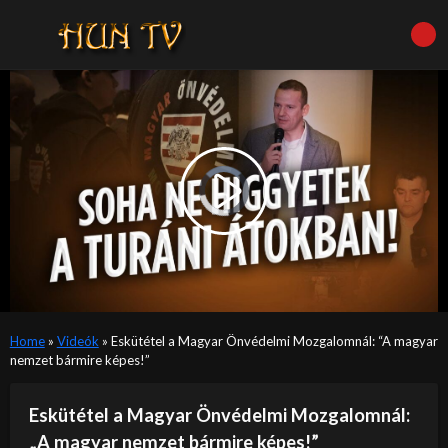
Video
Player
is
Play
loading.
Video
Home
»
Videók
»
Eskütétel a Magyar Önvédelmi Mozgalomnál: “A magyar
nemzet bármire képes!”
Eskütétel a Magyar Önvédelmi Mozgalomnál:
„A magyar nemzet bármire képes!”