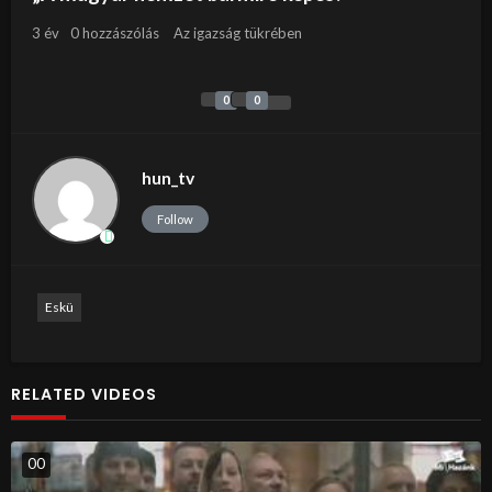
3 év
0 hozzászólás
Az igazság tükrében
0
0
hun_tv
Follow
Eskü
RELATED VIDEOS
0
0