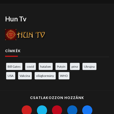
Hun Tv
CÍMKÉK
Bill Gates
covid
hatalom
Putyin
pénz
Ukrajna
USA
Vakcina
világkormány
WHO
CSATLAKOZZON HOZZÁNK