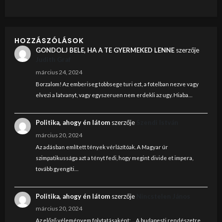
HOZZÁSZÓLÁSOK
GONDOLJ BELE, HA A TE GYERMEKED LENNE
szerzője
Judith Graf
március 24, 2024
Borzalom! Az emberiseg tobbsege turi ezt, a fotelban nezve vagy
elvezi a latvanyt, vagy egyszeruen nem erdekli az ugy. Hiaba…
Politika, ahogy én látom
szerzője
Szendi István
március 20, 2024
Az adásban említett tények vérlázítóak. A Magyar úr
szimpatikussága azt a tényt fedi, hogy megint divide et impera,
tovább gyengíti…
Politika, ahogy én látom
szerzője
Nincstelen János
március 20, 2024
Az előző véleményem folytatásaként: ... A budapesti rendészetre