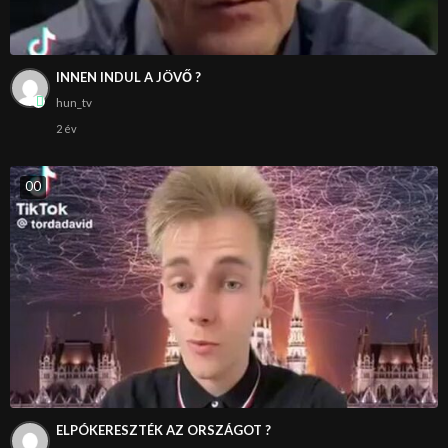
INNEN INDUL A JÖVŐ ?
hun_tv
2 év
0
0
ELPÓKERESZTÉK AZ ORSZÁGOT ?