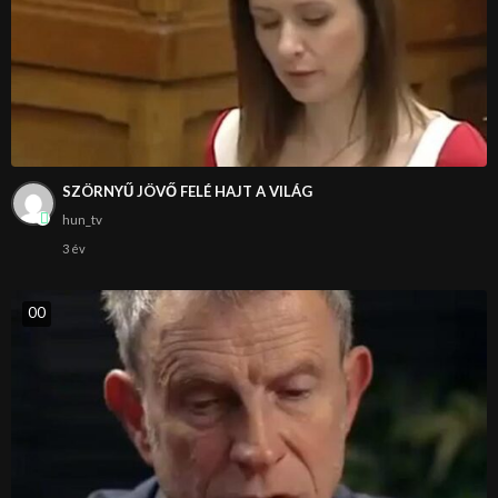
SZÖRNYŰ JÖVŐ FELÉ HAJT A VILÁG
hun_tv
3 év
0
0