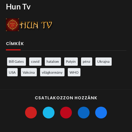
Hun Tv
CÍMKÉK
Bill Gates
covid
hatalom
Putyin
pénz
Ukrajna
USA
Vakcina
világkormány
WHO
CSATLAKOZZON HOZZÁNK