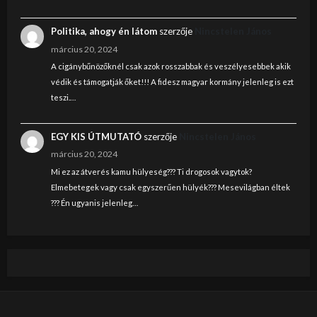
Politika, ahogy én látom
szerzője
Nincstelen János
március 20, 2024
A cigánybűnözőknél csak azok rosszabbak és veszélyesebbek akik
védik és támogatják őket!!! A fidesz magyar kormány jelenleg is ezt
teszi.…
EGY KIS ÚTMUTATÓ
szerzője
Nincstelen János
március 20, 2024
Mi ez az átverés kamu hülyeség??? Ti drogosok vagytok?
Elmebetegek vagy csak egyszerűen hülyék??? Mesevilágban éltek
??? Én ugyanis jelenleg…