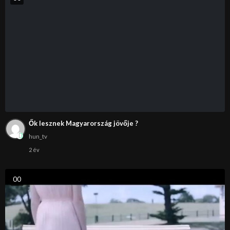
Ők lesznek Magyarország jövője ?
hun_tv
2 év
0
0