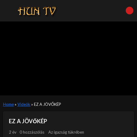
Home
»
Videók
»
EZ A JÖVŐKÉP
EZ A JÖVŐKÉP
2 év
0 hozzászólás
Az igazság tükrében