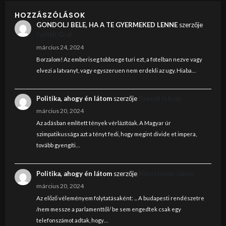
HOZZÁSZÓLÁSOK
GONDOLJ BELE, HA A TE GYERMEKED LENNE
szerzője
Judith Graf
március 24, 2024
Borzalom! Az emberiseg tobbsege turi ezt, a fotelban nezve vagy
elvezi a latvanyt, vagy egyszeruen nem erdekli az ugy. Hiaba…
Politika, ahogy én látom
szerzője
Szendi István
március 20, 2024
Az adásban említett tények vérlázítóak. A Magyar úr
szimpatikussága azt a tényt fedi, hogy megint divide et impera,
tovább gyengíti…
Politika, ahogy én látom
szerzője
Nincstelen János
március 20, 2024
Az előző véleményem folytatásaként: ... A budapesti rendészetre
/nem messze a parlamenttől/ be sem engedtek csak egy
telefonszámot adtak, hogy…