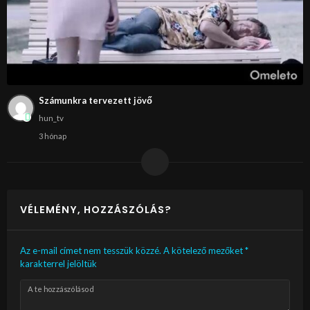
Számunkra tervezett jövő
hun_tv
3 hónap
VÉLEMÉNY, HOZZÁSZÓLÁS?
Az e-mail címet nem tesszük közzé.
A kötelező mezőket
*
karakterrel jelöltük
A te hozzászólásod