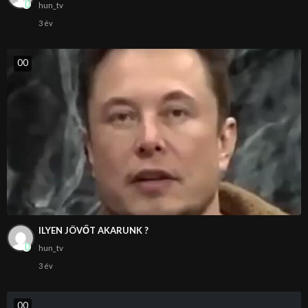
hun_tv
3 év
0
0
ILYEN JÖVŐT AKARUNK ?
hun_tv
3 év
0
0