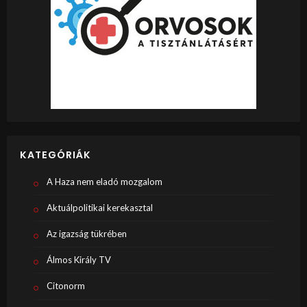
KATEGÓRIÁK
A Haza nem eladó mozgalom
Aktuálpolitikai kerekasztal
Az igazság tükrében
Álmos Király TV
Citonorm