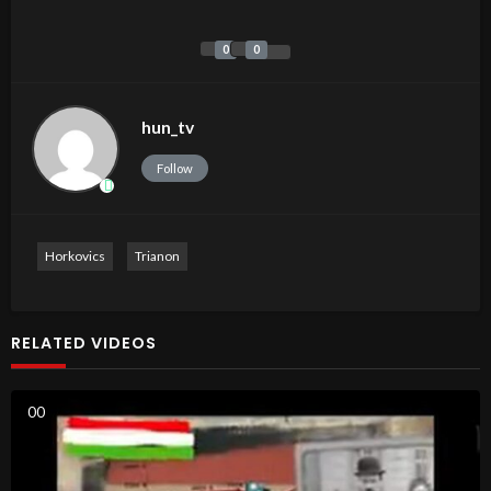
0
0
hun_tv
Follow
Horkovics
Trianon
RELATED VIDEOS
0
0