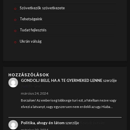
Szövetkezők szövetkezete
Tehetségeink
Tudat fejlesztés
Ukrán válság
HOZZÁSZÓLÁSOK
GONDOLJ BELE, HA A TE GYERMEKED LENNE
szerzője
Judith Graf
március 24, 2024
Borzalom! Az emberiseg tobbsege turi ezt, a fotelban nezve vagy
elvezi a latvanyt, vagy egyszeruen nem erdekli az ugy. Hiaba…
Politika, ahogy én látom
szerzője
Szendi István
március 20, 2024