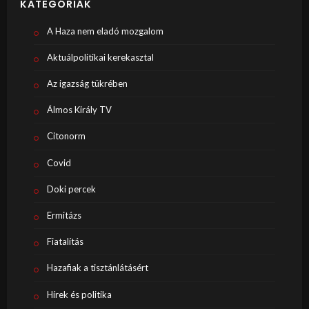
KATEGÓRIÁK
A Haza nem eladó mozgalom
Aktuálpolitikai kerekasztal
Az igazság tükrében
Álmos Király TV
Citonorm
Covid
Doki percek
Ermitázs
Fiatalítás
Hazafiak a tisztánlátásért
Hírek és politika