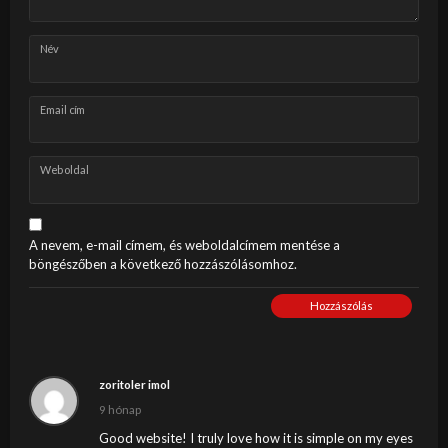
Név
Email cím
Weboldal
A nevem, e-mail címem, és weboldalcímem mentése a
böngészőben a következő hozzászólásomhoz.
Hozzászólás
zoritoler imol
9 hónap
Good website! I truly love how it is simple on my eyes