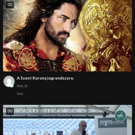
0
0
A Szent Korona jogrendszere.
hun_tv
4 év
0
0