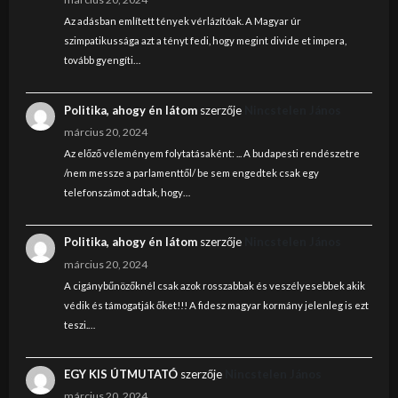
Az adásban említett tények vérlázítóak. A Magyar úr
szimpatikussága azt a tényt fedi, hogy megint divide et impera,
tovább gyengíti…
Politika, ahogy én látom
szerzője
Nincstelen János
március 20, 2024
Az előző véleményem folytatásaként: ... A budapesti rendészetre
/nem messze a parlamenttől/ be sem engedtek csak egy
telefonszámot adtak, hogy…
Politika, ahogy én látom
szerzője
Nincstelen János
március 20, 2024
A cigánybűnözőknél csak azok rosszabbak és veszélyesebbek akik
védik és támogatják őket!!! A fidesz magyar kormány jelenleg is ezt
teszi.…
EGY KIS ÚTMUTATÓ
szerzője
Nincstelen János
március 20, 2024