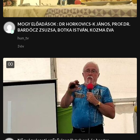
MOGY ELŐADÁSOK : DR HORKOVICS-K JÁNOS, PROF.DR.
BARDÓCZ ZSUZSA, BOTKA ISTVÁN, KOZMA ÉVA
hun_tv
3 év
0
0