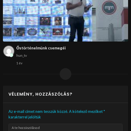
Őstörténelmünk csemegéi
hun_tv
1 év
VÉLEMÉNY, HOZZÁSZÓLÁS?
Az e-mail címet nem tesszük közzé.
A kötelező mezőket
*
karakterrel jelöltük
A te hozzászólásod