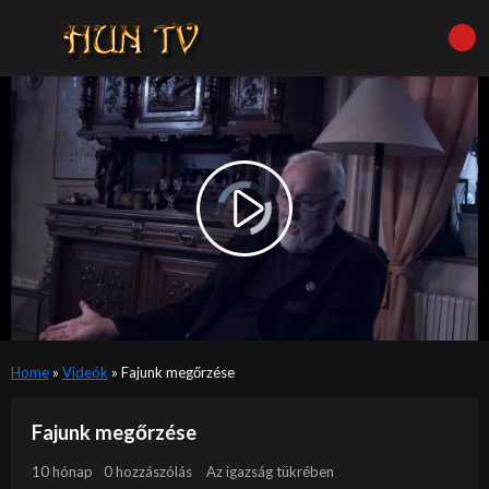
Video
Player
is
Play
loading.
Video
Home
»
Videók
»
Fajunk megőrzése
Fajunk megőrzése
10 hónap
0 hozzászólás
Az igazság tükrében