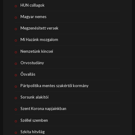
HUN csillagok
Magyar nemes
Megzenésített versek
Mi Hazánk mozgalom
Nemzetünk kincsei
Orvostudány
Ősvallás
Pártpolitika mentes szakértői kormány
Sorsunk alakítói
Szent Korona napjainkban
Széllel szemben
Szkíta hitvilág