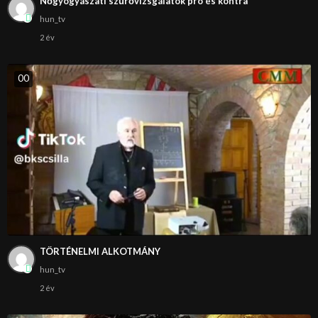
Nőgyógyászati szűrővizsgálatok pró és kontra
hun_tv
2 év
0
0
TÖRTÉNELMI ALKOTMÁNY
hun_tv
2 év