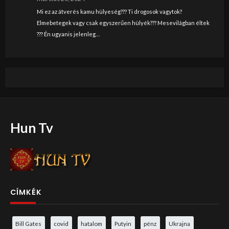
Mi ez az átverés kamu hülyeség??? Ti drogosok vagytok?
Elmebetegek vagy csak egyszerűen hülyék??? Mesevilágban éltek
??? Én ugyanis jelenleg…
Hun Tv
CÍMKÉK
Bill Gates
covid
hatalom
Putyin
pénz
Ukrajna