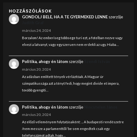
HOZZÁSZÓLÁSOK
GONDOLJ BELE, HA A TE GYERMEKED LENNE
szerzője
Judith Graf
március 24, 2024
Borzalom! Az emberiseg tobbsege turi ezt, a fotelban nezve vagy
elvezi a latvanyt, vagy egyszeruen nem erdekli az ugy. Hiaba…
Politika, ahogy én látom
szerzője
Szendi István
március 20, 2024
Az adásban említett tények vérlázítóak. A Magyar úr
szimpatikussága azt a tényt fedi, hogy megint divide et impera,
tovább gyengíti…
Politika, ahogy én látom
szerzője
Nincstelen János
március 20, 2024
Az előző véleményem folytatásaként: ... A budapesti rendészetre
/nem messze a parlamenttől/ be sem engedtek csak egy
telefonszámot adtak, hogy…