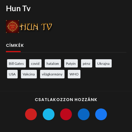
Hun Tv
CÍMKÉK
Bill Gates
covid
hatalom
Putyin
pénz
Ukrajna
USA
Vakcina
világkormány
WHO
CSATLAKOZZON HOZZÁNK