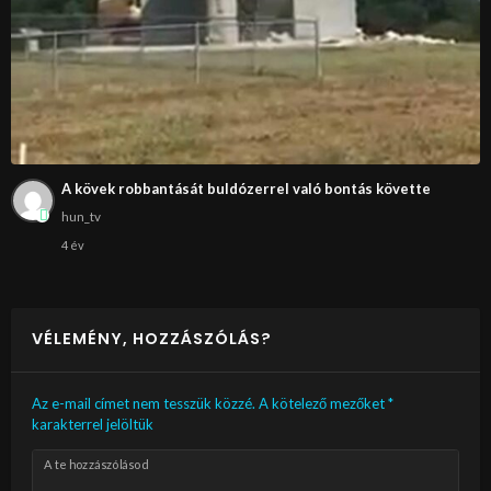
A kövek robbantását buldózerrel való bontás követte
hun_tv
4 év
VÉLEMÉNY, HOZZÁSZÓLÁS?
Az e-mail címet nem tesszük közzé.
A kötelező mezőket
*
karakterrel jelöltük
A te hozzászólásod