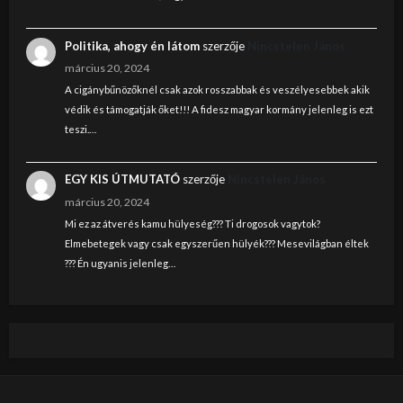
Politika, ahogy én látom
szerzője
Nincstelen János
március 20, 2024
A cigánybűnözőknél csak azok rosszabbak és veszélyesebbek akik
védik és támogatják őket!!! A fidesz magyar kormány jelenleg is ezt
teszi.…
EGY KIS ÚTMUTATÓ
szerzője
Nincstelen János
március 20, 2024
Mi ez az átverés kamu hülyeség??? Ti drogosok vagytok?
Elmebetegek vagy csak egyszerűen hülyék??? Mesevilágban éltek
??? Én ugyanis jelenleg…