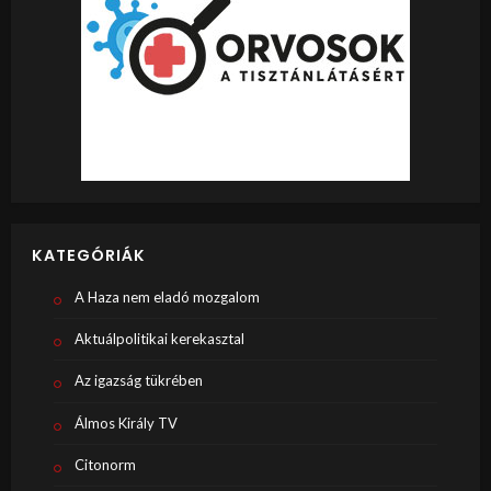
KATEGÓRIÁK
A Haza nem eladó mozgalom
Aktuálpolitikai kerekasztal
Az igazság tükrében
Álmos Király TV
Citonorm