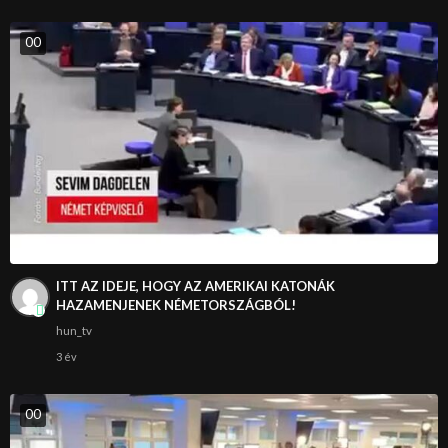
0
0
ITT AZ IDEJE, HOGY AZ AMERIKAI KATONÁK
HAZAMENJENEK NÉMETORSZÁGBÓL!
hun_tv
3 év
0
0