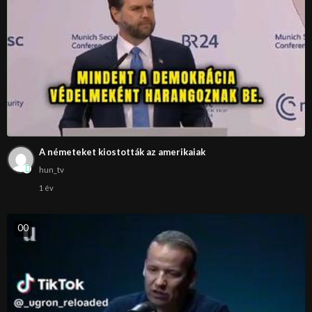
A németeket kiostották az amerikaiak
hun_tv
1 év
0
0