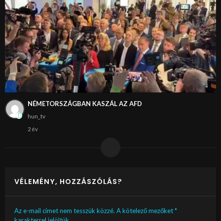
NÉMETORSZÁGBAN KASZÁL AZ AFD
hun_tv
2 év
VÉLEMÉNY, HOZZÁSZÓLÁS?
Az e-mail címet nem tesszük közzé.
A kötelező mezőket
*
karakterrel jelöltük