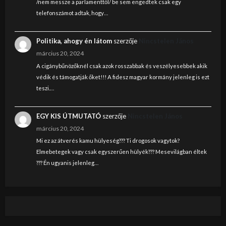
/nem messze a parlamenttől/ be sem engedtek csak egy
telefonszámot adtak, hogy…
Politika, ahogy én látom
szerzője
Nincstelen János
március 20, 2024
A cigánybűnözőknél csak azok rosszabbak és veszélyesebbek akik
védik és támogatják őket!!! A fidesz magyar kormány jelenleg is ezt
teszi.…
EGY KIS ÚTMUTATÓ
szerzője
Nincstelen János
március 20, 2024
Mi ez az átverés kamu hülyeség??? Ti drogosok vagytok?
Elmebetegek vagy csak egyszerűen hülyék??? Mesevilágban éltek
??? Én ugyanis jelenleg…