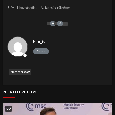
3 év
1 hozzászólás
Az igazság tükrében
0
0
hun_tv
Follow
Németország
RELATED VIDEOS
0
0