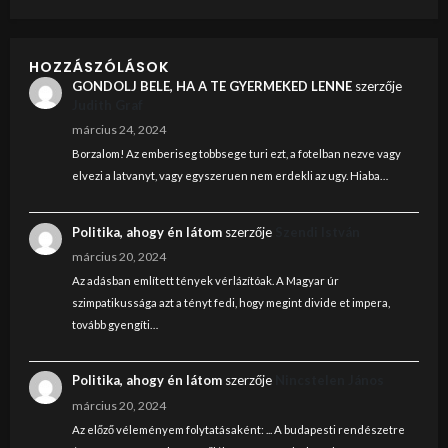
HOZZÁSZÓLÁSOK
GONDOLJ BELE, HA A TE GYERMEKED LENNE
szerzője
Judith Graf
március 24, 2024
Borzalom! Az emberiseg tobbsege turi ezt, a fotelban nezve vagy
elvezi a latvanyt, vagy egyszeruen nem erdekli az ugy. Hiaba…
Politika, ahogy én látom
szerzője
Szendi István
március 20, 2024
Az adásban említett tények vérlázítóak. A Magyar úr
szimpatikussága azt a tényt fedi, hogy megint divide et impera,
tovább gyengíti…
Politika, ahogy én látom
szerzője
Nincstelen János
március 20, 2024
Az előző véleményem folytatásaként: ... A budapesti rendészetre