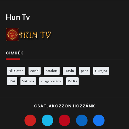
Hun Tv
CÍMKÉK
Bill Gates
covid
hatalom
Putyin
pénz
Ukrajna
USA
Vakcina
világkormány
WHO
CSATLAKOZZON HOZZÁNK