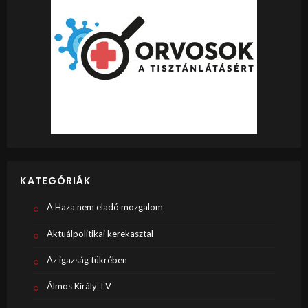
KATEGÓRIÁK
A Haza nem eladó mozgalom
Aktuálpolitikai kerekasztal
Az igazság tükrében
Álmos Király TV