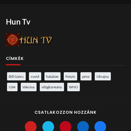
Hun Tv
CÍMKÉK
Bill Gates
covid
hatalom
Putyin
pénz
Ukrajna
USA
Vakcina
világkormány
WHO
CSATLAKOZZON HOZZÁNK