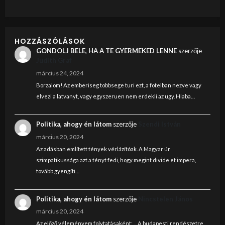
HOZZÁSZÓLÁSOK
GONDOLJ BELE, HA A TE GYERMEKED LENNE
szerzője
Judith Graf
március 24, 2024
Borzalom! Az emberiseg tobbsege turi ezt, a fotelban nezve vagy
elvezi a latvanyt, vagy egyszeruen nem erdekli az ugy. Hiaba…
Politika, ahogy én látom
szerzője
Szendi István
március 20, 2024
Az adásban említett tények vérlázítóak. A Magyar úr
szimpatikussága azt a tényt fedi, hogy megint divide et impera,
tovább gyengíti…
Politika, ahogy én látom
szerzője
Nincstelen János
március 20, 2024
Az előző véleményem folytatásaként: ... A budapesti rendészetre