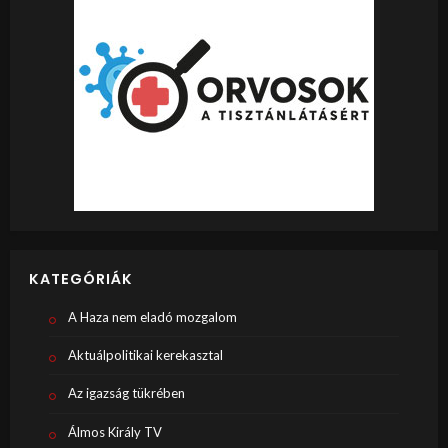
KATEGÓRIÁK
A Haza nem eladó mozgalom
Aktuálpolitikai kerekasztal
Az igazság tükrében
Álmos Király TV