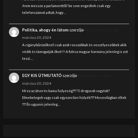
/nem messze a parlamenttől/ be sem engedtek csak egy
telefonszámot adtak, hogy…
Politika, ahogy én látom
szerzője
Nincstelen János
március 20, 2024
A cigánybűnözőknél csak azok rosszabbak és veszélyesebbek akik
védik és támogatják őket!!! A fidesz magyar kormány jelenleg is ezt
teszi.…
EGY KIS ÚTMUTATÓ
szerzője
Nincstelen János
március 20, 2024
Mi ez az átverés kamu hülyeség??? Ti drogosok vagytok?
Elmebetegek vagy csak egyszerűen hülyék??? Mesevilágban éltek
??? Én ugyanis jelenleg…