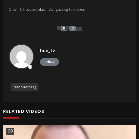
3 év
0 hozzászólás
Az igazság tükrében
0
0
hun_tv
Follow
Franciaország
RELATED VIDEOS
0
0