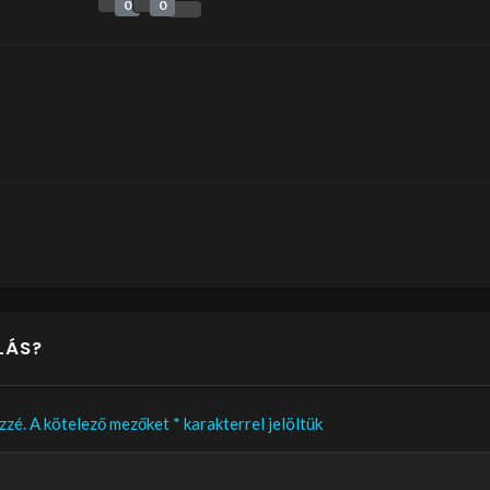
0
0
LÁS?
zzé.
A kötelező mezőket
*
karakterrel jelöltük