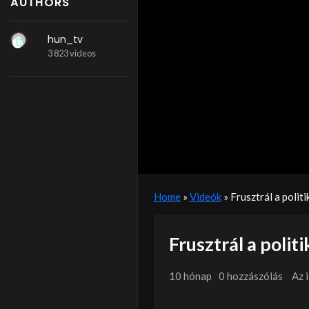
AUTHORS
hun_tv
3 823 videos
Home
»
Videók
»
Frusztrál a politi
Frusztrál a politi
10 hónap
0 hozzászólás
Az 