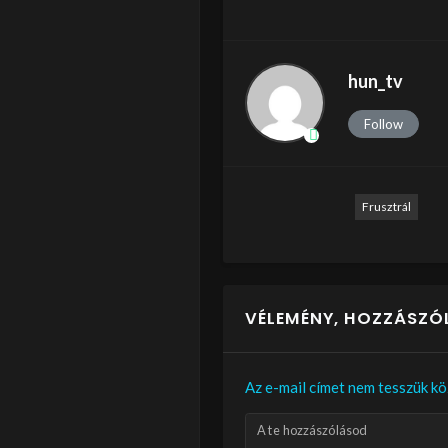
hun_tv
Follow
Frusztrál
VÉLEMÉNY, HOZZÁSZÓ
Az e-mail címet nem tesszük kö
A te hozzászólásod