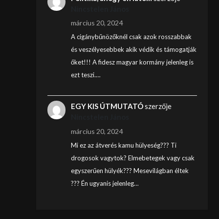
Nincstelen János
március 20, 2024
A cigánybűnözőknél csak azok rosszabbak
és veszélyesebbek akik védik és támogatják
őket!!! A fidesz magyar kormány jelenleg is
ezt teszi.…
EGY KIS ÚTMUTATÓ
szerzője
Nincstelen János
március 20, 2024
Mi ez az átverés kamu hülyeség??? Ti
drogosok vagytok? Elmebetegek vagy csak
egyszerűen hülyék??? Mesevilágban éltek
??? Én ugyanis jelenleg…