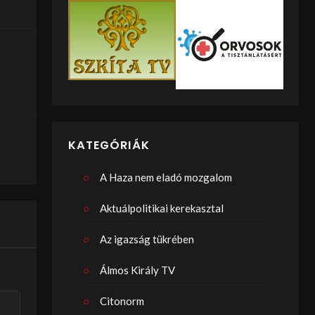
KATEGÓRIÁK
A Haza nem eladó mozgalom
Aktuálpolitikai kerekasztal
Az igazság tükrében
Álmos Király TV
Citonorm