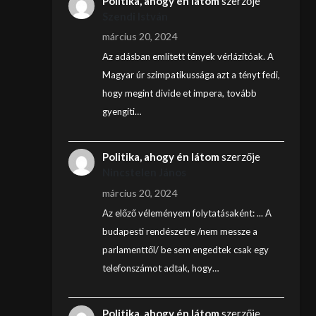
Politika, ahogy én látom
szerzője
Szendi István
március 20, 2024
Az adásban említett tények vérlázítóak. A
Magyar úr szimpatikussága azt a tényt fedi,
hogy megint divide et impera, tovább
gyengíti…
Politika, ahogy én látom
szerzője
Nincstelen János
március 20, 2024
Az előző véleményem folytatásaként: ... A
budapesti rendészetre /nem messze a
parlamenttől/ be sem engedtek csak egy
telefonszámot adtak, hogy…
Politika, ahogy én látom
szerzője