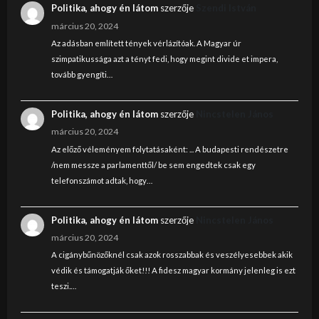
Politika, ahogy én látom
szerzője
Szendi István
március 20, 2024
Az adásban említett tények vérlázítóak. A Magyar úr
szimpatikussága azt a tényt fedi, hogy megint divide et impera,
tovább gyengíti…
Politika, ahogy én látom
szerzője
Nincstelen János
március 20, 2024
Az előző véleményem folytatásaként: ... A budapesti rendészetre
/nem messze a parlamenttől/ be sem engedtek csak egy
telefonszámot adtak, hogy…
Politika, ahogy én látom
szerzője
Nincstelen János
március 20, 2024
A cigánybűnözőknél csak azok rosszabbak és veszélyesebbek akik
védik és támogatják őket!!! A fidesz magyar kormány jelenleg is ezt
teszi.…