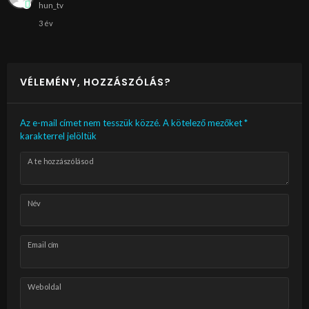
hun_tv
3 év
VÉLEMÉNY, HOZZÁSZÓLÁS?
Az e-mail címet nem tesszük közzé.
A kötelező mezőket
*
karakterrel jelöltük
A te hozzászólásod
Név
Email cím
Weboldal