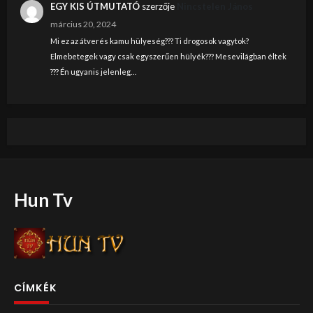
EGY KIS ÚTMUTATÓ
szerzője
Nincstelen János
március 20, 2024
Mi ez az átverés kamu hülyeség??? Ti drogosok vagytok?
Elmebetegek vagy csak egyszerűen hülyék??? Mesevilágban éltek
??? Én ugyanis jelenleg…
Hun Tv
CÍMKÉK