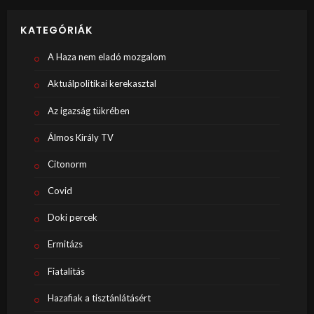
KATEGÓRIÁK
A Haza nem eladó mozgalom
Aktuálpolitikai kerekasztal
Az igazság tükrében
Álmos Király TV
Citonorm
Covid
Doki percek
Ermitázs
Fiatalítás
Hazafiak a tisztánlátásért