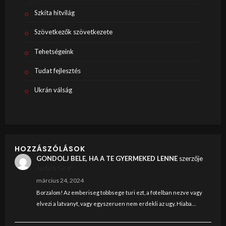
Szkíta hitvilág
Szövetkezők szövetkezete
Tehetségeink
Tudat fejlesztés
Ukrán válság
HOZZÁSZÓLÁSOK
GONDOLJ BELE, HA A TE GYERMEKED LENNE
szerzője
Judith Graf
március 24, 2024
Borzalom! Az emberiseg tobbsege turi ezt, a fotelban nezve vagy
elvezi a latvanyt, vagy egyszeruen nem erdekli az ugy. Hiaba…