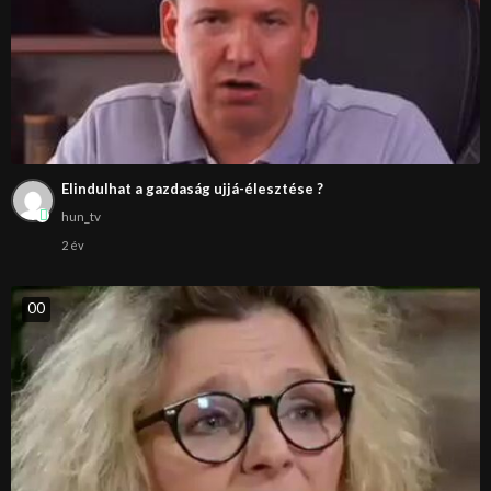
Elindulhat a gazdaság ujjá-élesztése ?
hun_tv
2 év
0
0