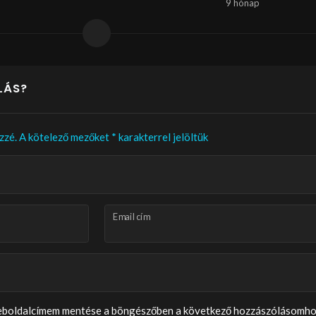
9 hónap
LÁS?
zzé.
A kötelező mezőket
*
karakterrel jelöltük
Email cím
weboldalcímem mentése a böngészőben a következő hozzászólásomho