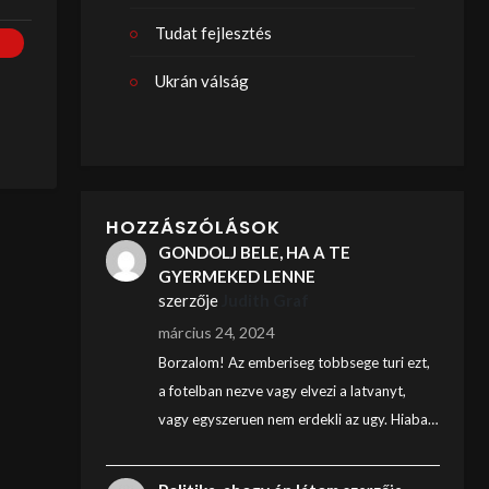
Tudat fejlesztés
Ukrán válság
HOZZÁSZÓLÁSOK
GONDOLJ BELE, HA A TE
GYERMEKED LENNE
szerzője
Judith Graf
március 24, 2024
Borzalom! Az emberiseg tobbsege turi ezt,
a fotelban nezve vagy elvezi a latvanyt,
vagy egyszeruen nem erdekli az ugy. Hiaba…