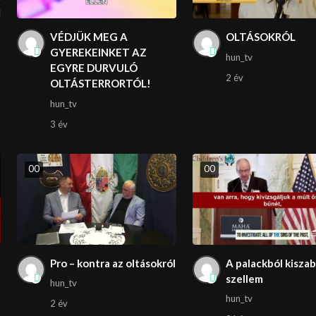
VÉDJÜK MEG A
OLTÁSOKRÓL
GYEREKEINKET AZ
hun_tv
EGYRE DURVULÓ
2 év
OLTÁSTERRORTÓL!
hun_tv
3 év
0
0
0
0
Pro – kontra az oltásokról
A palackból kiszab
szellem
hun_tv
hun_tv
2 év