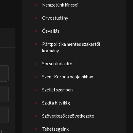
Nemzetünk kincsei
Orvostudány
Ősvallás
Pártpolitika mentes szakértői
kormány
Sorsunk alakítói
Szent Korona napjainkban
Széllel szemben
Szkíta hitvilág
Szövetkezők szövetkezete
Tehetségeink
z.