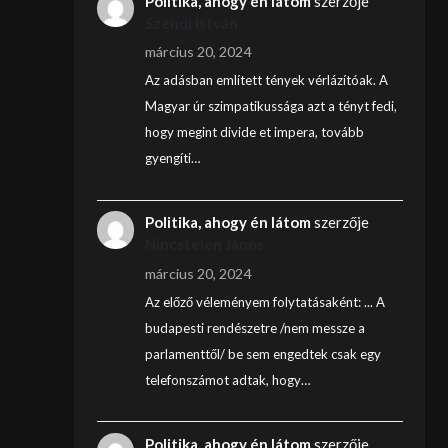
Politika, ahogy én látom
szerzője
Szendi István
március 20, 2024
Az adásban említett tények vérlázítóak. A
Magyar úr szimpatikussága azt a tényt fedi,
hogy megint divide et impera, tovább
gyengíti…
Politika, ahogy én látom
szerzője
Nincstelen János
március 20, 2024
Az előző véleményem folytatásaként: ... A
budapesti rendészetre /nem messze a
parlamenttől/ be sem engedtek csak egy
telefonszámot adtak, hogy…
Politika, ahogy én látom
szerzője