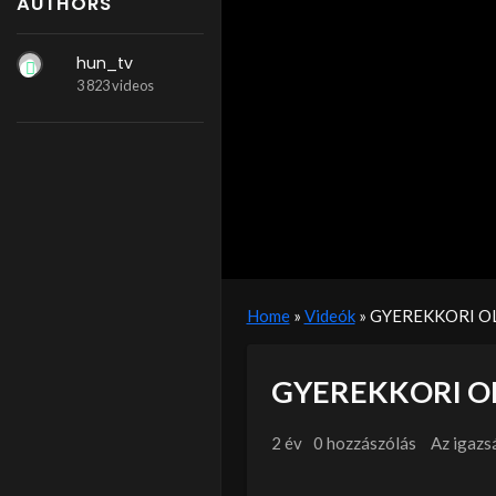
AUTHORS
hun_tv
3 823 videos
Home
»
Videók
»
GYEREKKORI OL
GYEREKKORI OL
2 év
0 hozzászólás
Az igazs