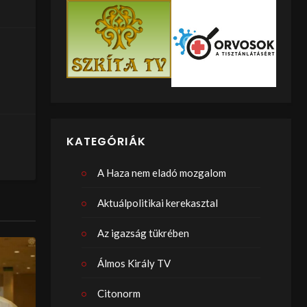
KATEGÓRIÁK
A Haza nem eladó mozgalom
Aktuálpolitikai kerekasztal
Az igazság tükrében
Álmos Király TV
Citonorm