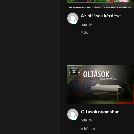
Az oltások kérdése
hun_tv
2 év
0
0
Oltások nyomában
hun_tv
6 hónap