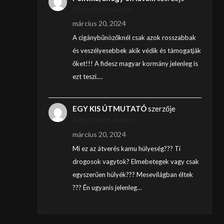
Nincstelen János
március 20, 2024
A cigánybűnözőknél csak azok rosszabbak
és veszélyesebbek akik védik és támogatják
őket!!! A fidesz magyar kormány jelenleg is
ezt teszi.…
EGY KIS ÚTMUTATÓ
szerzője
Nincstelen János
március 20, 2024
Mi ez az átverés kamu hülyeség??? Ti
drogosok vagytok? Elmebetegek vagy csak
egyszerűen hülyék??? Mesevilágban éltek
??? Én ugyanis jelenleg…