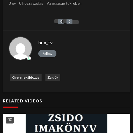
3 év
0 hozzászólás
Az igazság tükrében
0
0
hun_tv
Follow
Gyermekáldozás
Zsidók
RELATED VIDEOS
0
0