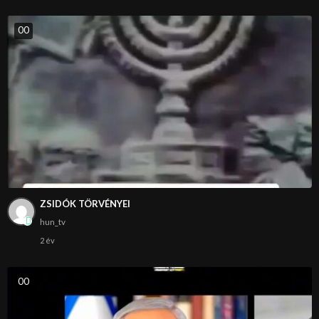
0
0
ZSIDÓK TÖRVÉNYEI
hun_tv
2 év
0
0