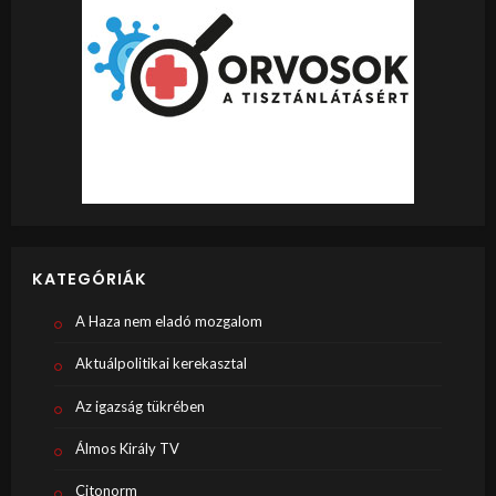
KATEGÓRIÁK
A Haza nem eladó mozgalom
Aktuálpolitikai kerekasztal
Az igazság tükrében
Álmos Király TV
Citonorm