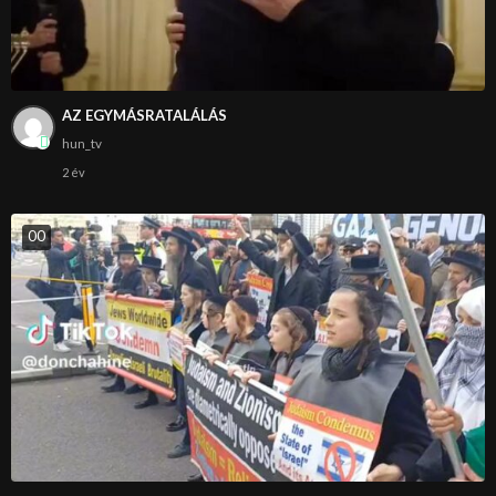
AZ EGYMÁSRATALÁLÁS
hun_tv
2 év
0
0