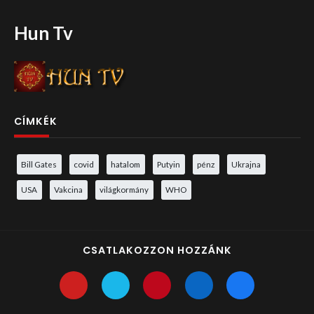
Hun Tv
CÍMKÉK
Bill Gates
covid
hatalom
Putyin
pénz
Ukrajna
USA
Vakcina
világkormány
WHO
CSATLAKOZZON HOZZÁNK