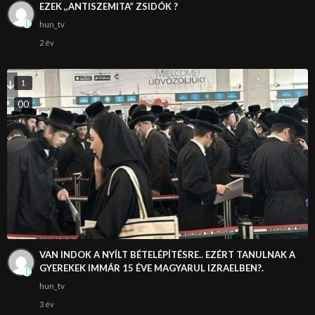
EZEK ,,ANTISZEMITA” ZSIDÓK ?
hun_tv
2 év
1
0
0
VAN INDOK A NYÍLT BÉTELÉPÍTÉSRE.. EZÉRT TANULNAK A
GYEREKEK IMMÁR 15 ÉVE MAGYARUL IZRAELBEN?.
hun_tv
3 év