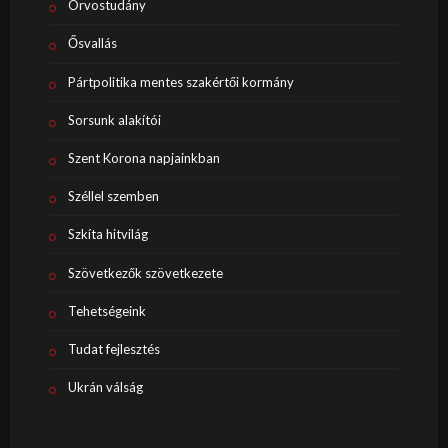
Orvostudány
Ősvallás
Pártpolitika mentes szakértői kormány
Sorsunk alakítói
Szent Korona napjainkban
Széllel szemben
Szkíta hitvilág
Szövetkezők szövetkezete
Tehetségeink
Tudat fejlesztés
Ukrán válság