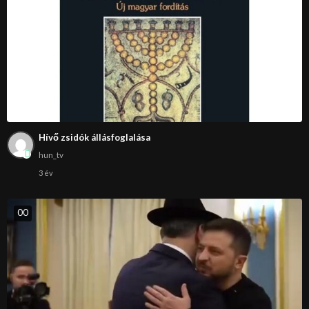
Hívő zsidók állásfoglalása
hun_tv
3 év
0
0