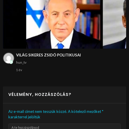
VILÁG SIKERES ZSIDÓ POLITIKUSAI
hun_tv
1 év
VÉLEMÉNY, HOZZÁSZÓLÁS?
Az e-mail címet nem tesszük közzé.
A kötelező mezőket
*
karakterrel jelöltük
A te hozzászólásod