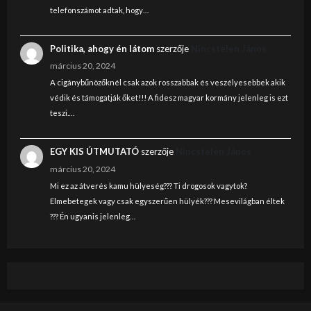
telefonszámot adtak, hogy…
Politika, ahogy én látom
szerzője
Nincstelen János
március 20, 2024
A cigánybűnözőknél csak azok rosszabbak és veszélyesebbek akik
védik és támogatják őket!!! A fidesz magyar kormány jelenleg is ezt
teszi.…
EGY KIS ÚTMUTATÓ
szerzője
Nincstelen János
március 20, 2024
Mi ez az átverés kamu hülyeség??? Ti drogosok vagytok?
Elmebetegek vagy csak egyszerűen hülyék??? Mesevilágban éltek
??? Én ugyanis jelenleg…