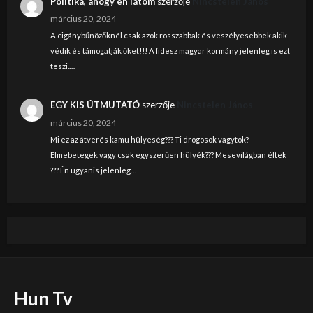
Politika, ahogy én látom
szerzője
Nincstelen János
március 20, 2024
A cigánybűnözőknél csak azok rosszabbak és veszélyesebbek akik
védik és támogatják őket!!! A fidesz magyar kormány jelenleg is ezt
teszi.…
EGY KIS ÚTMUTATÓ
szerzője
Nincstelen János
március 20, 2024
Mi ez az átverés kamu hülyeség??? Ti drogosok vagytok?
Elmebetegek vagy csak egyszerűen hülyék??? Mesevilágban éltek
??? Én ugyanis jelenleg…
Hun Tv