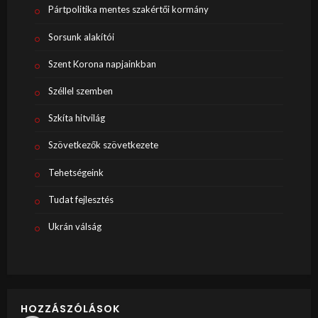
Pártpolitika mentes szakértői kormány
Sorsunk alakítói
Szent Korona napjainkban
Széllel szemben
Szkíta hitvilág
Szövetkezők szövetkezete
Tehetségeink
Tudat fejlesztés
Ukrán válság
HOZZÁSZÓLÁSOK