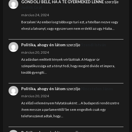
GONDOLJ BELE, HA A TE GYERMEKED LENNE
szerzője
Judith Graf
március 24, 2024
Borzalom! Az emberiseg tobbsege turi ezt, a fotelban nezve vagy
elvezi a latvanyt, vagy egyszeruen nem erdekli az ugy. Hiaba…
Politika, ahogy én látom
szerzője
Szendi István
március 20, 2024
Az adásban említett tények vérlázítóak. A Magyar úr
szimpatikussága azt a tényt fedi, hogy megint divide et impera,
tovább gyengíti…
Politika, ahogy én látom
szerzője
Nincstelen János
március 20, 2024
Az előző véleményem folytatásaként: ... A budapesti rendészetre
/nem messze a parlamenttől/ be sem engedtek csak egy
telefonszámot adtak, hogy…