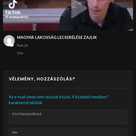
MAGYAR LAKOSSÁG LECSERÉLÉSE ZAJLIK
hun_tv
3 év
VÉLEMÉNY, HOZZÁSZÓLÁS?
Az e-mail címet nem tesszük közzé.
A kötelező mezőket
*
karakterrel jelöltük
A te hozzászólásod
Név