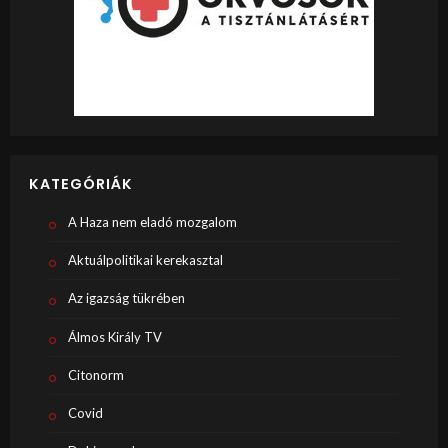
KATEGÓRIÁK
A Haza nem eladó mozgalom
Aktuálpolitikai kerekasztal
Az igazság tükrében
Álmos Király TV
Citonorm
Covid