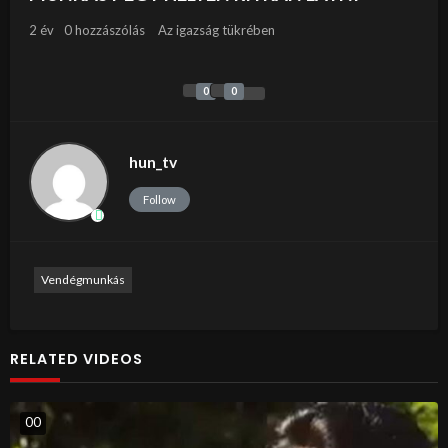
2 év
0 hozzászólás
Az igazság tükrében
0
0
hun_tv
Follow
Vendégmunkás
RELATED VIDEOS
0
0