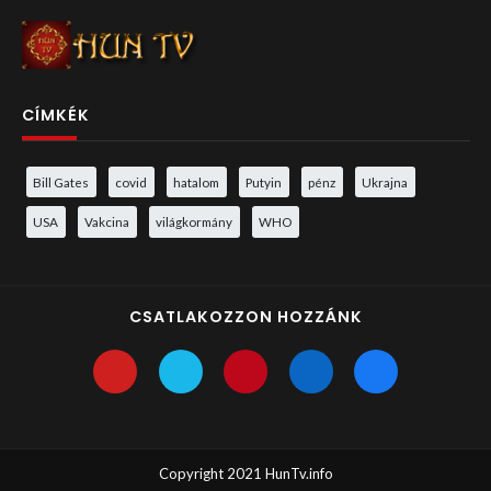
CÍMKÉK
Bill Gates
covid
hatalom
Putyin
pénz
Ukrajna
USA
Vakcina
világkormány
WHO
CSATLAKOZZON HOZZÁNK
Copyright 2021 HunTv.info