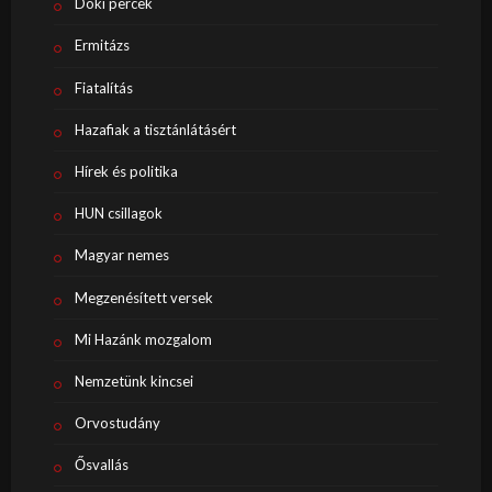
Doki percek
Ermitázs
Fiatalítás
Hazafiak a tisztánlátásért
Hírek és politika
HUN csillagok
Magyar nemes
Megzenésített versek
Mi Hazánk mozgalom
Nemzetünk kincsei
Orvostudány
Ősvallás