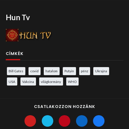
Hun Tv
CÍMKÉK
Bill Gates
covid
hatalom
Putyin
pénz
Ukrajna
USA
Vakcina
világkormány
WHO
CSATLAKOZZON HOZZÁNK