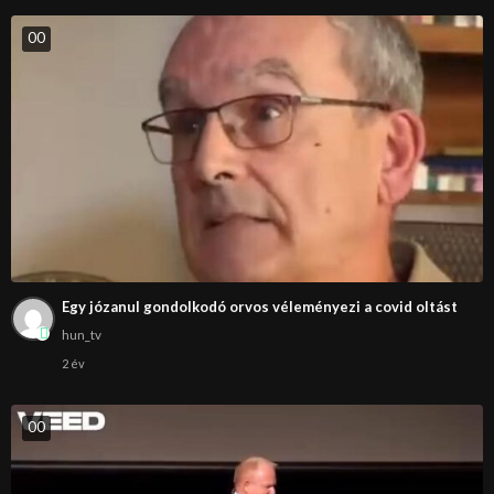
0
0
Egy józanul gondolkodó orvos véleményezi a covid oltást
hun_tv
2 év
0
0