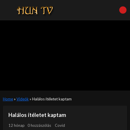
Home
»
Videók
»
Halálos ítéletet kaptam
Halálos ítéletet kaptam
12 hónap
0 hozzászólás
Covid