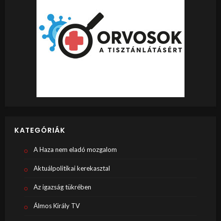
KATEGÓRIÁK
A Haza nem eladó mozgalom
Aktuálpolitikai kerekasztal
Az igazság tükrében
Álmos Király TV