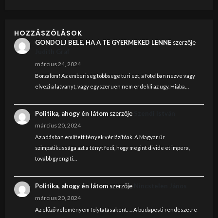
HOZZÁSZÓLÁSOK
GONDOLJ BELE, HA A TE GYERMEKED LENNE
szerzője
Judith Graf
március 24, 2024
Borzalom! Az emberiseg tobbsege turi ezt, a fotelban nezve vagy
elvezi a latvanyt, vagy egyszeruen nem erdekli az ugy. Hiaba…
Politika, ahogy én látom
szerzője
Szendi István
március 20, 2024
Az adásban említett tények vérlázítóak. A Magyar úr
szimpatikussága azt a tényt fedi, hogy megint divide et impera,
tovább gyengíti…
Politika, ahogy én látom
szerzője
Nincstelen János
március 20, 2024
Az előző véleményem folytatásaként: ... A budapesti rendészetre