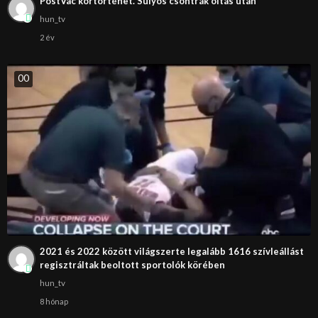
PostVac kórtörténet. Súlyos csontrák oltás után
hun_tv
2 év
0
0
2021 és 2022 között világszerte legalább 1616 szívleállást
regisztráltak beoltott sportolók körében
hun_tv
8 hónap