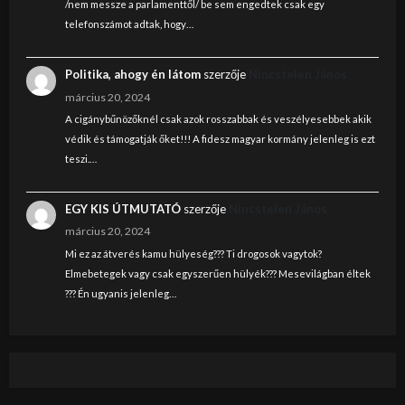
/nem messze a parlamenttől/ be sem engedtek csak egy
telefonszámot adtak, hogy…
Politika, ahogy én látom
szerzője
Nincstelen János
március 20, 2024
A cigánybűnözőknél csak azok rosszabbak és veszélyesebbek akik
védik és támogatják őket!!! A fidesz magyar kormány jelenleg is ezt
teszi.…
EGY KIS ÚTMUTATÓ
szerzője
Nincstelen János
március 20, 2024
Mi ez az átverés kamu hülyeség??? Ti drogosok vagytok?
Elmebetegek vagy csak egyszerűen hülyék??? Mesevilágban éltek
??? Én ugyanis jelenleg…