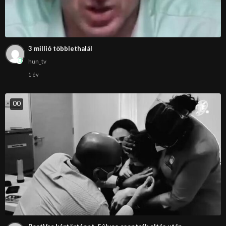
3 millió többlethalál
hun_tv
1 év
0
0