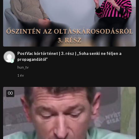
PostVac kórtörténet | 3. rész | „Soha senki ne féljen a
propagandától”
hun_tv
1 év
0
0