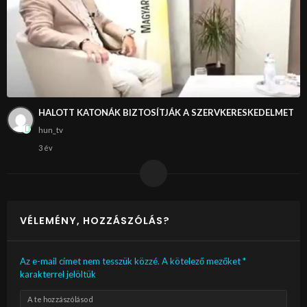
HALOTT KATONÁK BIZTOSÍTJÁK A SZERVKERESKEDELMET
hun_tv
3 év
VÉLEMÉNY, HOZZÁSZÓLÁS?
Az e-mail címet nem tesszük közzé.
A kötelező mezőket
*
karakterrel jelöltük
A te hozzászólásod