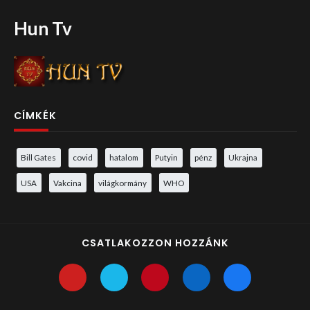
Hun Tv
CÍMKÉK
Bill Gates
covid
hatalom
Putyin
pénz
Ukrajna
USA
Vakcina
világkormány
WHO
CSATLAKOZZON HOZZÁNK