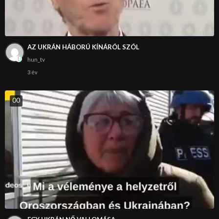
AZ UKRÁN HÁBORÚ KÍNÁRÓL SZÓL
hun_tv
3 év
0
0