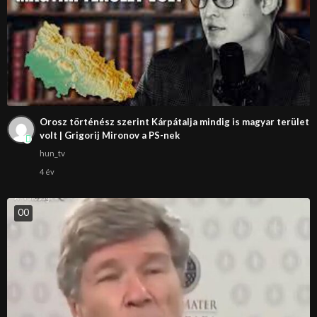
Orosz történész szerint Kárpátalja mindig is magyar terület
volt | Grigorij Mironov a PS-nek
hun_tv
4 év
0
0