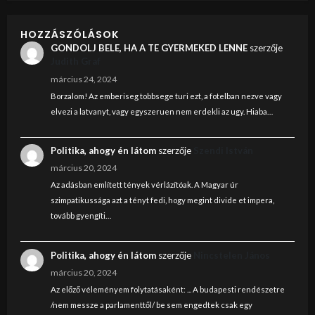
HOZZÁSZÓLÁSOK
GONDOLJ BELE, HA A TE GYERMEKED LENNE
szerzője
Judith Graf
március 24, 2024
Borzalom! Az emberiseg tobbsege turi ezt, a fotelban nezve vagy
elvezi a latvanyt, vagy egyszeruen nem erdekli az ugy. Hiaba…
Politika, ahogy én látom
szerzője
Szendi István
március 20, 2024
Az adásban említett tények vérlázítóak. A Magyar úr
szimpatikussága azt a tényt fedi, hogy megint divide et impera,
tovább gyengíti…
Politika, ahogy én látom
szerzője
Nincstelen János
március 20, 2024
Az előző véleményem folytatásaként: ... A budapesti rendészetre
/nem messze a parlamenttől/ be sem engedtek csak egy