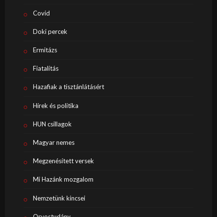
Covid
Doki percek
Ermitázs
Fiatalítás
Hazafiak a tisztánlátásért
Hírek és politika
HUN csillagok
Magyar nemes
Megzenésített versek
Mi Hazánk mozgalom
Nemzetünk kincsei
Orvostudány