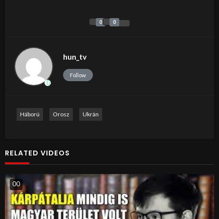
0
0
hun_tv
Follow
Háború
Orosz
Ukrán
RELATED VIDEOS
0
0