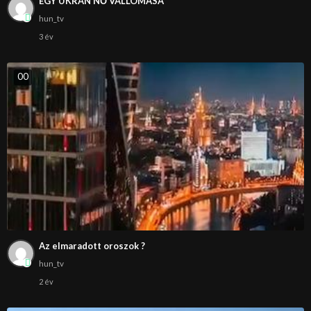
EGY UKRÁN NŐ VALLOMÁSA
hun_tv
3 év
0
0
Az elmaradott oroszok ?
hun_tv
2 év