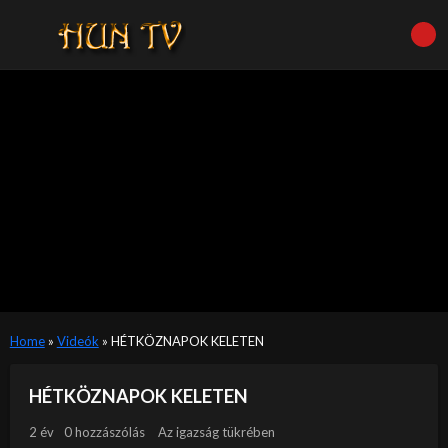
Home
»
Videók
»
HÉTKÖZNAPOK KELETEN
HÉTKÖZNAPOK KELETEN
2 év
0 hozzászólás
Az igazság tükrében