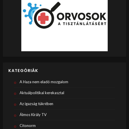
KATEGÓRIÁK
A Haza nem eladó mozgalom
Aktuálpolitikai kerekasztal
Az igazság tükrében
Álmos Király TV
Citonorm