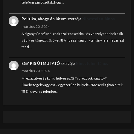
telefonszámot adtak, hogy…
Politika, ahogy én látom
szerzője
Nincstelen János
március 20, 2024
A cigánybűnözőknél csak azok rosszabbak és veszélyesebbek akik
védik és támogatják őket!!! A fidesz magyar kormány jelenleg is ezt
teszi.…
EGY KIS ÚTMUTATÓ
szerzője
Nincstelen János
március 20, 2024
Mi ez az átverés kamu hülyeség??? Ti drogosok vagytok?
Elmebetegek vagy csak egyszerűen hülyék??? Mesevilágban éltek
??? Én ugyanis jelenleg…