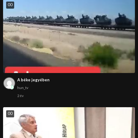
0
0
A béke jegyében
hun_tv
2 év
0
0