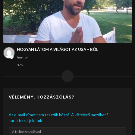
HOGYAN LÁTOM A VILÁGOT AZ USA – BÓL
hun_tv
3 év
VÉLEMÉNY, HOZZÁSZÓLÁS?
Az e-mail címet nem tesszük közzé.
A kötelező mezőket
*
karakterrel jelöltük
A te hozzászólásod