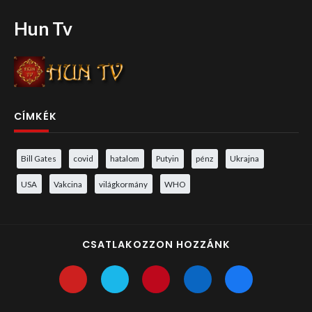
Hun Tv
CÍMKÉK
Bill Gates
covid
hatalom
Putyin
pénz
Ukrajna
USA
Vakcina
világkormány
WHO
CSATLAKOZZON HOZZÁNK