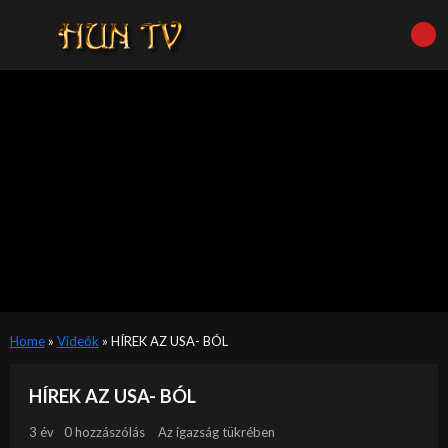
Home
»
Videók
»
HÍREK AZ USA- BÓL
HÍREK AZ USA- BÓL
3 év
0 hozzászólás
Az igazság tükrében