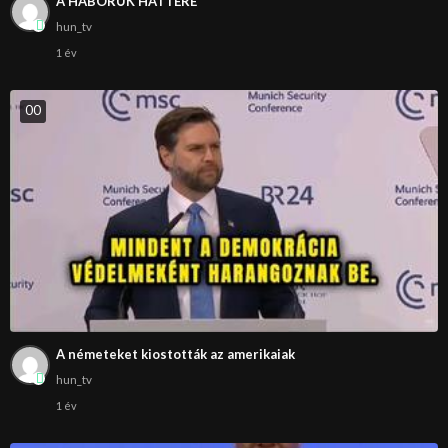
A HÁBORÚK HÁTTERE
hun_tv
1 év
0
0
A németeket kiostották az amerikaiak
hun_tv
1 év