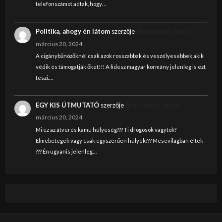
telefonszámot adtak, hogy…
Politika, ahogy én látom
szerzője
Nincstelen János
március 20, 2024
A cigánybűnözőknél csak azok rosszabbak és veszélyesebbek akik
védik és támogatják őket!!! A fidesz magyar kormány jelenleg is ezt
teszi.…
EGY KIS ÚTMUTATÓ
szerzője
Nincstelen János
március 20, 2024
Mi ez az átverés kamu hülyeség??? Ti drogosok vagytok?
Elmebetegek vagy csak egyszerűen hülyék??? Mesevilágban éltek
??? Én ugyanis jelenleg…