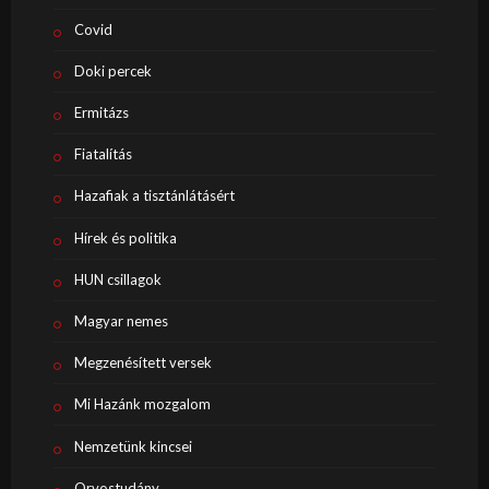
Covid
Doki percek
Ermitázs
Fiatalítás
Hazafiak a tisztánlátásért
Hírek és politika
HUN csillagok
Magyar nemes
Megzenésített versek
Mi Hazánk mozgalom
Nemzetünk kincsei
Orvostudány