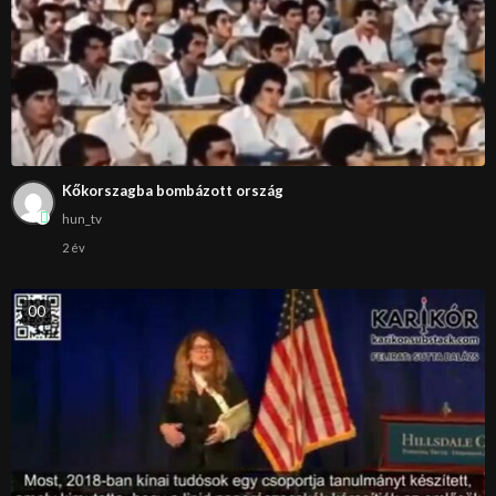
Kőkorszagba bombázott ország
hun_tv
2 év
0
0