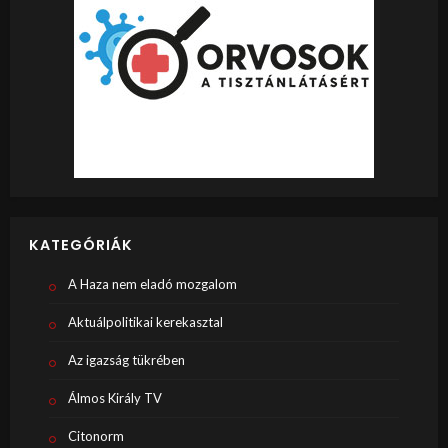
KATEGÓRIÁK
A Haza nem eladó mozgalom
Aktuálpolitikai kerekasztal
Az igazság tükrében
Álmos Király TV
Citonorm