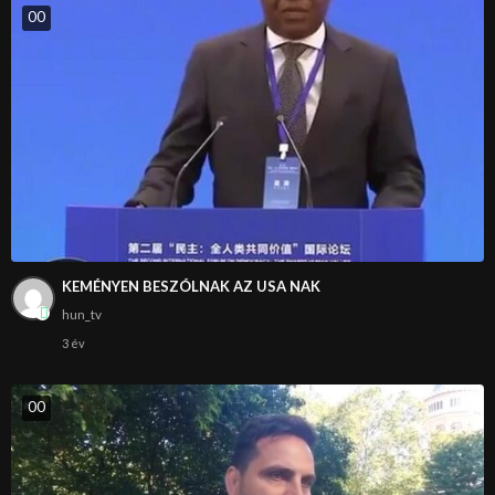
0
0
KEMÉNYEN BESZÓLNAK AZ USA NAK
hun_tv
3 év
0
0