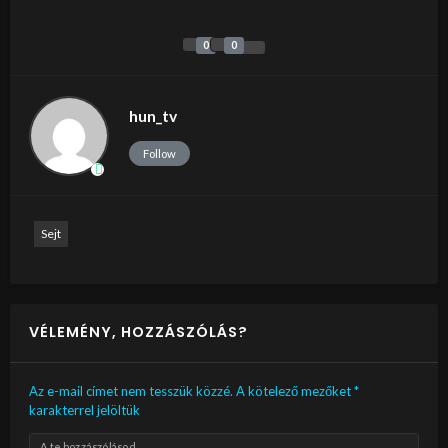
0
0
hun_tv
Follow
Sejt
VÉLEMÉNY, HOZZÁSZÓLÁS?
Az e-mail címet nem tesszük közzé.
A kötelező mezőket
*
karakterrel jelöltük
A te hozzászólásod