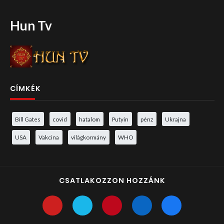
Hun Tv
CÍMKÉK
Bill Gates
covid
hatalom
Putyin
pénz
Ukrajna
USA
Vakcina
világkormány
WHO
CSATLAKOZZON HOZZÁNK