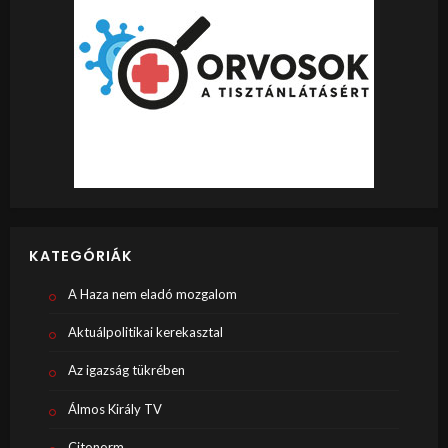
KATEGÓRIÁK
A Haza nem eladó mozgalom
Aktuálpolitikai kerekasztal
Az igazság tükrében
Álmos Király TV
Citonorm