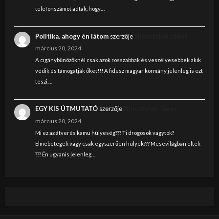
telefonszámot adtak, hogy…
Politika, ahogy én látom
szerzője
Nincstelen János
március 20, 2024
A cigánybűnözőknél csak azok rosszabbak és veszélyesebbek akik
védik és támogatják őket!!! A fidesz magyar kormány jelenleg is ezt
teszi.…
EGY KIS ÚTMUTATÓ
szerzője
Nincstelen János
március 20, 2024
Mi ez az átverés kamu hülyeség??? Ti drogosok vagytok?
Elmebetegek vagy csak egyszerűen hülyék??? Mesevilágban éltek
??? Én ugyanis jelenleg…