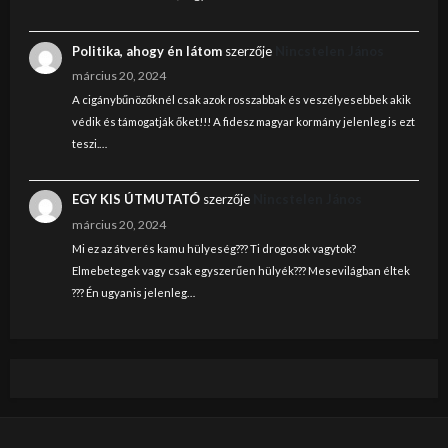
Politika, ahogy én látom
szerzője
Nincstelen János
március 20, 2024
A cigánybűnözőknél csak azok rosszabbak és veszélyesebbek akik
védik és támogatják őket!!! A fidesz magyar kormány jelenleg is ezt
teszi.…
EGY KIS ÚTMUTATÓ
szerzője
Nincstelen János
március 20, 2024
Mi ez az átverés kamu hülyeség??? Ti drogosok vagytok?
Elmebetegek vagy csak egyszerűen hülyék??? Mesevilágban éltek
??? Én ugyanis jelenleg…