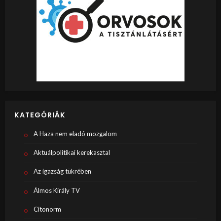
KATEGÓRIÁK
A Haza nem eladó mozgalom
Aktuálpolitikai kerekasztal
Az igazság tükrében
Álmos Király TV
Citonorm