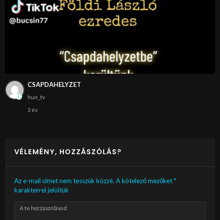
CSAPDAHELYZET
hun_tv
2 év
VÉLEMÉNY, HOZZÁSZÓLÁS?
Az e-mail címet nem tesszük közzé.
A kötelező mezőket
*
karakterrel jelöltük
A te hozzászólásod