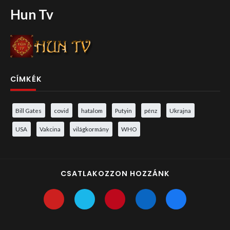
Hun Tv
CÍMKÉK
Bill Gates
covid
hatalom
Putyin
pénz
Ukrajna
USA
Vakcina
világkormány
WHO
CSATLAKOZZON HOZZÁNK