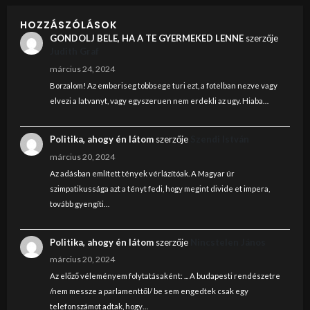
HOZZÁSZÓLÁSOK
GONDOLJ BELE, HA A TE GYERMEKED LENNE
szerzője
Judith Graf
március 24, 2024
Borzalom! Az emberiseg tobbsege turi ezt, a fotelban nezve vagy
elvezi a latvanyt, vagy egyszeruen nem erdekli az ugy. Hiaba…
Politika, ahogy én látom
szerzője
Szendi István
március 20, 2024
Az adásban említett tények vérlázítóak. A Magyar úr
szimpatikussága azt a tényt fedi, hogy megint divide et impera,
tovább gyengíti…
Politika, ahogy én látom
szerzője
Nincstelen János
március 20, 2024
Az előző véleményem folytatásaként: ... A budapesti rendészetre
/nem messze a parlamenttől/ be sem engedtek csak egy
telefonszámot adtak, hogy…