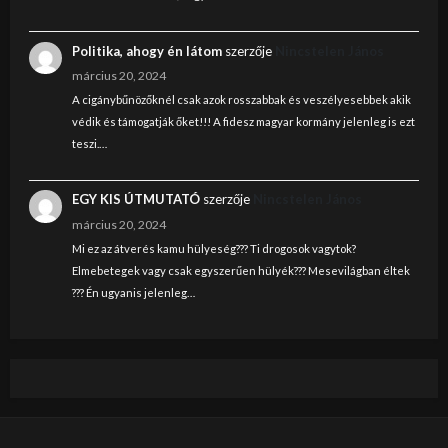
Politika, ahogy én látom
szerzője
Nincstelen János
március 20, 2024
A cigánybűnözőknél csak azok rosszabbak és veszélyesebbek akik
védik és támogatják őket!!! A fidesz magyar kormány jelenleg is ezt
teszi.…
EGY KIS ÚTMUTATÓ
szerzője
Nincstelen János
március 20, 2024
Mi ez az átverés kamu hülyeség??? Ti drogosok vagytok?
Elmebetegek vagy csak egyszerűen hülyék??? Mesevilágban éltek
??? Én ugyanis jelenleg…