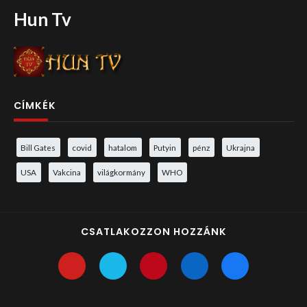
Hun Tv
CÍMKÉK
Bill Gates
covid
hatalom
Putyin
pénz
Ukrajna
USA
Vakcina
világkormány
WHO
CSATLAKOZZON HOZZÁNK