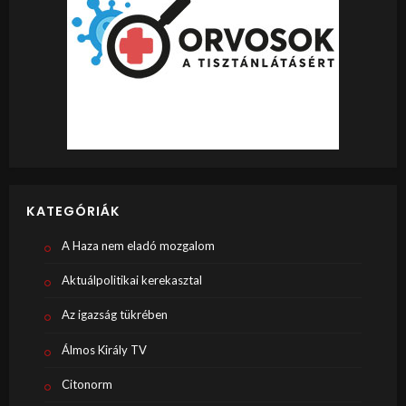
KATEGÓRIÁK
A Haza nem eladó mozgalom
Aktuálpolitikai kerekasztal
Az igazság tükrében
Álmos Király TV
Citonorm