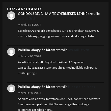
HOZZÁSZÓLÁSOK
GONDOLJ BELE, HA A TE GYERMEKED LENNE
szerzője
Judith Graf
március 24, 2024
Borzalom! Az emberiseg tobbsege turi ezt, a fotelban nezve vagy
elvezi a latvanyt, vagy egyszeruen nem erdekli az ugy. Hiaba…
Politika, ahogy én látom
szerzője
Szendi István
március 20, 2024
Az adásban említett tények vérlázítóak. A Magyar úr
szimpatikussága azt a tényt fedi, hogy megint divide et impera,
tovább gyengíti…
Politika, ahogy én látom
szerzője
Nincstelen János
március 20, 2024
Az előző véleményem folytatásaként: ... A budapesti rendészetre
/nem messze a parlamenttől/ be sem engedtek csak egy
telefonszámot adtak, hogy…