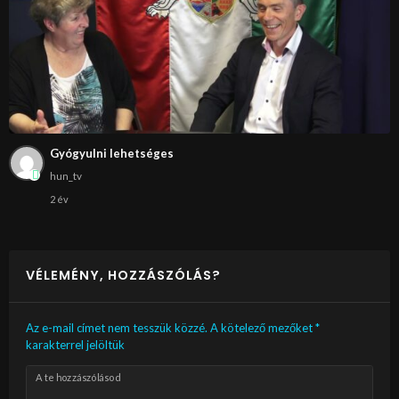
Gyógyulni lehetséges
hun_tv
2 év
VÉLEMÉNY, HOZZÁSZÓLÁS?
Az e-mail címet nem tesszük közzé.
A kötelező mezőket
*
karakterrel jelöltük
A te hozzászólásod