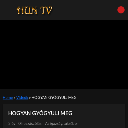
Home
»
Videók
»
HOGYAN GYÓGYULJ MEG
HOGYAN GYÓGYULJ MEG
3 év
0 hozzászólás
Az igazság tükrében