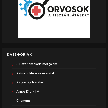
KATEGÓRIÁK
A Haza nem eladó mozgalom
Aktuálpolitikai kerekasztal
Az igazság tükrében
Álmos Király TV
Citonorm