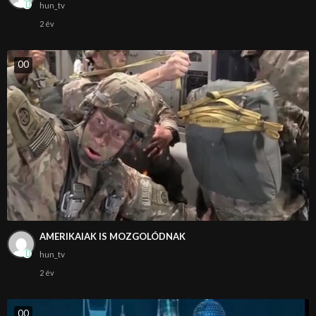
hun_tv
2 év
0
0
AMERIKAIAK IS MOZGOLÓDNAK
hun_tv
2 év
0
0