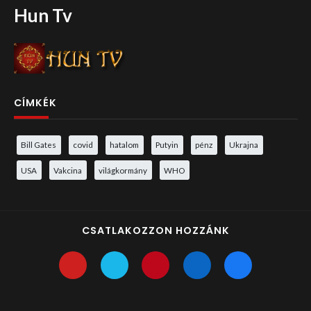
Hun Tv
CÍMKÉK
Bill Gates
covid
hatalom
Putyin
pénz
Ukrajna
USA
Vakcina
világkormány
WHO
CSATLAKOZZON HOZZÁNK