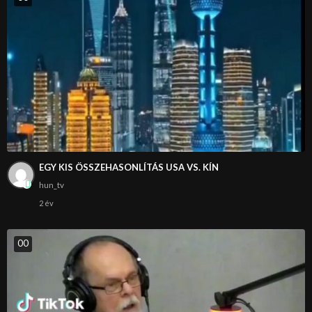
EGY KIS ÖSSZEHASONLÍTÁS USA VS. KÍN
hun_tv
2 év
0
0