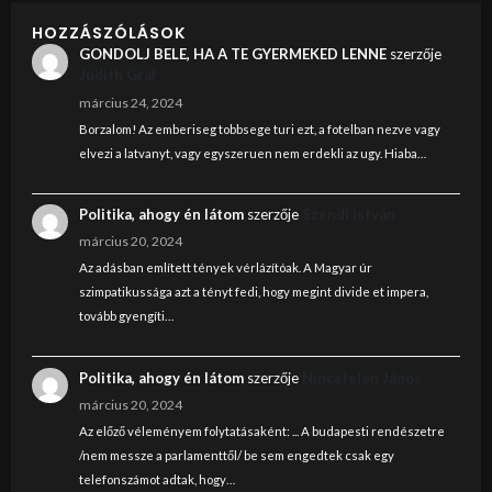
HOZZÁSZÓLÁSOK
GONDOLJ BELE, HA A TE GYERMEKED LENNE
szerzője
Judith Graf
március 24, 2024
Borzalom! Az emberiseg tobbsege turi ezt, a fotelban nezve vagy
elvezi a latvanyt, vagy egyszeruen nem erdekli az ugy. Hiaba…
Politika, ahogy én látom
szerzője
Szendi István
március 20, 2024
Az adásban említett tények vérlázítóak. A Magyar úr
szimpatikussága azt a tényt fedi, hogy megint divide et impera,
tovább gyengíti…
Politika, ahogy én látom
szerzője
Nincstelen János
március 20, 2024
Az előző véleményem folytatásaként: ... A budapesti rendészetre
/nem messze a parlamenttől/ be sem engedtek csak egy
telefonszámot adtak, hogy…