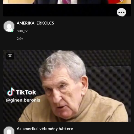
AMERIKAI ERKÖLCS
hun_tv
2 év
0
0
Az amerikai vélemény háttere