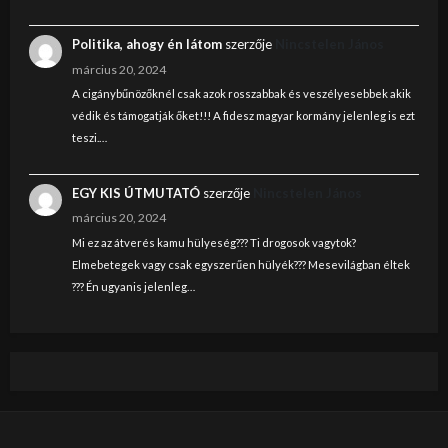
Politika, ahogy én látom
szerzője
Nincstelen János
március 20, 2024
A cigánybűnözőknél csak azok rosszabbak és veszélyesebbek akik
védik és támogatják őket!!! A fidesz magyar kormány jelenleg is ezt
teszi.…
EGY KIS ÚTMUTATÓ
szerzője
Nincstelen János
március 20, 2024
Mi ez az átverés kamu hülyeség??? Ti drogosok vagytok?
Elmebetegek vagy csak egyszerűen hülyék??? Mesevilágban éltek
??? Én ugyanis jelenleg…