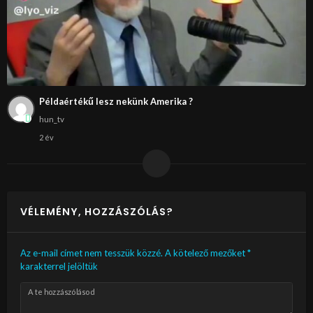
Példaértékű lesz nekünk Amerika ?
hun_tv
2 év
VÉLEMÉNY, HOZZÁSZÓLÁS?
Az e-mail címet nem tesszük közzé.
A kötelező mezőket
*
karakterrel jelöltük
A te hozzászólásod