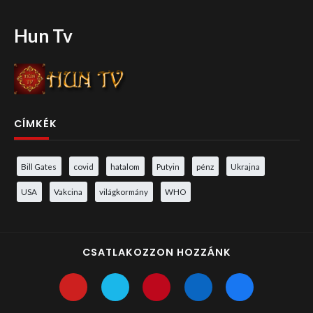
Hun Tv
CÍMKÉK
Bill Gates
covid
hatalom
Putyin
pénz
Ukrajna
USA
Vakcina
világkormány
WHO
CSATLAKOZZON HOZZÁNK