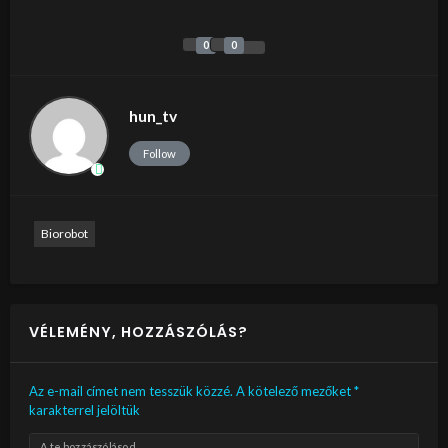
0
0
hun_tv
Follow
Biorobot
VÉLEMÉNY, HOZZÁSZÓLÁS?
Az e-mail címet nem tesszük közzé.
A kötelező mezőket
*
karakterrel jelöltük
A te hozzászólásod