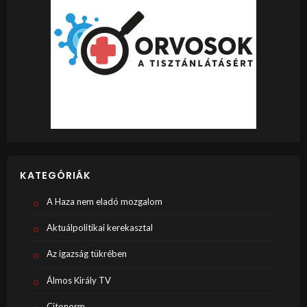
KATEGÓRIÁK
A Haza nem eladó mozgalom
Aktuálpolitikai kerekasztal
Az igazság tükrében
Álmos Király TV
Citonorm