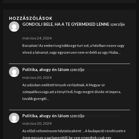
HOZZÁSZÓLÁSOK
GONDOLJ BELE, HA A TE GYERMEKED LENNE
szerzője
Judith Graf
március 24, 2024
Borzalom! Az emberiseg tobbsege turi ezt, a fotelban nezve vagy
elvezi a latvanyt, vagy egyszeruen nem erdekli az ugy. Hiaba…
Politika, ahogy én látom
szerzője
Szendi István
március 20, 2024
Az adásban említett tények vérlázítóak. A Magyar úr
szimpatikussága azt a tényt fedi, hogy megint divide et impera,
tovább gyengíti…
Politika, ahogy én látom
szerzője
Nincstelen János
március 20, 2024
Az előző véleményem folytatásaként: ... A budapesti rendészetre
/nem messze a parlamenttől/ be sem engedtek csak egy