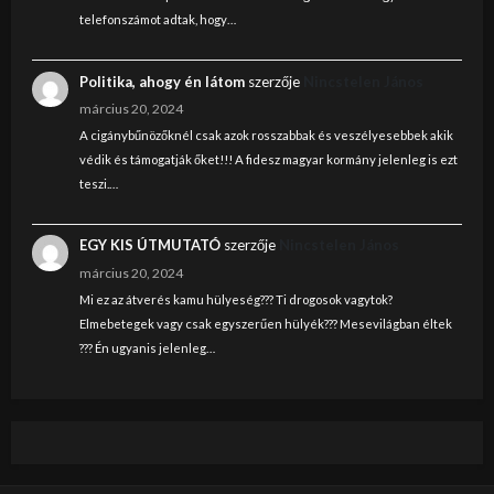
telefonszámot adtak, hogy…
Politika, ahogy én látom
szerzője
Nincstelen János
március 20, 2024
A cigánybűnözőknél csak azok rosszabbak és veszélyesebbek akik
védik és támogatják őket!!! A fidesz magyar kormány jelenleg is ezt
teszi.…
EGY KIS ÚTMUTATÓ
szerzője
Nincstelen János
március 20, 2024
Mi ez az átverés kamu hülyeség??? Ti drogosok vagytok?
Elmebetegek vagy csak egyszerűen hülyék??? Mesevilágban éltek
??? Én ugyanis jelenleg…