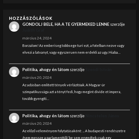
HOZZÁSZÓLÁSOK
GONDOLJ BELE, HA A TE GYERMEKED LENNE
szerzője
Judith Graf
március 24, 2024
Borzalom! Az emberiseg tobbsege turi ezt, a fotelban nezve vagy
elvezi a latvanyt, vagy egyszeruen nem erdekli az ugy. Hiaba…
Politika, ahogy én látom
szerzője
Szendi István
március 20, 2024
Az adásban említett tények vérlázítóak. A Magyar úr
szimpatikussága azt a tényt fedi, hogy megint divide et impera,
tovább gyengíti…
Politika, ahogy én látom
szerzője
Nincstelen János
március 20, 2024
Az előző véleményem folytatásaként: ... A budapesti rendészetre
/nem messze a parlamenttől/ be sem engedtek csak egy