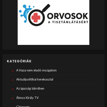
KATEGÓRIÁK
A Haza nem eladó mozgalom
Aktuálpolitikai kerekasztal
Az igazság tükrében
Álmos Király TV
Citonorm