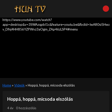
https://www.youtube.com/watch?
app=desktop&v=3SWAzqpbI1c&feature=youtu.be&fbclid=IwAR0si5Hwa
v_Dfnj4HH856YZPWvz3aOgm_ZAp46zLSP4#menu
Home
»
Videók
»
Hoppá, hoppá, micsoda elszólás
Hoppá, hoppá, micsoda elszólás
4 év
0 hozzászólás