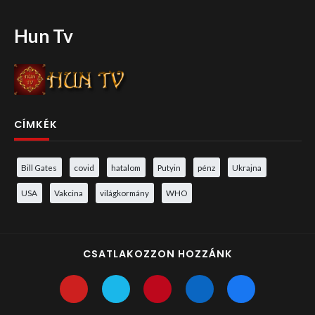
Hun Tv
CÍMKÉK
Bill Gates
covid
hatalom
Putyin
pénz
Ukrajna
USA
Vakcina
világkormány
WHO
CSATLAKOZZON HOZZÁNK