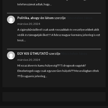
telefonszámot adtak, hogy…
Politika, ahogy én látom
szerzője
Nincstelen János
március 20, 2024
A cigánybűnözőknél csak azok rosszabbak és veszélyesebbek akik
védik és támogatják őket!!! A fidesz magyar kormány jelenleg is ezt
teszi.…
EGY KIS ÚTMUTATÓ
szerzője
Nincstelen János
március 20, 2024
Mi ez az átverés kamu hülyeség??? Ti drogosok vagytok?
Elmebetegek vagy csak egyszerűen hülyék??? Mesevilágban éltek
??? Én ugyanis jelenleg…