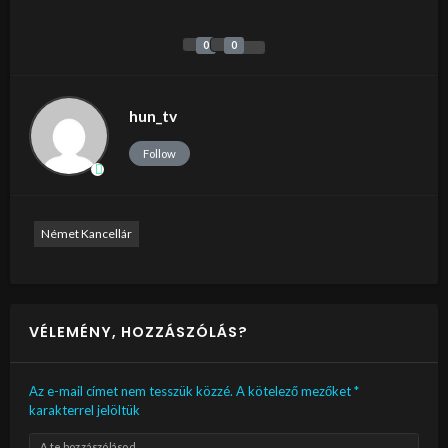
0
0
hun_tv
Follow
Német Kancellár
VÉLEMÉNY, HOZZÁSZÓLÁS?
Az e-mail címet nem tesszük közzé.
A kötelező mezőket
*
karakterrel jelöltük
A te hozzászólásod