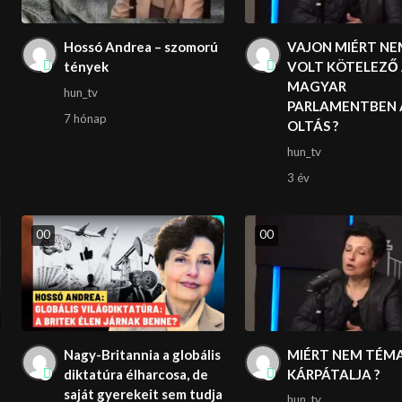
Hossó Andrea – szomorú
VAJON MIÉRT N
tények
VOLT KÖTELEZŐ
MAGYAR
hun_tv
PARLAMENTBEN 
7 hónap
OLTÁS ?
hun_tv
3 év
0
0
0
0
Nagy-Britannia a globális
MIÉRT NEM TÉM
diktatúra élharcosa, de
KÁRPÁTALJA ?
saját gyerekeit sem tudja
hun_tv