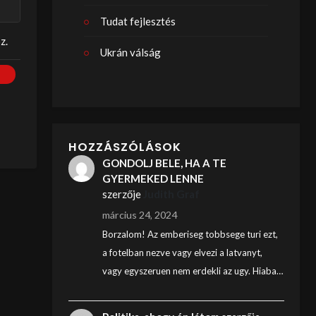
Tudat fejlesztés
z.
Ukrán válság
HOZZÁSZÓLÁSOK
GONDOLJ BELE, HA A TE
GYERMEKED LENNE
szerzője
Judith Graf
március 24, 2024
Borzalom! Az emberiseg tobbsege turi ezt,
a fotelban nezve vagy elvezi a latvanyt,
vagy egyszeruen nem erdekli az ugy. Hiaba…