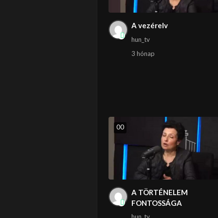
A vezérelv
hun_tv
3 hónap
0
0
A TÖRTÉNELEM
FONTOSSÁGA
hun_tv