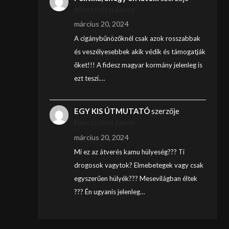
Nincstelen János
március 20, 2024
A cigánybűnözőknél csak azok rosszabbak
és veszélyesebbek akik védik és támogatják
őket!!! A fidesz magyar kormány jelenleg is
ezt teszi.…
EGY KIS ÚTMUTATÓ
szerzője
Nincstelen János
március 20, 2024
Mi ez az átverés kamu hülyeség??? Ti
drogosok vagytok? Elmebetegek vagy csak
egyszerűen hülyék??? Mesevilágban éltek
??? Én ugyanis jelenleg…