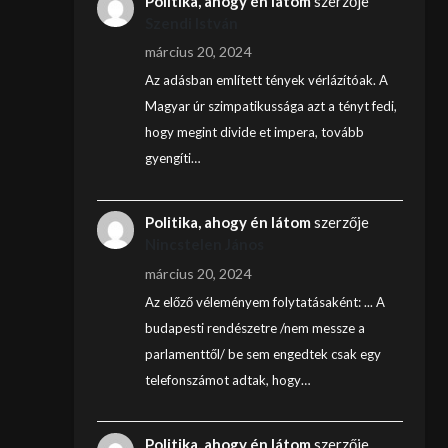
Politika, ahogy én látom
szerzője
Szendi István
március 20, 2024
Az adásban említett tények vérlázítóak. A
Magyar úr szimpatikussága azt a tényt fedi,
hogy megint divide et impera, tovább
gyengíti…
Politika, ahogy én látom
szerzője
Nincstelen János
március 20, 2024
Az előző véleményem folytatásaként: ... A
budapesti rendészetre /nem messze a
parlamenttől/ be sem engedtek csak egy
telefonszámot adtak, hogy…
Politika, ahogy én látom
szerzője