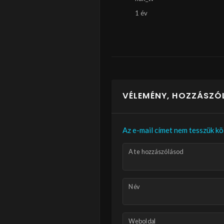
1 év
VÉLEMÉNY, HOZZÁSZÓ
Az e-mail címet nem tesszük kö
A te hozzászólásod
Név
Weboldal