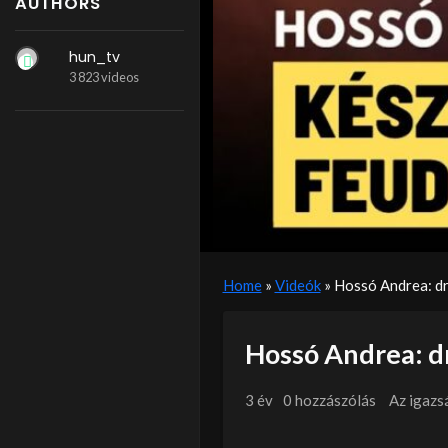
AUTHORS
hun_tv
3 823 videos
Home
»
Videók
»
Hossó Andrea: dr
Hossó Andrea: dr
3 év
0 hozzászólás
Az igazs