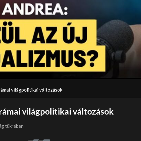
Video
ámai világpolitikai változások
ámai világpolitikai változások
ág tükrében