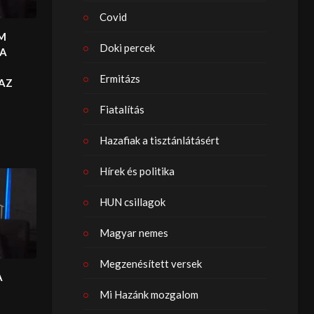
Covid
EM
Doki percek
 A
Ermitázs
AZ
Fiatalítás
Hazafiak a tisztánlátásért
Hírek és politika
HUN csillagok
Magyar nemes
Megzenésített versek
A
Mi Hazánk mozgalom