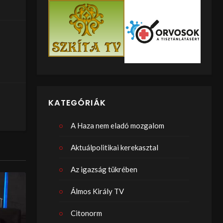
KATEGÓRIÁK
A Haza nem eladó mozgalom
Aktuálpolitikai kerekasztal
Az igazság tükrében
Álmos Király TV
Citonorm