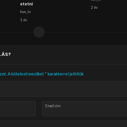
etetni
2 év
hun_tv
1 év
LÁS?
zzé.
A kötelező mezőket
*
karakterrel jelöltük
Email cím