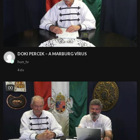
DOKI PERCEK – A MARBURG VÍRUS
hun_tv
4 év
0
0