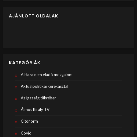
AJÁNLOTT OLDALAK
KATEGÓRIÁK
A Haza nem eladó mozgalom
Aktuálpolitikai kerekasztal
Az igazság tükrében
Álmos Király TV
Citonorm
Covid