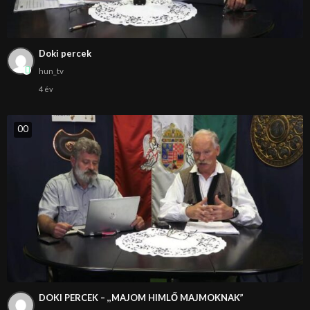
Doki percek
hun_tv
4 év
0
0
DOKI PERCEK – ,,MAJOM HIMLŐ MAJMOKNAK”