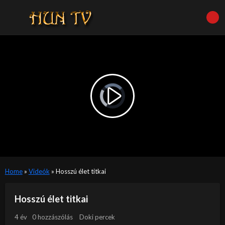
Video
Player
is
Play
loading.
Video
Home
»
Videók
»
Hosszú élet titkai
Hosszú élet titkai
4 év
0 hozzászólás
Doki percek