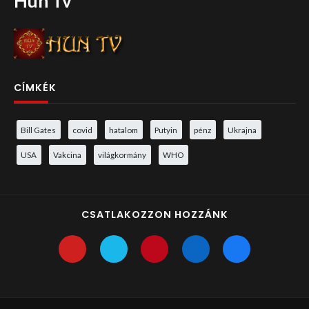
Hun Tv
CÍMKÉK
Bill Gates
covid
hatalom
Putyin
pénz
Ukrajna
USA
Vakcina
világkormány
WHO
CSATLAKOZZON HOZZÁNK