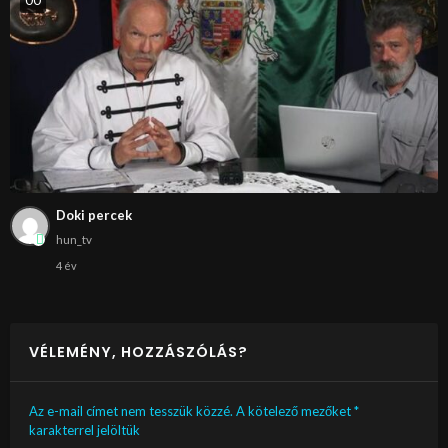
0
0
Doki percek
hun_tv
4 év
VÉLEMÉNY, HOZZÁSZÓLÁS?
Az e-mail címet nem tesszük közzé.
A kötelező mezőket
*
karakterrel jelöltük