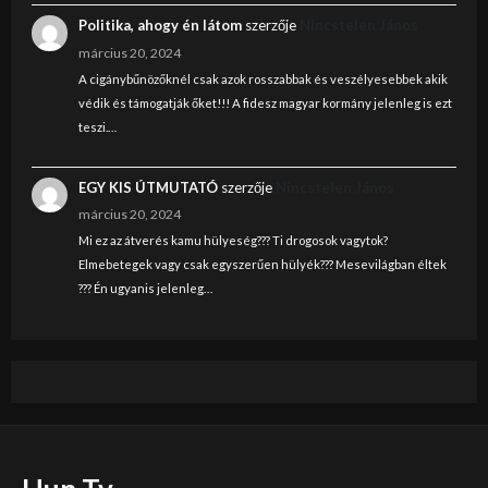
Politika, ahogy én látom
szerzője
Nincstelen János
március 20, 2024
A cigánybűnözőknél csak azok rosszabbak és veszélyesebbek akik
védik és támogatják őket!!! A fidesz magyar kormány jelenleg is ezt
teszi.…
EGY KIS ÚTMUTATÓ
szerzője
Nincstelen János
március 20, 2024
Mi ez az átverés kamu hülyeség??? Ti drogosok vagytok?
Elmebetegek vagy csak egyszerűen hülyék??? Mesevilágban éltek
??? Én ugyanis jelenleg…