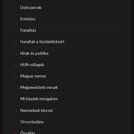
Doki percek
Ermitázs
Fiatalítás
Hazafiak a tisztánlátásért
Hírek és politika
HUN csillagok
Magyar nemes
Megzenésített versek
Mi Hazánk mozgalom
Nemzetünk kincsei
Orvostudány
Ősvallás