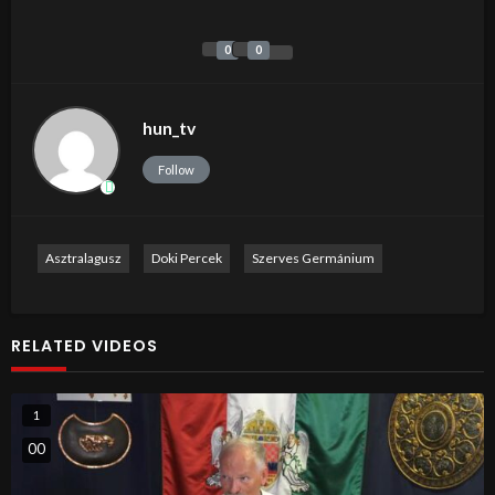
0
0
hun_tv
Follow
Asztralagusz
Doki Percek
Szerves Germánium
RELATED VIDEOS
1
0
0