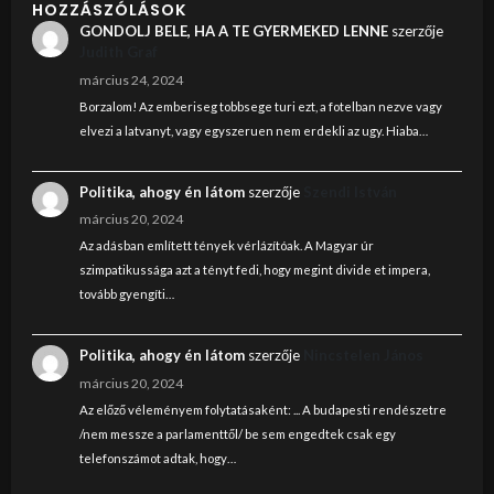
HOZZÁSZÓLÁSOK
GONDOLJ BELE, HA A TE GYERMEKED LENNE
szerzője
Judith Graf
március 24, 2024
Borzalom! Az emberiseg tobbsege turi ezt, a fotelban nezve vagy
elvezi a latvanyt, vagy egyszeruen nem erdekli az ugy. Hiaba…
Politika, ahogy én látom
szerzője
Szendi István
március 20, 2024
Az adásban említett tények vérlázítóak. A Magyar úr
szimpatikussága azt a tényt fedi, hogy megint divide et impera,
tovább gyengíti…
Politika, ahogy én látom
szerzője
Nincstelen János
március 20, 2024
Az előző véleményem folytatásaként: ... A budapesti rendészetre
/nem messze a parlamenttől/ be sem engedtek csak egy
telefonszámot adtak, hogy…