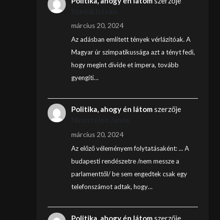
Politika, ahogy én látom
szerzője
Szendi István
március 20, 2024
Az adásban említett tények vérlázítóak. A
Magyar úr szimpatikussága azt a tényt fedi,
hogy megint divide et impera, tovább
gyengíti…
Politika, ahogy én látom
szerzője
Nincstelen János
március 20, 2024
Az előző véleményem folytatásaként: ... A
budapesti rendészetre /nem messze a
parlamenttől/ be sem engedtek csak egy
telefonszámot adtak, hogy…
Politika, ahogy én látom
szerzője