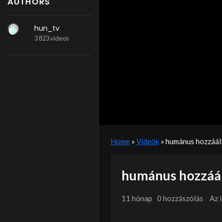
AUTHORS
hun_tv
3 823 videos
Home
»
Videók
»
humánus hozzáál
humánus hozzáál
11 hónap
0 hozzászólás
Az 