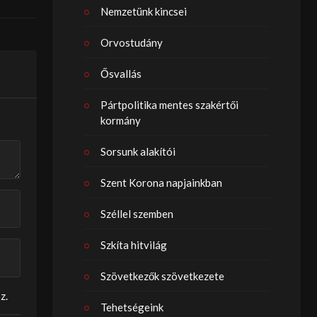
Nemzetünk kincsei
Orvostudány
Ősvallás
Pártpolitika mentes szakértői
kormány
Sorsunk alakítói
Szent Korona napjainkban
Széllel szemben
Szkíta hitvilág
Szövetkezők szövetkezete
z.
Tehetségeink