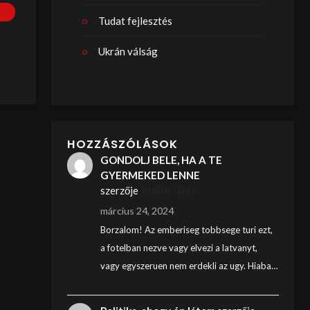
Tudat fejlesztés
Ukrán válság
HOZZÁSZÓLÁSOK
GONDOLJ BELE, HA A TE
GYERMEKED LENNE
szerzője
Judith Graf
március 24, 2024
Borzalom! Az emberiseg tobbsege turi ezt,
a fotelban nezve vagy elvezi a latvanyt,
vagy egyszeruen nem erdekli az ugy. Hiaba…