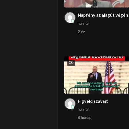
Napfény az alagút végén
hun_tv
2 év
0
0
Figyeld szavait
hun_tv
8 hónap