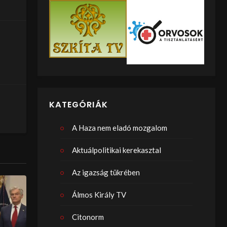
KATEGÓRIÁK
A Haza nem eladó mozgalom
Aktuálpolitikai kerekasztal
Az igazság tükrében
Álmos Király TV
Citonorm