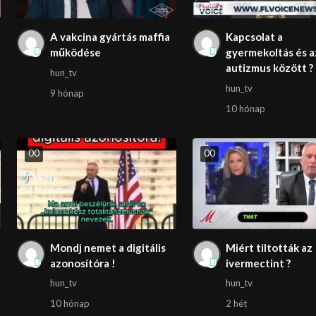
A vakcina gyártás maffia
Kapcsolat a
működése
gyermekoltás és a
autizmus között ?
hun_tv
hun_tv
9 hónap
10 hónap
0
0
0
0
Mondj nemet a digitális
Miért tiltották az
azonosítóra !
ivermectint ?
hun_tv
hun_tv
10 hónap
2 hét