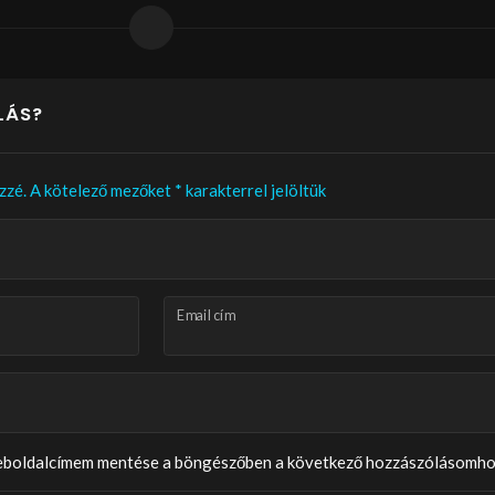
LÁS?
zzé.
A kötelező mezőket
*
karakterrel jelöltük
Email cím
weboldalcímem mentése a böngészőben a következő hozzászólásomho