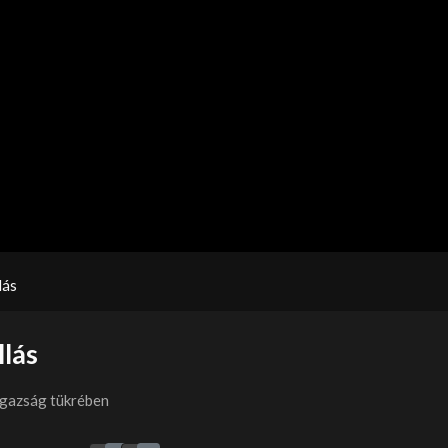
lás
lás
igazság tükrében