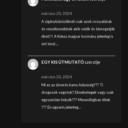
Nincstelen János
március 20, 2024
A cigánybűnözőknél csak azok rosszabbak
és veszélyesebbek akik védik és támogatják
őket!!! A fidesz magyar kormány jelenleg is
ezt teszi.…
EGY KIS ÚTMUTATÓ
szerzője
Nincstelen János
március 20, 2024
Mi ez az átverés kamu hülyeség??? Ti
drogosok vagytok? Elmebetegek vagy csak
egyszerűen hülyék??? Mesevilágban éltek
??? Én ugyanis jelenleg…