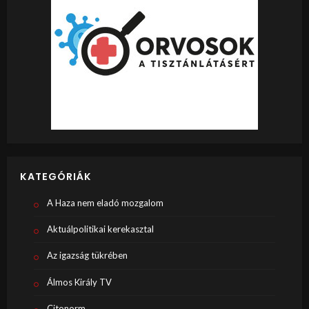
KATEGÓRIÁK
A Haza nem eladó mozgalom
Aktuálpolitikai kerekasztal
Az igazság tükrében
Álmos Király TV
Citonorm