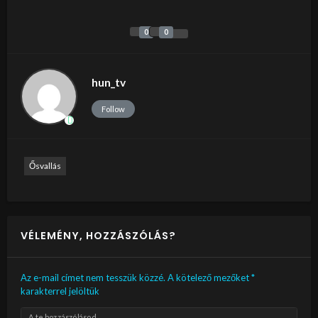
0
0
hun_tv
Follow
Ősvallás
VÉLEMÉNY, HOZZÁSZÓLÁS?
Az e-mail címet nem tesszük közzé.
A kötelező mezőket
*
karakterrel jelöltük
A te hozzászólásod