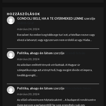
HOZZÁSZÓLÁSOK
GONDOLJ BELE, HA A TE GYERMEKED LENNE
szerzője
Judith Graf
március 24, 2024
Borzalom! Az emberiseg tobbsege turi ezt, a fotelban nezve vagy
elvezi a latvanyt, vagy egyszeruen nem erdekli az ugy. Hiaba…
Politika, ahogy én látom
szerzője
Szendi István
március 20, 2024
Az adásban említett tények vérlázítóak. A Magyar úr
szimpatikussága azt a tényt fedi, hogy megint divide et impera,
tovább gyengíti…
Politika, ahogy én látom
szerzője
Nincstelen János
március 20, 2024
Az előző véleményem folytatásaként: ... A budapesti rendészetre
/nem messze a parlamenttől/ be sem engedtek csak egy