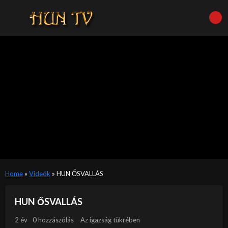
Home
»
Videók
»
HUN ŐSVALLÁS
HUN ŐSVALLÁS
2 év
0 hozzászólás
Az igazság tükrében