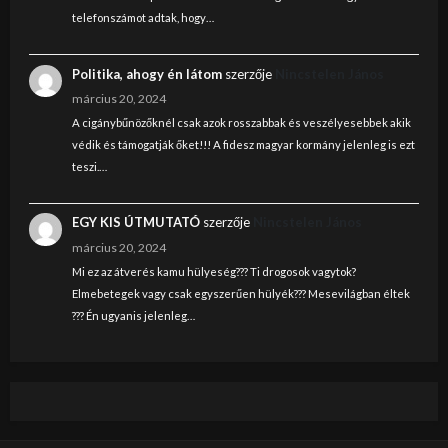
telefonszámot adtak, hogy…
Politika, ahogy én látom
szerzője
Nincstelen János
március 20, 2024
A cigánybűnözőknél csak azok rosszabbak és veszélyesebbek akik
védik és támogatják őket!!! A fidesz magyar kormány jelenleg is ezt
teszi.…
EGY KIS ÚTMUTATÓ
szerzője
Nincstelen János
március 20, 2024
Mi ez az átverés kamu hülyeség??? Ti drogosok vagytok?
Elmebetegek vagy csak egyszerűen hülyék??? Mesevilágban éltek
??? Én ugyanis jelenleg…