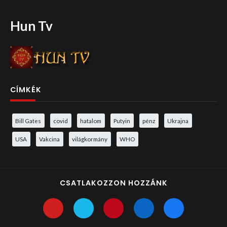
Hun Tv
CÍMKÉK
Bill Gates
covid
hatalom
Putyin
pénz
Ukrajna
USA
Vakcina
világkormány
WHO
CSATLAKOZZON HOZZÁNK