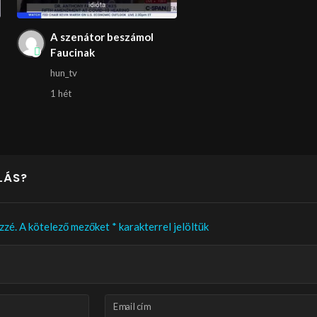
A szenátor beszámol
Faucinak
hun_tv
1 hét
LÁS?
zzé.
A kötelező mezőket
*
karakterrel jelöltük
Email cím