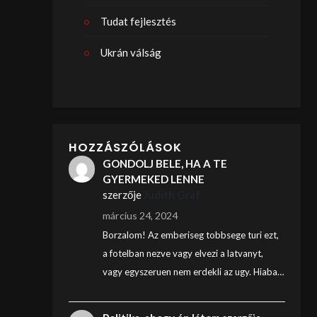
Tudat fejlesztés
Ukrán válság
HOZZÁSZÓLÁSOK
GONDOLJ BELE, HA A TE
GYERMEKED LENNE
szerzője
Judith Graf
március 24, 2024
Borzalom! Az emberiseg tobbsege turi ezt,
a fotelban nezve vagy elvezi a latvanyt,
vagy egyszeruen nem erdekli az ugy. Hiaba…