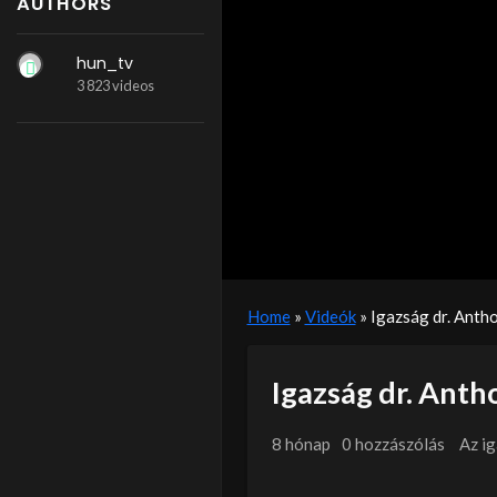
AUTHORS
hun_tv
3 823 videos
Home
»
Videók
»
Igazság dr. Anth
Igazság dr. Anth
8 hónap
0 hozzászólás
Az i