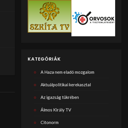
KATEGÓRIÁK
A Haza nem eladó mozgalom
Aktuálpolitikai kerekasztal
Az igazság tükrében
Álmos Király TV
Citonorm