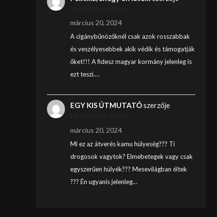
Nincstelen János
március 20, 2024
A cigánybűnözőknél csak azok rosszabbak
és veszélyesebbek akik védik és támogatják
őket!!! A fidesz magyar kormány jelenleg is
ezt teszi.…
EGY KIS ÚTMUTATÓ
szerzője
Nincstelen János
március 20, 2024
Mi ez az átverés kamu hülyeség??? Ti
drogosok vagytok? Elmebetegek vagy csak
egyszerűen hülyék??? Mesevilágban éltek
??? Én ugyanis jelenleg…