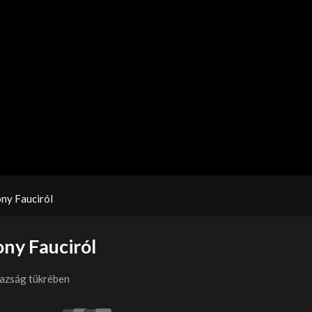
ony Fauciról
ony Fauciról
gazság tükrében