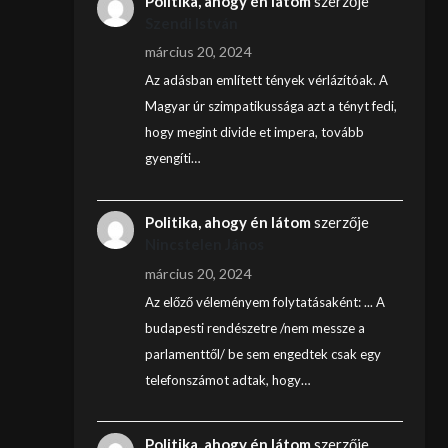
Politika, ahogy én látom
szerzője
Szendi István
március 20, 2024
Az adásban említett tények vérlázítóak. A
Magyar úr szimpatikussága azt a tényt fedi,
hogy megint divide et impera, tovább
gyengíti…
Politika, ahogy én látom
szerzője
Nincstelen János
március 20, 2024
Az előző véleményem folytatásaként: ... A
budapesti rendészetre /nem messze a
parlamenttől/ be sem engedtek csak egy
telefonszámot adtak, hogy…
Politika, ahogy én látom
szerzője