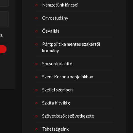
Nemzetünk kincsei
Orvostudány
Ősvallás
z.
Pártpolitika mentes szakértői
kormány
Sorsunk alakítói
Szent Korona napjainkban
Széllel szemben
Szkíta hitvilág
Szövetkezők szövetkezete
Tehetségeink