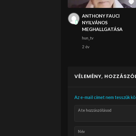
ANTHONY FAUCI
NYILVÁNOS
MEGHALLGATÁSA
hun_tv
2 év
VÉLEMÉNY, HOZZÁSZÓ
Az e-mail címet nem tesszük kö
A te hozzászólásod
Név