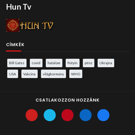
Hun Tv
CÍMKÉK
Bill Gates
covid
hatalom
Putyin
pénz
Ukrajna
USA
Vakcina
világkormány
WHO
CSATLAKOZZON HOZZÁNK