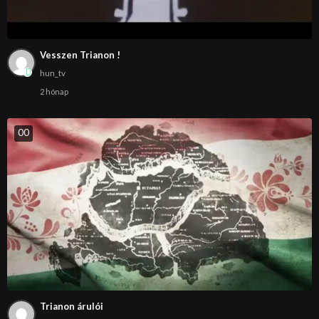
Vesszen Trianon !
hun_tv
2 hónap
0
0
Trianon árulói