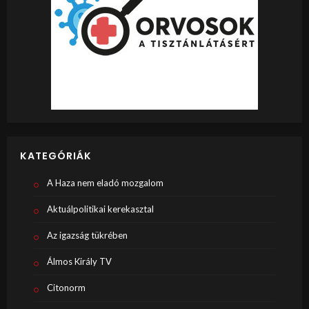
KATEGÓRIÁK
A Haza nem eladó mozgalom
Aktuálpolitikai kerekasztal
Az igazság tükrében
Álmos Király TV
Citonorm