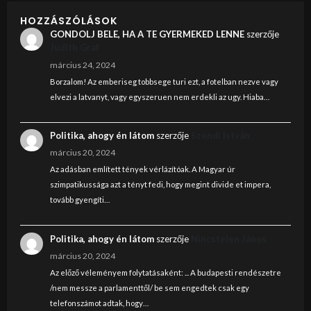
HOZZÁSZÓLÁSOK
GONDOLJ BELE, HA A TE GYERMEKED LENNE
szerzője
Judith Graf
március 24, 2024
Borzalom! Az emberiseg tobbsege turi ezt, a fotelban nezve vagy
elvezi a latvanyt, vagy egyszeruen nem erdekli az ugy. Hiaba…
Politika, ahogy én látom
szerzője
Szendi István
március 20, 2024
Az adásban említett tények vérlázítóak. A Magyar úr
szimpatikussága azt a tényt fedi, hogy megint divide et impera,
tovább gyengíti…
Politika, ahogy én látom
szerzője
Nincstelen János
március 20, 2024
Az előző véleményem folytatásaként: ... A budapesti rendészetre
/nem messze a parlamenttől/ be sem engedtek csak egy
telefonszámot adtak, hogy…