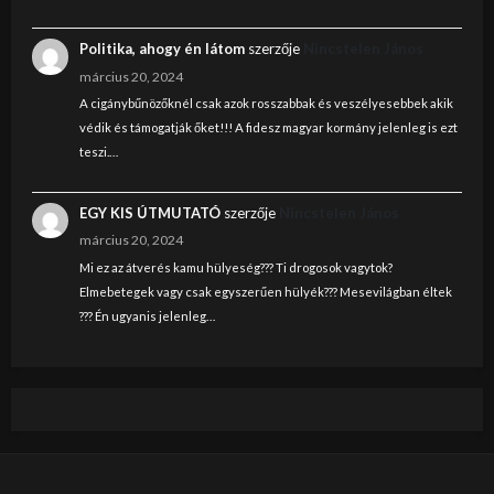
Politika, ahogy én látom
szerzője
Nincstelen János
március 20, 2024
A cigánybűnözőknél csak azok rosszabbak és veszélyesebbek akik
védik és támogatják őket!!! A fidesz magyar kormány jelenleg is ezt
teszi.…
EGY KIS ÚTMUTATÓ
szerzője
Nincstelen János
március 20, 2024
Mi ez az átverés kamu hülyeség??? Ti drogosok vagytok?
Elmebetegek vagy csak egyszerűen hülyék??? Mesevilágban éltek
??? Én ugyanis jelenleg…