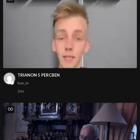
TRIANON 5 PERCBEN
hun_tv
3 év
0
0