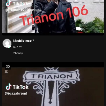
Meddig meg ?
hun_tv
2 hónap
0
0