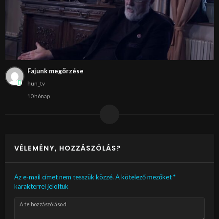
Fajunk megőrzése
hun_tv
10 hónap
VÉLEMÉNY, HOZZÁSZÓLÁS?
Az e-mail címet nem tesszük közzé.
A kötelező mezőket
*
karakterrel jelöltük
A te hozzászólásod