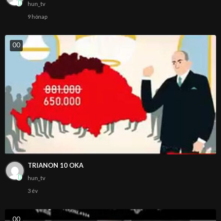
hun_tv
9 hónap
0
0
TRIANON 10 OKA
hun_tv
3 év
0
0