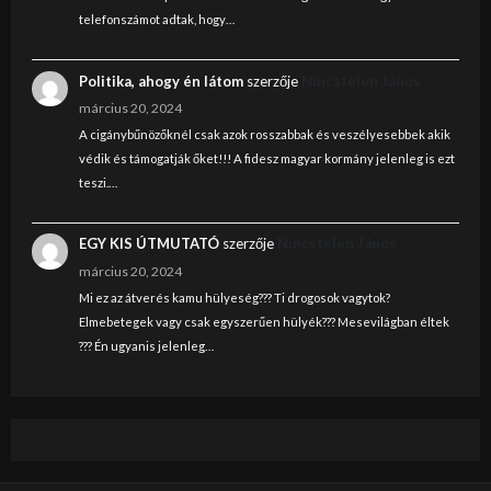
telefonszámot adtak, hogy…
Politika, ahogy én látom
szerzője
Nincstelen János
március 20, 2024
A cigánybűnözőknél csak azok rosszabbak és veszélyesebbek akik
védik és támogatják őket!!! A fidesz magyar kormány jelenleg is ezt
teszi.…
EGY KIS ÚTMUTATÓ
szerzője
Nincstelen János
március 20, 2024
Mi ez az átverés kamu hülyeség??? Ti drogosok vagytok?
Elmebetegek vagy csak egyszerűen hülyék??? Mesevilágban éltek
??? Én ugyanis jelenleg…