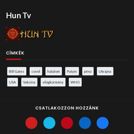
Hun Tv
CÍMKÉK
Bill Gates
covid
hatalom
Putyin
pénz
Ukrajna
USA
Vakcina
világkormány
WHO
CSATLAKOZZON HOZZÁNK