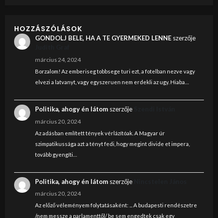
HOZZÁSZÓLÁSOK
GONDOLJ BELE, HA A TE GYERMEKED LENNE
szerzője
Judith Graf
március 24, 2024
Borzalom! Az emberiseg tobbsege turi ezt, a fotelban nezve vagy
elvezi a latvanyt, vagy egyszeruen nem erdekli az ugy. Hiaba…
Politika, ahogy én látom
szerzője
Szendi István
március 20, 2024
Az adásban említett tények vérlázítóak. A Magyar úr
szimpatikussága azt a tényt fedi, hogy megint divide et impera,
tovább gyengíti…
Politika, ahogy én látom
szerzője
Nincstelen János
március 20, 2024
Az előző véleményem folytatásaként: ... A budapesti rendészetre
/nem messze a parlamenttől/ be sem engedtek csak egy