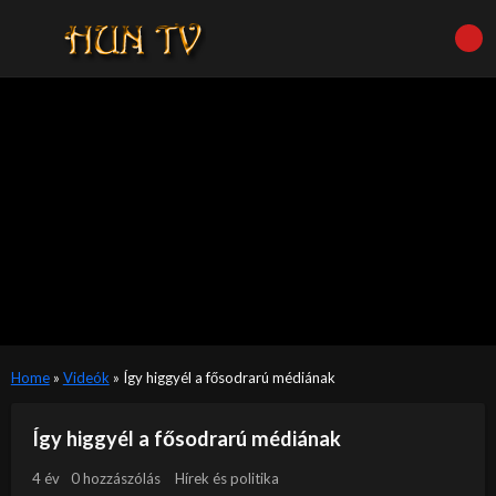
Home
»
Videók
»
Így higgyél a fősodrarú médiának
Így higgyél a fősodrarú médiának
4 év
0 hozzászólás
Hírek és politika