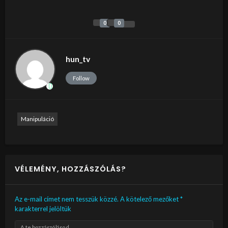
0
0
hun_tv
Follow
Manipuláció
VÉLEMÉNY, HOZZÁSZÓLÁS?
Az e-mail címet nem tesszük közzé.
A kötelező mezőket
*
karakterrel jelöltük
A te hozzászólásod