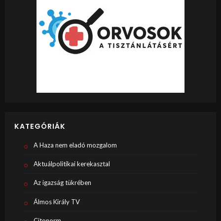
KATEGÓRIÁK
A Haza nem eladó mozgalom
Aktuálpolitikai kerekasztal
Az igazság tükrében
Álmos Király TV
Citonorm