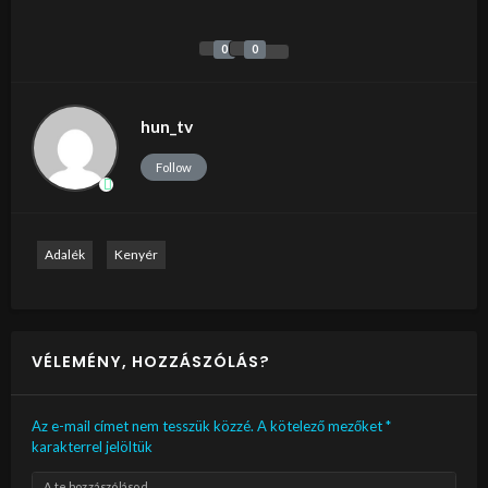
0
0
hun_tv
Follow
Adalék
Kenyér
VÉLEMÉNY, HOZZÁSZÓLÁS?
Az e-mail címet nem tesszük közzé.
A kötelező mezőket
*
karakterrel jelöltük
A te hozzászólásod