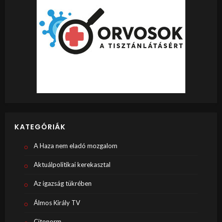
KATEGÓRIÁK
A Haza nem eladó mozgalom
Aktuálpolitikai kerekasztal
Az igazság tükrében
Álmos Király TV
Citonorm