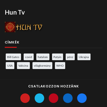
Hun Tv
CÍMKÉK
Bill Gates
covid
hatalom
Putyin
pénz
Ukrajna
USA
Vakcina
világkormány
WHO
CSATLAKOZZON HOZZÁNK