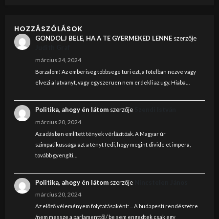
HOZZÁSZÓLÁSOK
GONDOLJ BELE, HA A TE GYERMEKED LENNE
szerzője
Judith Graf
március 24, 2024
Borzalom! Az emberiseg tobbsege turi ezt, a fotelban nezve vagy
elvezi a latvanyt, vagy egyszeruen nem erdekli az ugy. Hiaba…
Politika, ahogy én látom
szerzője
Szendi István
március 20, 2024
Az adásban említett tények vérlázítóak. A Magyar úr
szimpatikussága azt a tényt fedi, hogy megint divide et impera,
tovább gyengíti…
Politika, ahogy én látom
szerzője
Nincstelen János
március 20, 2024
Az előző véleményem folytatásaként: ... A budapesti rendészetre
/nem messze a parlamenttől/ be sem engedtek csak egy