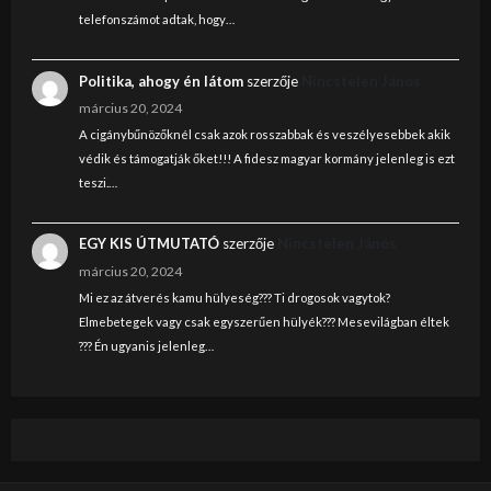
telefonszámot adtak, hogy…
Politika, ahogy én látom
szerzője
Nincstelen János
március 20, 2024
A cigánybűnözőknél csak azok rosszabbak és veszélyesebbek akik
védik és támogatják őket!!! A fidesz magyar kormány jelenleg is ezt
teszi.…
EGY KIS ÚTMUTATÓ
szerzője
Nincstelen János
március 20, 2024
Mi ez az átverés kamu hülyeség??? Ti drogosok vagytok?
Elmebetegek vagy csak egyszerűen hülyék??? Mesevilágban éltek
??? Én ugyanis jelenleg…